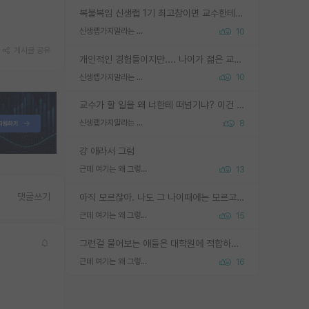
복불복임 신생랩 1기 최고참이면 교수한테 직접 지도받는 시간이 매우 많음 제대로 된 교수라면 말이지 그게 아니라면 그냥 넌 해방 불가능한 노예 1호에 감점쓰레기통이 되는거고
신생랩가지말라는 이유가 있었구나
10
게시글 공유
개인적인 경험들이지만.... 나이가 젊은 교수일수록 꼰대라는 가면을 쓴 채로 무례함을 행동하는 경우가 거의 90% 정도였음. 나이가 어린데 다른 또래들과 달리 명예, 권력, 재력까지 얻었으니 세상 다 가진 기분이겠지. 오히러 나이 든 교수들이 행동과 말을 더 조심하시더라.
신생랩가지말라는 이유가 있었구나
10
교수가 할 일을 왜 너한테 떠넘기냐? 이건 교수가 제대로 잘 알지 못하는 경우일텐데...
신생랩가지말라는 이유가 있었구나
8
걍 애라서 그럼
근데 여기는 왜 그렇게 SPK를 물어보는거임?
13
댓글쓰기
아직 모르잖아. 나도 그 나이때에는 모르고 평가 받고 안심하고 싶었어.
근데 여기는 왜 그렇게 SPK를 물어보는거임?
15
그런걸 물어보는 애들은 대학원에 적합하지 않다
근데 여기는 왜 그렇게 SPK를 물어보는거임?
16