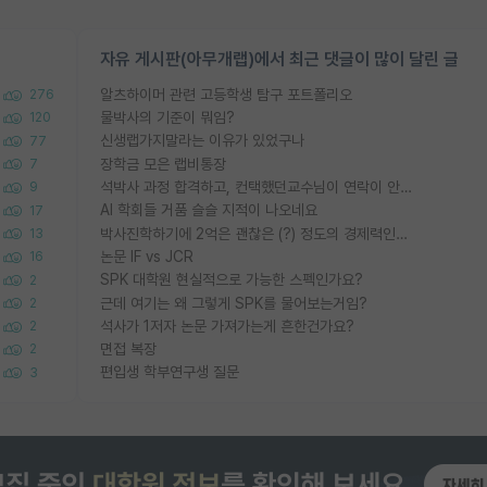
자유 게시판(아무개랩)에서 최근 댓글이 많이 달린 글
알츠하이머 관련 고등학생 탐구 포트폴리오
276
물박사의 기준이 뭐임?
120
신생랩가지말라는 이유가 있었구나
77
장학금 모은 랩비통장
7
석박사 과정 합격하고, 컨택했던교수님이 연락이 안됩니다...
9
AI 학회들 거품 슬슬 지적이 나오네요
17
박사진학하기에 2억은 괜찮은 (?) 정도의 경제력인가요
13
논문 IF vs JCR
16
SPK 대학원 현실적으로 가능한 스펙인가요?
2
근데 여기는 왜 그렇게 SPK를 물어보는거임?
2
석사가 1저자 논문 가져가는게 흔한건가요?
2
면접 복장
2
편입생 학부연구생 질문
3