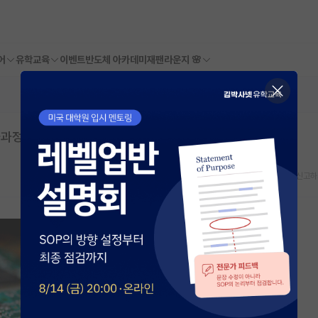
어
유학교육
이벤트
반도체 아카데미
재팬라운지 🌸
과정 진학한 이유
스크랩
신고하