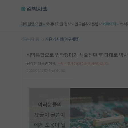
대학원생 모집
국내대학원 정보
연구실&오픈랩
커뮤니티
커리
커뮤니티 홈
자유 게시판(아무개랩)
석박통합으로 입학했다가 석졸전환 후 타대로 박사
용감한 헤르만 헤세
*
누적 신고가 20개 이상인 사용자입니다.
2021.07.12
5
6080