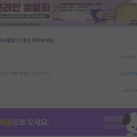
게시물로 더 멀리 바라보세요.
요
131
 시니컬한 메세지...(ㅂㄷㅂㄷ)
463
72