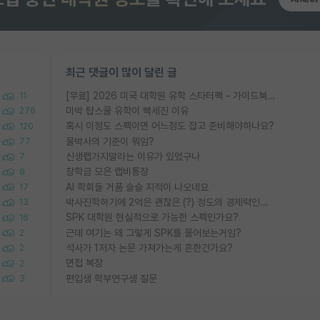
최근 댓글이 많이 달린 글
[무료] 2026 미국 대학원 유학 스타터팩 - 가이드북 & 합격자 컨택메일 템플릿
11
미박 탑스쿨 유학이 빡세진 이유
276
혹시 이정도 스펙이면 어느정도 잡고 준비해야하나요?
120
물박사의 기준이 뭐임?
77
신생랩가지말라는 이유가 있었구나
7
장학금 모은 랩비통장
9
AI 학회들 거품 슬슬 지적이 나오네요
17
박사진학하기에 2억은 괜찮은 (?) 정도의 경제력인가요
13
SPK 대학원 현실적으로 가능한 스펙인가요?
16
근데 여기는 왜 그렇게 SPK를 물어보는거임?
2
석사가 1저자 논문 가져가는게 흔한건가요?
2
면접 복장
2
편입생 학부연구생 질문
3