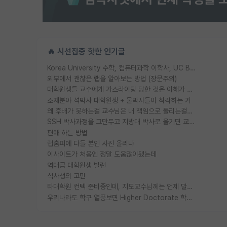
🔥 시선집중 핫한 인기글
Korea University 수학, 컴퓨터과학 이학사, UC Berkeley 산업공학 대학원 공학박사가 되는 것은 쉽지 않겠죠?
외부에서 괜찮은 랩을 알아보는 방법 (장문주의)
대학원생들 교수에게 가스라이팅 당한 것은 이해가 갑니다. 안타깝네요.
소재분야 석박사 대학원생 + 물박사들이 착각하는 거
왜 후배가 못하는걸 교수님은 내 책임으로 돌리는걸까요?
SSH 박사과정을 그만두고 지방대 박사로 옮기면 교수의 꿈은 끝일까요?
편애 하는 방법
랩홈피에 다들 본인 사진 올리냐
이사이트가 처음엔 정말 도움많이됐는데
역대급 대학원생 빌런
석사생의 고민
타대학원 컨텍 준비중인데, 지도교수님께는 언제 말씀드려야 할까요?
우리나라도 학구 열풍보면 Higher Doctorate 학위가 필요하다고 봅니다.