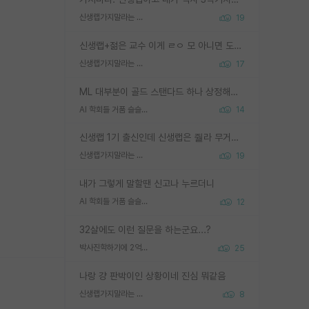
신생랩가지말라는 이유가 있었구나
19
신생랩+젊은 교수 이게 ㄹㅇ 모 아니면 도인듯.
신생랩가지말라는 이유가 있었구나
17
ML 대부분이 골드 스탠다드 하나 상정해놓고 (벤치마크 데이터셋이 여러 개면 여러 개 상정) 그거 얼마나 잘 맞추나 싸움임 가끔 번뜩이는 설계 철학을 보여주는 논문들도 있지만 대부분 그거 성적 얼마나 더 올리느라에 혈안이 되어 있는 측면이 잇음
AI 학회들 거품 슬슬 지적이 나오네요
14
신생랩 1기 출신인데 신생랩은 줠라 무거운 바벨 같은거임. 들면 대박인데 못들면 깔려 죽음. 아무도 알려주지 않는 환경에서 자생해야하지만, 일단 살아남았다면 그 어떤 사람보다 악착같고 생존력 높은 사람으로 거듭날 수 있음
신생랩가지말라는 이유가 있었구나
19
내가 그렇게 말할땐 신고나 누르더니
AI 학회들 거품 슬슬 지적이 나오네요
12
32살에도 이런 질문을 하는군요...?
박사진학하기에 2억은 괜찮은 (?) 정도의 경제력인가요
25
나랑 걍 판박이인 상황이네 진심 뭐같음
신생랩가지말라는 이유가 있었구나
8