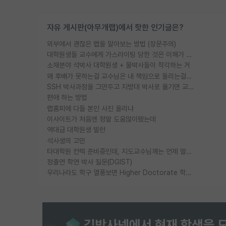
자유 게시판(아무개랩)에서 핫한 인기글은?
외부에서 괜찮은 랩을 알아보는 방법 (장문주의)
대학원생들 교수에게 가스라이팅 당한 것은 이해가 갑니다. 안타깝네요.
소재분야 석박사 대학원생 + 물박사들이 착각하는 거
왜 후배가 못하는걸 교수님은 내 책임으로 돌리는걸까요?
SSH 박사과정을 그만두고 지방대 박사로 옮기면 교수의 꿈은 끝일까요?
편애 하는 방법
랩홈피에 다들 본인 사진 올리냐
이사이트가 처음엔 정말 도움많이됐는데
역대급 대학원생 빌런
석사생의 고민
타대학원 컨텍 준비중인데, 지도교수님께는 언제 말씀드려야 할까요?
정출연 학연 박사 질문(DGIST)
우리나라도 학구 열풍보면 Higher Doctorate 학위가 필요하다고 봅니다.