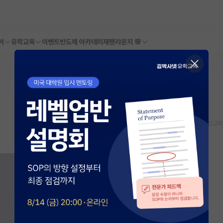
어
유학교육
이벤트
반도체 아카데미
재팬라운지 🌸
스크랩
신고하