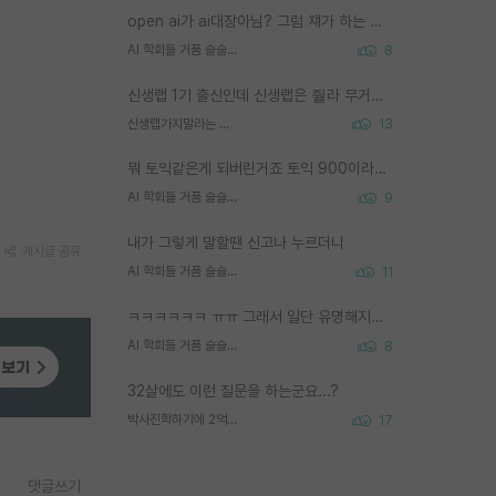
open ai가 ai대장아님? 그럼 쟤가 하는 말이 다 맞겠네
AI 학회들 거품 슬슬 지적이 나오네요
8
신생랩 1기 출신인데 신생랩은 줠라 무거운 바벨 같은거임. 들면 대박인데 못들면 깔려 죽음. 아무도 알려주지 않는 환경에서 자생해야하지만, 일단 살아남았다면 그 어떤 사람보다 악착같고 생존력 높은 사람으로 거듭날 수 있음
신생랩가지말라는 이유가 있었구나
13
뭐 토익같은게 되버린거죠 토익 900이라고 영어잘하는건 아닙니다만 잘하는사람은 다 900을 넘는 그런
AI 학회들 거품 슬슬 지적이 나오네요
9
내가 그렇게 말할땐 신고나 누르더니
게시글 공유
AI 학회들 거품 슬슬 지적이 나오네요
11
ㅋㅋㅋㅋㅋㅋ ㅠㅠ 그래서 일단 유명해지는게 중요한거같습니다
AI 학회들 거품 슬슬 지적이 나오네요
8
32살에도 이런 질문을 하는군요...?
박사진학하기에 2억은 괜찮은 (?) 정도의 경제력인가요
17
댓글쓰기