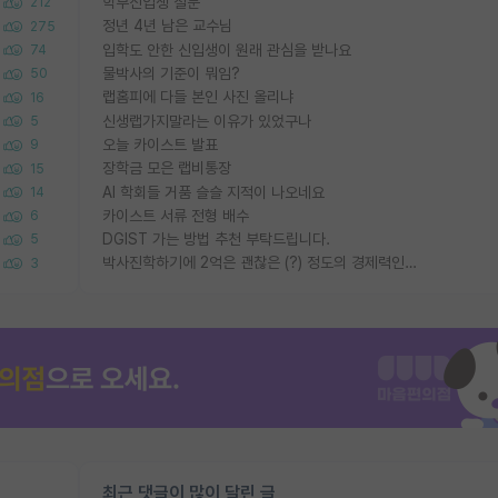
학부신입생 질문
212
정년 4년 남은 교수님
275
입학도 안한 신입생이 원래 관심을 받나요
74
물박사의 기준이 뭐임?
50
랩홈피에 다들 본인 사진 올리냐
16
신생랩가지말라는 이유가 있었구나
5
오늘 카이스트 발표
9
장학금 모은 랩비통장
15
AI 학회들 거품 슬슬 지적이 나오네요
14
카이스트 서류 전형 배수
6
DGIST 가는 방법 추천 부탁드립니다.
5
박사진학하기에 2억은 괜찮은 (?) 정도의 경제력인가요
3
최근 댓글이 많이 달린 글