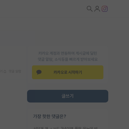
카카오 계정과 연동하여 게시글에 달린
댓글 알람, 소식등을 빠르게 받아보세요
기
댓글 알람
카카오로 시작하기
글쓰기
가장 핫한 댓글은?
서당개 개 ㅅㄲ도 3년이면 풍월 읊는데 박사 5년 이상 대리고 있으면서 물된건 교수 탓 맞는ㄱ게 거기가 서당이 아니란 소리임