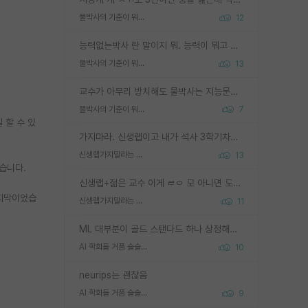
물박사의 기준이 뭐임?
12
능력없는박사 란 말이지 뭐. 능력이 뭐고 능력이 있다는게 뭔지는 사람마다 기준이 다르니까 얘기해봐야 서로 자기 기준만 얘기해서 논쟁이 끝이 안나고. 주위에서 능력있고 야심있는 신입생이 교수가 유의미한 피드백을 아예 안주면서 제대로된 과제에 참여해볼 기회도 제공하지 않고 잡일 뺑뺑이만 돌려서 맨날 단순작업만 하면서 밤새다가 눈빛이 점점 죽어가는걸 본 사람은 물박사는 교수탓이라고 하고, 교수는 이것저것 알려도 주고 기회도 주고 사수 동기 붙여주면서 어떻게든 끌고가려고 하는데 본인이 매일 뺀질거리면서 출근 하는둥마는둥 하다가 기껏 와서도 폰이나 쳐다보다가 실험 망치고 저녁약속있어서 먼저 가볼게요~ 하는걸 본 사람은 물박사는 본인탓이라고 함.
물박사의 기준이 뭐임?
13
교수가 아무리 방치해도 물박사는 지능문제고 본인 의지 문제임. 만물 교수탓 하는 애들이 이상한거임.
물박사의 기준이 뭐임?
7
 할 수 있
가지마라. 신생랩이고 내가 석사 3학기차인데 최고참인데 나도 아무것도 모르는데 교수가 후배들 왜 논문 교육 안시키냐. 논문 왜 안 써오냐 닦달한다
신생랩가지말라는 이유가 있었구나
13
었습니다.
신생랩+젊은 교수 이게 ㄹㅇ 모 아니면 도인듯.
마지막이었습
신생랩가지말라는 이유가 있었구나
11
ML 대부분이 골드 스탠다드 하나 상정해놓고 (벤치마크 데이터셋이 여러 개면 여러 개 상정) 그거 얼마나 잘 맞추나 싸움임 가끔 번뜩이는 설계 철학을 보여주는 논문들도 있지만 대부분 그거 성적 얼마나 더 올리느라에 혈안이 되어 있는 측면이 잇음
AI 학회들 거품 슬슬 지적이 나오네요
10
neurips는 괜찮음
AI 학회들 거품 슬슬 지적이 나오네요
9