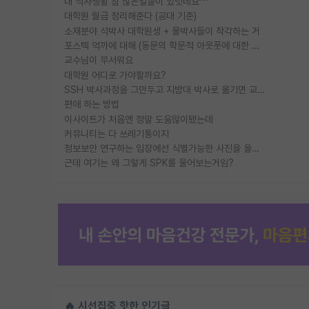
내 석사생활 참 많은일들이 있엇네요^^
대학원 월급 정리해준다 (공대 기준)
소재분야 석박사 대학원생 + 물박사들이 착각하는 거
포스텍 억까에 대해 (동문의 학문적 아웃풋에 대한 반박)
교수님이 무서워요
대학원 어디로 가야할까요?
SSH 박사과정을 그만두고 지방대 박사로 옮기면 교수의 꿈은 끝일까요?
편애 하는 방법
이사이트가 처음엔 정말 도움많이됐는데
커뮤니티는 다 쓰레기통이지
정보보안 연구하는 입장에선 식별가능한 사진을 올리는건 비추이긴함
근데 여기는 왜 그렇게 SPK를 물어보는거임?
🔥 시선집중 핫한 인기글