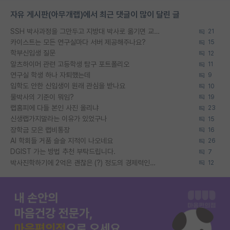
자유 게시판(아무개랩)에서 최근 댓글이 많이 달린 글
SSH 박사과정을 그만두고 지방대 박사로 옮기면 교수의 꿈은 끝일까요?
21
카이스트는 모든 연구실마다 서버 제공해주나요?
15
학부신입생 질문
12
알츠하이머 관련 고등학생 탐구 포트폴리오
11
연구실 학생 하나 자퇴했는데
9
입학도 안한 신입생이 원래 관심을 받나요
10
물박사의 기준이 뭐임?
19
랩홈피에 다들 본인 사진 올리냐
23
신생랩가지말라는 이유가 있었구나
15
장학금 모은 랩비통장
16
AI 학회들 거품 슬슬 지적이 나오네요
26
DGIST 가는 방법 추천 부탁드립니다.
7
박사진학하기에 2억은 괜찮은 (?) 정도의 경제력인가요
12