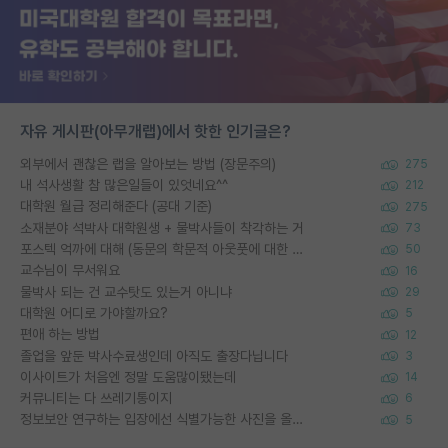
자유 게시판(아무개랩)에서 핫한 인기글은?
외부에서 괜찮은 랩을 알아보는 방법 (장문주의)
275
내 석사생활 참 많은일들이 있엇네요^^
212
대학원 월급 정리해준다 (공대 기준)
275
소재분야 석박사 대학원생 + 물박사들이 착각하는 거
73
포스텍 억까에 대해 (동문의 학문적 아웃풋에 대한 반박)
50
교수님이 무서워요
16
물박사 되는 건 교수탓도 있는거 아니냐
29
대학원 어디로 가야할까요?
5
편애 하는 방법
12
졸업을 앞둔 박사수료생인데 아직도 출장다닙니다
3
이사이트가 처음엔 정말 도움많이됐는데
14
커뮤니티는 다 쓰레기통이지
6
정보보안 연구하는 입장에선 식별가능한 사진을 올리는건 비추이긴함
5