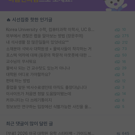
🔥 시선집중 핫한 인기글
Korea University 수학, 컴퓨터과학 이학사, UC Berkeley 산업공학 대학원 공학박사가 되는 것은 쉽지 않겠죠?
10
외부에서 괜찮은 랩을 알아보는 방법 (장문주의)
275
내 석사생활 참 많은일들이 있엇네요^^
212
소재분야 석박사 대학원생 + 물박사들이 착각하는 거
73
포스텍 억까에 대해 (동문의 학문적 아웃풋에 대한 반박)
50
교수님이 무서워요
16
물박사 되는 건 교수탓도 있는거 아니냐
29
대학원 어디로 가야할까요?
5
편애 하는 방법
12
졸업을 앞둔 박사수료생인데 아직도 출장다닙니다
3
이사이트가 처음엔 정말 도움많이됐는데
14
커뮤니티는 다 쓰레기통이지
6
정보보안 연구하는 입장에선 식별가능한 사진을 올리는건 비추이긴함
5
최근 댓글이 많이 달린 글
[무료] 2026 미국 대학원 유학 스타터팩 - 가이드북 & 합격자 컨택메일 템플릿
645