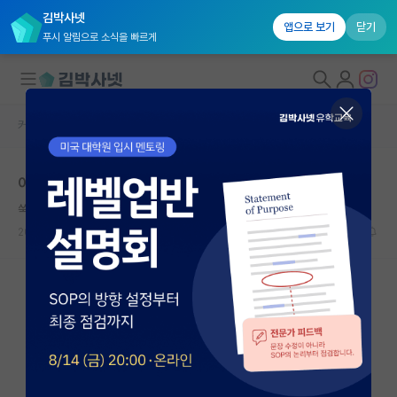
김박사넷
앱으로 보기
닫기
푸시 알림으로 소식을 빠르게
커뮤니티 홈
자유 게시판(아무개랩)
대학원생 모집
이상한 이유로 리젝 주는 리뷰어 보면 어휴
국내대학원 정보
쑥스러운 어니스트 헤밍웨이
*
연구실&오픈랩
2021.04.20
11
4896
커뮤니티
커뮤니티 홈
전체글보기
베스트 게시판
IF 명예의전당