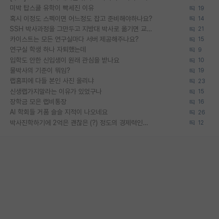
미박 탑스쿨 유학이 빡세진 이유
19
혹시 이정도 스펙이면 어느정도 잡고 준비해야하나요?
14
SSH 박사과정을 그만두고 지방대 박사로 옮기면 교수의 꿈은 끝일까요?
21
카이스트는 모든 연구실마다 서버 제공해주나요?
15
연구실 학생 하나 자퇴했는데
9
입학도 안한 신입생이 원래 관심을 받나요
10
물박사의 기준이 뭐임?
19
랩홈피에 다들 본인 사진 올리냐
23
신생랩가지말라는 이유가 있었구나
15
장학금 모은 랩비통장
16
AI 학회들 거품 슬슬 지적이 나오네요
26
박사진학하기에 2억은 괜찮은 (?) 정도의 경제력인가요
12