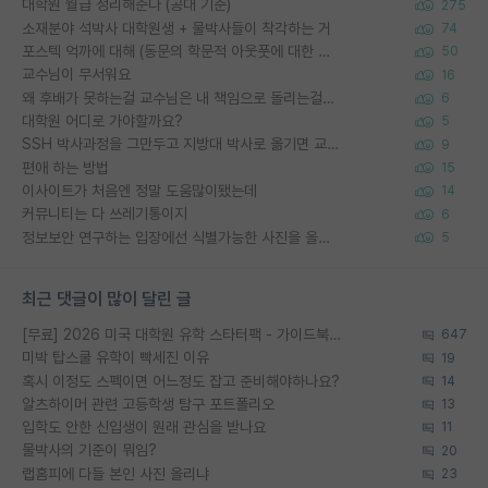
대학원 월급 정리해준다 (공대 기준)
275
소재분야 석박사 대학원생 + 물박사들이 착각하는 거
74
포스텍 억까에 대해 (동문의 학문적 아웃풋에 대한 반박)
50
교수님이 무서워요
16
왜 후배가 못하는걸 교수님은 내 책임으로 돌리는걸까요?
6
대학원 어디로 가야할까요?
5
SSH 박사과정을 그만두고 지방대 박사로 옮기면 교수의 꿈은 끝일까요?
9
편애 하는 방법
15
이사이트가 처음엔 정말 도움많이됐는데
14
커뮤니티는 다 쓰레기통이지
6
정보보안 연구하는 입장에선 식별가능한 사진을 올리는건 비추이긴함
5
최근 댓글이 많이 달린 글
[무료] 2026 미국 대학원 유학 스타터팩 - 가이드북 & 합격자 컨택메일 템플릿
647
미박 탑스쿨 유학이 빡세진 이유
19
혹시 이정도 스펙이면 어느정도 잡고 준비해야하나요?
14
알츠하이머 관련 고등학생 탐구 포트폴리오
13
입학도 안한 신입생이 원래 관심을 받나요
11
물박사의 기준이 뭐임?
20
랩홈피에 다들 본인 사진 올리냐
23