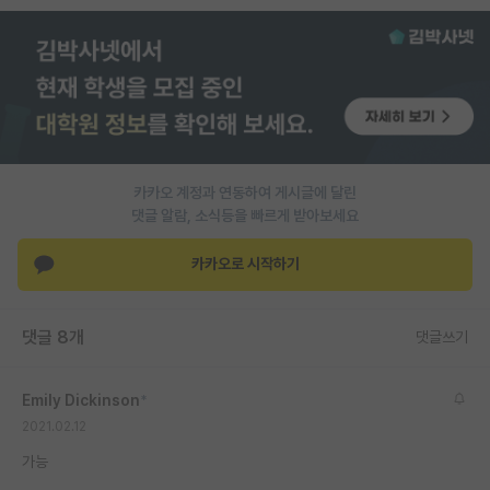
PI 전용 게시판
인문사회 계열 게시판
특수/전문대학원 게시판
반도체/AI 게시판
카카오 계정과 연동하여 게시글에 달린
장학금/장학생 게시판
댓글 알람, 소식등을 빠르게 받아보세요
학술 정보 게시판
카카오로 시작하기
홍보 게시판
댓글 8개
댓글쓰기
커리어
유학교육
Emily Dickinson
*
이벤트
2021.02.12
가능
반도체 아카데미