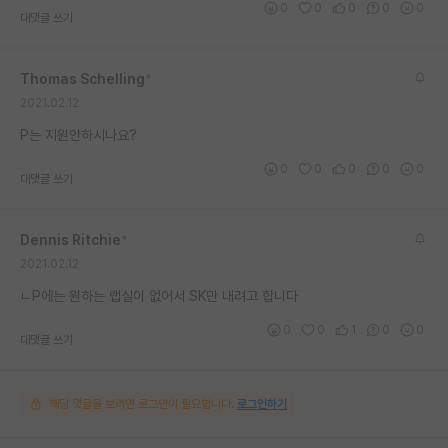
0
0
0
0
0
대댓글 쓰기
재팬라운지 🌸
Thomas Schelling
*
2021.02.12
P는 지원안하시나요?
0
0
0
0
0
대댓글 쓰기
Dennis Ritchie
*
2021.02.12
ㄴP에는 원하는 랩실이 없어서 SK만 내려고 합니다
0
0
1
0
0
대댓글 쓰기
해당 댓글을 보려면 로그인이 필요합니다.
로그인하기