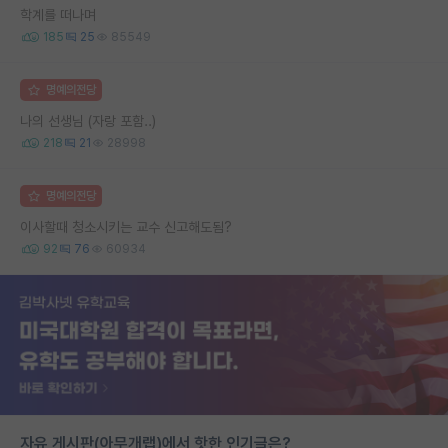
학계를 떠나며
185
25
85549
명예의전당
나의 선생님 (자랑 포함..)
218
21
28998
명예의전당
이사할때 청소시키는 교수 신고해도됨?
92
76
60934
자유 게시판(아무개랩)에서 핫한 인기글은?