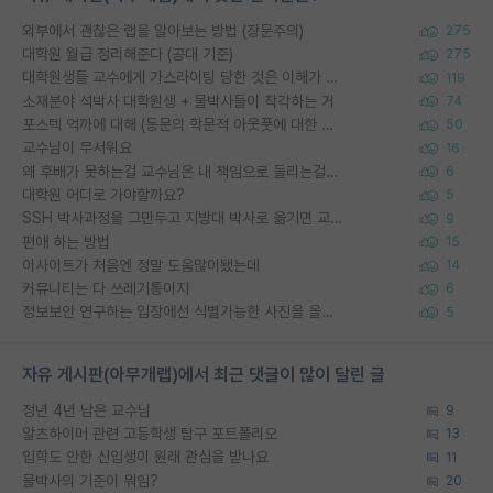
외부에서 괜찮은 랩을 알아보는 방법 (장문주의)
275
대학원 월급 정리해준다 (공대 기준)
275
대학원생들 교수에게 가스라이팅 당한 것은 이해가 갑니다. 안타깝네요.
119
소재분야 석박사 대학원생 + 물박사들이 착각하는 거
74
포스텍 억까에 대해 (동문의 학문적 아웃풋에 대한 반박)
50
교수님이 무서워요
16
왜 후배가 못하는걸 교수님은 내 책임으로 돌리는걸까요?
6
대학원 어디로 가야할까요?
5
SSH 박사과정을 그만두고 지방대 박사로 옮기면 교수의 꿈은 끝일까요?
9
편애 하는 방법
15
이사이트가 처음엔 정말 도움많이됐는데
14
커뮤니티는 다 쓰레기통이지
6
정보보안 연구하는 입장에선 식별가능한 사진을 올리는건 비추이긴함
5
자유 게시판(아무개랩)에서 최근 댓글이 많이 달린 글
정년 4년 남은 교수님
9
알츠하이머 관련 고등학생 탐구 포트폴리오
13
입학도 안한 신입생이 원래 관심을 받나요
11
물박사의 기준이 뭐임?
20