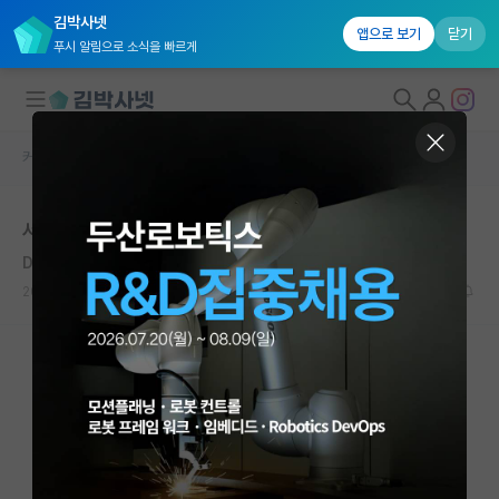
김박사넷
앱으로 보기
닫기
푸시 알림으로 소식을 빠르게
커뮤니티 홈
자유 게시판(아무개랩)
대학원생 모집
서울대나 카이스트 갈수있을까요
국내대학원 정보
Dennis Ritchie
*
연구실&오픈랩
2021.02.12
8
5181
커뮤니티
커뮤니티 홈
전체글보기
베스트 게시판
IF 명예의전당