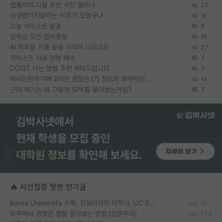
랩홈피에 다들 본인 사진 올리냐
23
신생랩가지말라는 이유가 있었구나
16
오늘 카이스트 발표
6
장학금 모은 랩비통장
19
AI 학회들 거품 슬슬 지적이 나오네요
27
카이스트 서류 전형 배수
7
DGIST 가는 방법 추천 부탁드립니다.
7
박사진학하기에 2억은 괜찮은 (?) 정도의 경제력인가요
14
근데 여기는 왜 그렇게 SPK를 물어보는거임?
7
🔥 시선집중 핫한 인기글
Korea University 수학, 컴퓨터과학 이학사, UC Berkeley 산업공학 대학원 공학박사가 되는 것은 쉽지 않겠죠?
10
외부에서 괜찮은 랩을 알아보는 방법 (장문주의)
275