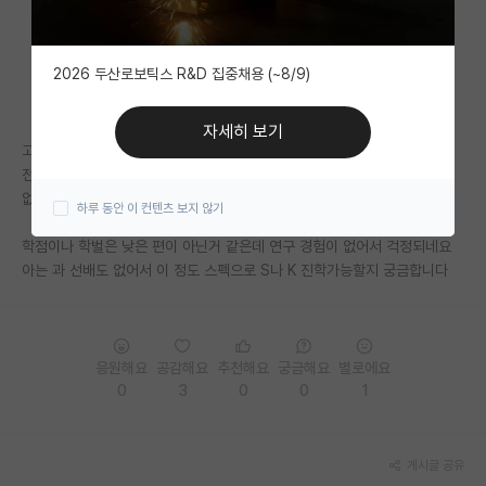
자유 게시판(아무개랩)
2026 두산로보틱스 R&D 집중채용 (~8/9)
미국 유학 게시판
미국 대학원 합격 후기 게시판
자세히 보기
고려대 공대 다니는 학부생입니다
대학원생 모집 게시판
전체학점이 4.0/4.5 전공학점이 4.1/4.5정도 되는데 연구 경험이 하나도
없습니다
하루 동안 이 컨텐츠 보지 않기
대학원 합격 후기 게시판
학점이나 학벌은 낮은 편이 아닌거 같은데 연구 경험이 없어서 걱정되네요
연구실(PI) 홍보 게시판
아는 과 선배도 없어서 이 정도 스펙으로 S나 K 진학가능할지 궁금합니다
석박사 채용 정보 게시판
임용 정보 게시판
응원해요
공감해요
추천해요
궁금해요
별로에요
학부 인턴 게시판
0
3
0
0
1
취업 게시판
게시글 공유
임용 후기 게시판