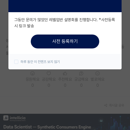
자유 게시판(아무개랩)
그동안 문의가 많았던 레벨업반 설명회를 진행합니다. *사전등록
미국 유학 게시판
시 링크 발송
미국 대학원 합격 후기 게시판
성균관대 대학원 (이공계열) 진학하려고 합니다.
사전 등록하기
대학원생 모집 게시판
서류평가 및 면접이 있던데 혹시 경험해보신 분이나, 커트라인, 면접 방식 등
을 알고계신 분들 계실까요?
대학원 합격 후기 게시판
하루 동안 이 컨텐츠 보지 않기
연구실(PI) 홍보 게시판
응원해요
공감해요
추천해요
궁금해요
별로에요
석박사 채용 정보 게시판
0
0
0
0
0
임용 정보 게시판
학부 인턴 게시판
게시글 공유
취업 게시판
임용 후기 게시판