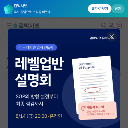
김박사넷
앱으로 보기
닫기
푸시 알림으로 소식을 빠르게
커뮤니티 홈
자유 게시판(아무개랩)
대학원생 모집
성균관대 대학원 진학
국내대학원 정보
Jean-Paul Sartre
연구실&오픈랩
2021.01.31
5
6756
커뮤니티
커뮤니티 홈
전체글보기
베스트 게시판
IF 명예의전당