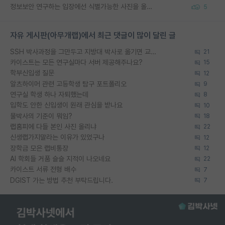
정보보안 연구하는 입장에선 식별가능한 사진을 올리는건 비추이긴함
5
자유 게시판(아무개랩)에서 최근 댓글이 많이 달린 글
SSH 박사과정을 그만두고 지방대 박사로 옮기면 교수의 꿈은 끝일까요?
21
카이스트는 모든 연구실마다 서버 제공해주나요?
15
학부신입생 질문
12
알츠하이머 관련 고등학생 탐구 포트폴리오
9
연구실 학생 하나 자퇴했는데
8
입학도 안한 신입생이 원래 관심을 받나요
10
물박사의 기준이 뭐임?
18
랩홈피에 다들 본인 사진 올리냐
22
신생랩가지말라는 이유가 있었구나
12
장학금 모은 랩비통장
12
AI 학회들 거품 슬슬 지적이 나오네요
22
카이스트 서류 전형 배수
7
DGIST 가는 방법 추천 부탁드립니다.
7