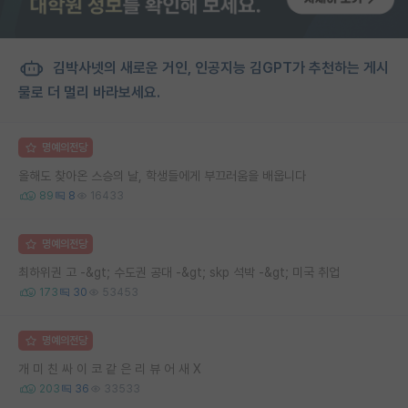
김박사넷의 새로운 거인, 인공지능 김GPT가 추천하는 게시
물로 더 멀리 바라보세요.
명예의전당
올해도 찾아온 스승의 날, 학생들에게 부끄러움을 배웁니다
89
8
16433
명예의전당
최하위권 고 -&gt; 수도권 공대 -&gt; skp 석박 -&gt; 미국 취업
173
30
53453
명예의전당
개 미 친 싸 이 코 같 은 리 뷰 어 새 X
203
36
33533