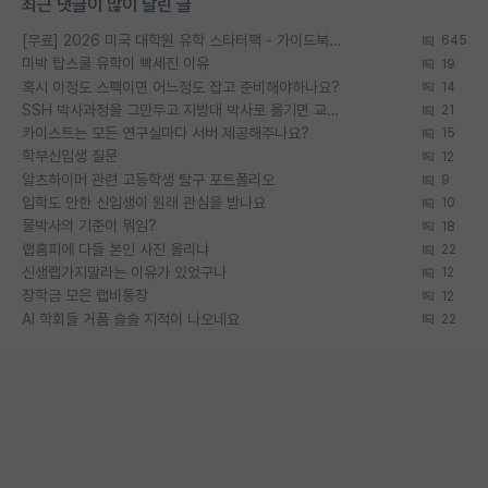
최근 댓글이 많이 달린 글
[무료] 2026 미국 대학원 유학 스타터팩 - 가이드북 & 합격자 컨택메일 템플릿
645
미박 탑스쿨 유학이 빡세진 이유
19
혹시 이정도 스펙이면 어느정도 잡고 준비해야하나요?
14
SSH 박사과정을 그만두고 지방대 박사로 옮기면 교수의 꿈은 끝일까요?
21
카이스트는 모든 연구실마다 서버 제공해주나요?
15
학부신입생 질문
12
알츠하이머 관련 고등학생 탐구 포트폴리오
9
입학도 안한 신입생이 원래 관심을 받나요
10
물박사의 기준이 뭐임?
18
랩홈피에 다들 본인 사진 올리냐
22
신생랩가지말라는 이유가 있었구나
12
장학금 모은 랩비통장
12
AI 학회들 거품 슬슬 지적이 나오네요
22