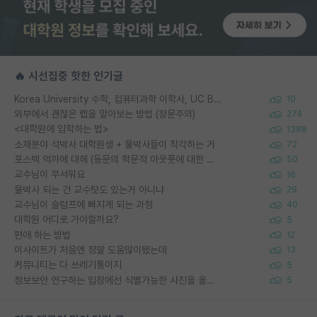
🔥 시선집중 핫한 인기글
Korea University 수학, 컴퓨터과학 이학사, UC Berkeley 산업공학 대학원 공학박사가 되는 것은 쉽지 않겠죠?
10
외부에서 괜찮은 랩을 알아보는 방법 (장문주의)
274
<대학원에 입학하는 법>
1388
소재분야 석박사 대학원생 + 물박사들이 착각하는 거
72
포스텍 억까에 대해 (동문의 학문적 아웃풋에 대한 반박)
50
교수님이 무서워요
16
물박사 되는 건 교수탓도 있는거 아니냐
29
교수님이 슬럼프에 빠지게 되는 과정
40
대학원 어디로 가야할까요?
5
편애 하는 방법
12
이사이트가 처음엔 정말 도움많이됐는데
13
커뮤니티는 다 쓰레기통이지
5
정보보안 연구하는 입장에선 식별가능한 사진을 올리는건 비추이긴함
5