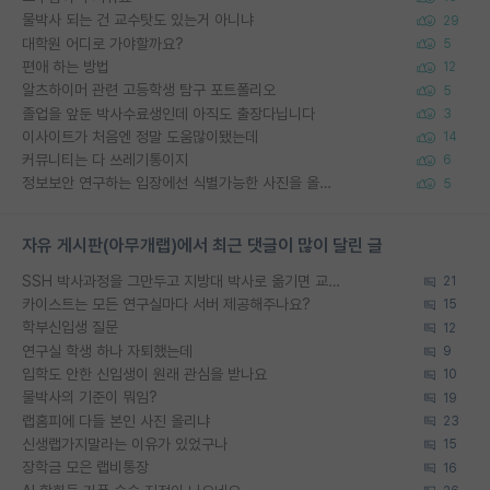
물박사 되는 건 교수탓도 있는거 아니냐
29
대학원 어디로 가야할까요?
5
편애 하는 방법
12
알츠하이머 관련 고등학생 탐구 포트폴리오
5
졸업을 앞둔 박사수료생인데 아직도 출장다닙니다
3
이사이트가 처음엔 정말 도움많이됐는데
14
커뮤니티는 다 쓰레기통이지
6
정보보안 연구하는 입장에선 식별가능한 사진을 올리는건 비추이긴함
5
자유 게시판(아무개랩)에서 최근 댓글이 많이 달린 글
SSH 박사과정을 그만두고 지방대 박사로 옮기면 교수의 꿈은 끝일까요?
21
카이스트는 모든 연구실마다 서버 제공해주나요?
15
학부신입생 질문
12
연구실 학생 하나 자퇴했는데
9
입학도 안한 신입생이 원래 관심을 받나요
10
물박사의 기준이 뭐임?
19
랩홈피에 다들 본인 사진 올리냐
23
신생랩가지말라는 이유가 있었구나
15
장학금 모은 랩비통장
16