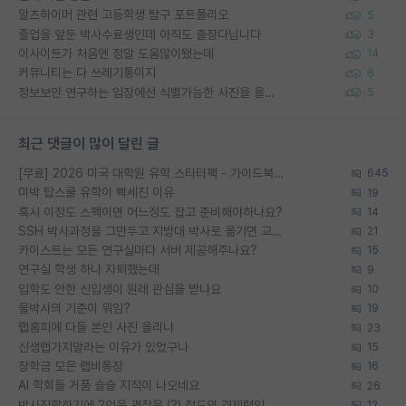
알츠하이머 관련 고등학생 탐구 포트폴리오
5
졸업을 앞둔 박사수료생인데 아직도 출장다닙니다
3
이사이트가 처음엔 정말 도움많이됐는데
14
커뮤니티는 다 쓰레기통이지
6
정보보안 연구하는 입장에선 식별가능한 사진을 올리는건 비추이긴함
5
최근 댓글이 많이 달린 글
[무료] 2026 미국 대학원 유학 스타터팩 - 가이드북 & 합격자 컨택메일 템플릿
645
미박 탑스쿨 유학이 빡세진 이유
19
혹시 이정도 스펙이면 어느정도 잡고 준비해야하나요?
14
SSH 박사과정을 그만두고 지방대 박사로 옮기면 교수의 꿈은 끝일까요?
21
카이스트는 모든 연구실마다 서버 제공해주나요?
15
연구실 학생 하나 자퇴했는데
9
입학도 안한 신입생이 원래 관심을 받나요
10
물박사의 기준이 뭐임?
19
랩홈피에 다들 본인 사진 올리냐
23
신생랩가지말라는 이유가 있었구나
15
장학금 모은 랩비통장
16
AI 학회들 거품 슬슬 지적이 나오네요
26
박사진학하기에 2억은 괜찮은 (?) 정도의 경제력인가요
12