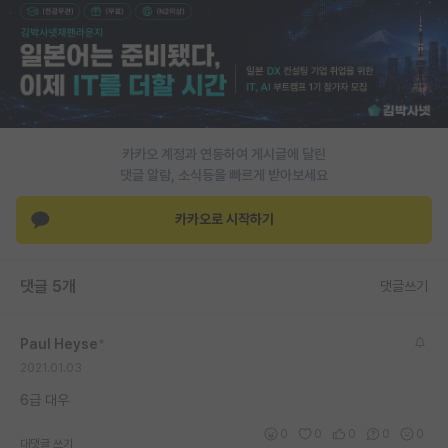
PI 전용 게시판
인문사회 계열 게시판
특수/전문대학원 게시판
반도체/AI 게시판
카카오 계정과 연동하여 게시글에 달린
댓글 알람, 소식등을 빠르게 받아보세요
장학금/장학생 게시판
카카오로 시작하기
학술 정보 게시판
홍보 게시판
댓글 5개
댓글쓰기
커리어
Paul Heyse
*
유학교육
2021.01.03
이벤트
6급 대우
반도체 아카데미
0
0
0
0
0
대댓글 쓰기