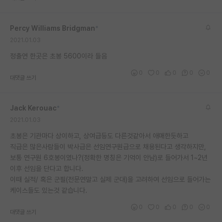
재팬라운지 🌸
Percy Williams Bridgman
*
2021.01.03
정출연 한곳은 초봉 5600이라 들음
0
0
0
0
0
대댓글 쓰기
Jack Kerouac
*
2021.01.03
초봉은 기관마다 상이하고, 상여급등도 다른것같아서 애매한듯하고
직급은 많은사람들이 박사급은 선임연구원급으로 채용된다고 생각하지만,
보통 연구원 6호봉이였나?(정확한 명칭은 기억이 안남)로 들어가서 1~2년
이후 선임을 단다고 합니다.
이때 실적/ 혹은 군필(전문연말고 실제 군대)을 고려하여 선임으로 들어가는
케이스들도 있는것 같습니다.
0
0
0
0
0
대댓글 쓰기