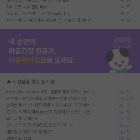
AI 학회들 거품 슬슬 지적이 나오네요
26
카이스트 서류 전형 배수
7
DGIST 가는 방법 추천 부탁드립니다.
7
박사진학하기에 2억은 괜찮은 (?) 정도의 경제력인가요
12
🔥 시선집중 핫한 인기글
Korea University 수학, 컴퓨터과학 이학사, UC Berkeley 산업공학 대학원 공학박사가 되는 것은 쉽지 않겠죠?
10
외부에서 괜찮은 랩을 알아보는 방법 (장문주의)
274
소재분야 석박사 대학원생 + 물박사들이 착각하는 거
73
포스텍 억까에 대해 (동문의 학문적 아웃풋에 대한 반박)
50
교수님이 무서워요
16
물박사 되는 건 교수탓도 있는거 아니냐
29
대학원 어디로 가야할까요?
5
편애 하는 방법
12