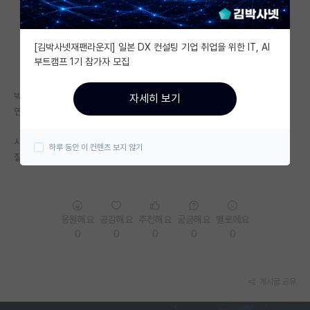
자유 게시판(아무개랩)
[김박사넷재팬라운지] 일본 DX 컨설팅 기업 취업을 위한 IT, AI
미국 유학 게시판
부트캠프 1기 참가자 모집
미국 대학원 합격 후기 게시판
박사 후에 정부출연 연구원에 입사하면 보통 직급을 어디부터 다나요?
자세히 보기
대학원생 모집 게시판
연봉은 보통 얼마정도 되나요?
대학원 합격 후기 게시판
사실 유튜브나 구글링 찾아 보았지만 이곳 커뮤니티의 정보도 알고 싶어서
하루 동안 이 컨텐츠 보지 않기
질문 남깁니다. 핑프라고 욕하지 말아주세요 ㅠ
연구실(PI) 홍보 게시판
석박사 채용 정보 게시판
응원해요
공감해요
추천해요
궁금해요
별로에요
임용 정보 게시판
0
0
0
0
0
학부 인턴 게시판
취업 게시판
게시글 공유
임용 후기 게시판