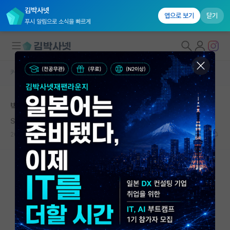
김박사넷
앱으로 보기
닫기
푸시 알림으로 소식을 빠르게
커뮤니티 홈
자유 게시판(아무개랩)
대학원생 모집
박사 후 정출연
국내대학원 정보
Sully Prudhomme
연구실&오픈랩
2021.01.03
5
9391
커뮤니티
커뮤니티 홈
전체글보기
베스트 게시판
IF 명예의전당