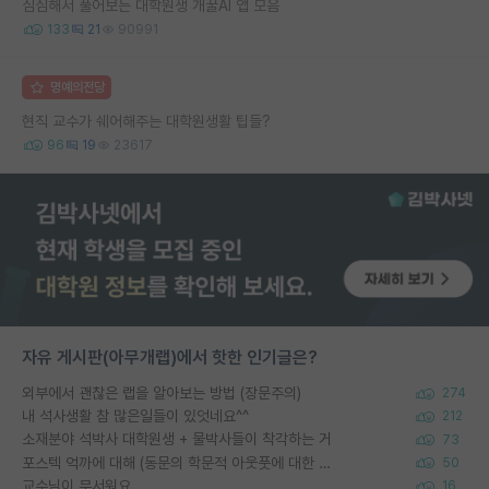
심심해서 풀어보는 대학원생 개꿀AI 앱 모음
133
21
90991
명예의전당
현직 교수가 쉐어해주는 대학원생활 팁들?
96
19
23617
자유 게시판(아무개랩)에서 핫한 인기글은?
외부에서 괜찮은 랩을 알아보는 방법 (장문주의)
274
내 석사생활 참 많은일들이 있엇네요^^
212
소재분야 석박사 대학원생 + 물박사들이 착각하는 거
73
포스텍 억까에 대해 (동문의 학문적 아웃풋에 대한 반박)
50
교수님이 무서워요
16