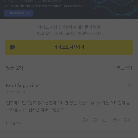
PI 전용 게시판
인문사회 계열 게시판
카카오 계정과 연동하여 게시글에 달린
댓글 알람, 소식등을 빠르게 받아보세요
특수/전문대학원 게시판
반도체/AI 게시판
카카오로 시작하기
장학금/장학생 게시판
댓글 2개
댓글쓰기
학술 정보 게시판
홍보 게시판
Knut Ångström
*
2019.09.13
커리어
연구비가 단 1원도 없다는건지 아니면 있긴 있는데 부족하다는 의미인지 알
유학교육
수가 없네요. 전자면 아마 그렇겠죠....
이벤트
0
1
0
0
0
대댓글 쓰기
반도체 아카데미