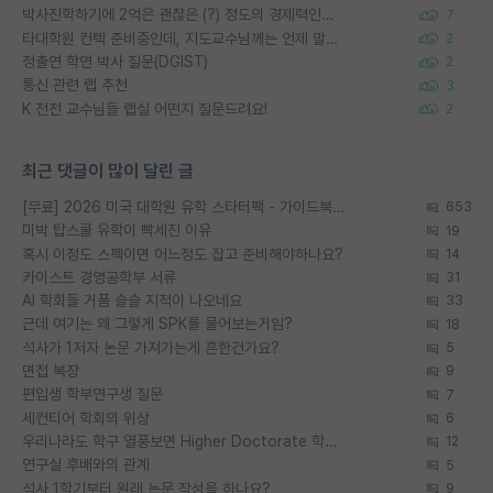
박사진학하기에 2억은 괜찮은 (?) 정도의 경제력인가요
7
타대학원 컨텍 준비중인데, 지도교수님께는 언제 말씀드려야 할까요?
2
정출연 학연 박사 질문(DGIST)
2
통신 관련 랩 추천
3
K 전전 교수님들 랩실 어떤지 질문드려요!
2
최근 댓글이 많이 달린 글
[무료] 2026 미국 대학원 유학 스타터팩 - 가이드북 & 합격자 컨택메일 템플릿
653
미박 탑스쿨 유학이 빡세진 이유
19
혹시 이정도 스펙이면 어느정도 잡고 준비해야하나요?
14
카이스트 경영공학부 서류
31
AI 학회들 거품 슬슬 지적이 나오네요
33
근데 여기는 왜 그렇게 SPK를 물어보는거임?
18
석사가 1저자 논문 가져가는게 흔한건가요?
5
면접 복장
9
편입생 학부연구생 질문
7
세컨티어 학회의 위상
6
우리나라도 학구 열풍보면 Higher Doctorate 학위가 필요하다고 봅니다.
12
연구실 후배와의 관계
5
석사 1학기부터 원래 논문 작성을 하나요?
9