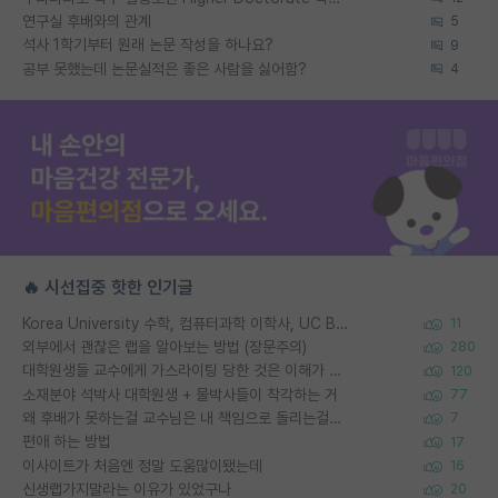
연구실 후배와의 관계
5
석사 1학기부터 원래 논문 작성을 하나요?
9
공부 못했는데 논문실적은 좋은 사람을 싫어함?
4
🔥 시선집중 핫한 인기글
Korea University 수학, 컴퓨터과학 이학사, UC Berkeley 산업공학 대학원 공학박사가 되는 것은 쉽지 않겠죠?
11
외부에서 괜찮은 랩을 알아보는 방법 (장문주의)
280
대학원생들 교수에게 가스라이팅 당한 것은 이해가 갑니다. 안타깝네요.
120
소재분야 석박사 대학원생 + 물박사들이 착각하는 거
77
왜 후배가 못하는걸 교수님은 내 책임으로 돌리는걸까요?
7
편애 하는 방법
17
이사이트가 처음엔 정말 도움많이됐는데
16
신생랩가지말라는 이유가 있었구나
20