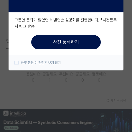
자유 게시판(아무개랩)
그동안 문의가 많았던 레벨업반 설명회를 진행합니다. *사전등록
미국 유학 게시판
시 링크 발송
미국 대학원 합격 후기 게시판
연구실에서 내년도 연구비가 없다고 합니다.
사전 등록하기
대학원생 모집 게시판
그러면 새로 입학하는 석사생은 인건비도 못준다는 거겠죠...?
대학원 합격 후기 게시판
하루 동안 이 컨텐츠 보지 않기
연구실(PI) 홍보 게시판
응원해요
공감해요
추천해요
궁금해요
별로에요
0
1
0
0
0
석박사 채용 정보 게시판
임용 정보 게시판
게시글 공유
학부 인턴 게시판
취업 게시판
임용 후기 게시판