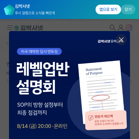
김박사넷
앱으로 보기
닫기
푸시 알림으로 소식을 빠르게
커뮤니티 홈
자유 게시판(아무개랩)
대학원생 모집
연구비
국내대학원 정보
Nikos Kazantzakis
연구실&오픈랩
2019.09.13
2
3424
커뮤니티
커뮤니티 홈
전체글보기
베스트 게시판
IF 명예의전당