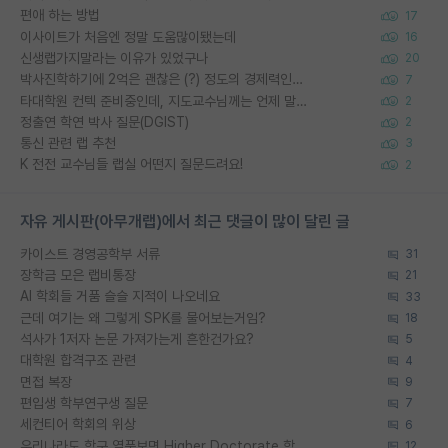
편애 하는 방법
17
이사이트가 처음엔 정말 도움많이됐는데
16
신생랩가지말라는 이유가 있었구나
20
박사진학하기에 2억은 괜찮은 (?) 정도의 경제력인가요
7
타대학원 컨텍 준비중인데, 지도교수님께는 언제 말씀드려야 할까요?
2
정출연 학연 박사 질문(DGIST)
2
통신 관련 랩 추천
3
K 전전 교수님들 랩실 어떤지 질문드려요!
2
자유 게시판(아무개랩)에서 최근 댓글이 많이 달린 글
카이스트 경영공학부 서류
31
장학금 모은 랩비통장
21
AI 학회들 거품 슬슬 지적이 나오네요
33
근데 여기는 왜 그렇게 SPK를 물어보는거임?
18
석사가 1저자 논문 가져가는게 흔한건가요?
5
대학원 합격구조 관련
4
면접 복장
9
편입생 학부연구생 질문
7
세컨티어 학회의 위상
6
우리나라도 학구 열풍보면 Higher Doctorate 학위가 필요하다고 봅니다.
12