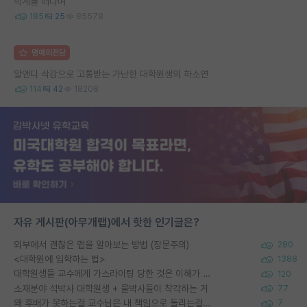
학계를 떠나며
185
25
85578
명예의전당
알앤디 삭감으로 고통받는 가난한 대학원생의 하소연
114
42
18208
자유 게시판(아무개랩)에서 핫한 인기글은?
외부에서 괜찮은 랩을 알아보는 방법 (장문주의)
280
<대학원에 입학하는 법>
1388
대학원생들 교수에게 가스라이팅 당한 것은 이해가 갑니다. 안타깝네요.
120
소재분야 석박사 대학원생 + 물박사들이 착각하는 거
77
왜 후배가 못하는걸 교수님은 내 책임으로 돌리는걸까요?
7