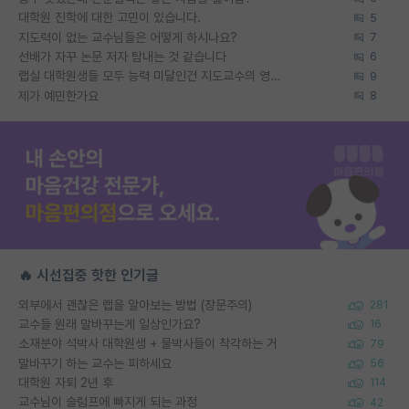
대학원 진학에 대한 고민이 있습니다.
5
지도력이 없는 교수님들은 어떻게 하시나요?
7
선배가 자꾸 논문 저자 탐내는 것 같습니다
6
랩실 대학원생들 모두 능력 미달인건 지도교수의 영향 아닌가?
9
제가 예민한가요
8
🔥 시선집중 핫한 인기글
외부에서 괜찮은 랩을 알아보는 방법 (장문주의)
281
교수들 원래 말바꾸는게 일상인가요?
16
소재분야 석박사 대학원생 + 물박사들이 착각하는 거
79
말바꾸기 하는 교수는 피하세요
56
대학원 자퇴 2년 후
114
교수님이 슬럼프에 빠지게 되는 과정
42