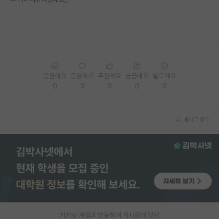
PI 전용 게시판
인문사회 계열 게시판
특수/전문대학원 게시판
반도체/AI 게시판
응원해요
공감해요
추천해요
궁금해요
별로에요
0
3
0
0
0
장학금/장학생 게시판
학술 정보 게시판
게시글 공유
홍보 게시판
커리어
유학교육
이벤트
반도체 아카데미
카카오 계정과 연동하여 게시글에 달린