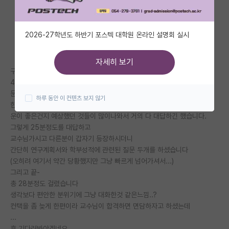
자유 게시판(아무개랩)
2026-27학년도 하반기 포스텍 대학원 온라인 설명회 실시
미국 유학 게시판
미국 대학원 합격 후기 게시판
자세히 보기
구술면접이라 전공 하나를 선택해서 문제푸는거였는데
대학원생 모집 게시판
4문제 정도를 보여주고 차례대로 설명하게 하더군여
문제에 소문제도 있고 교수님이 계속 추가질문 하셔서
하루 동안 이 컨텐츠 보지 않기
대학원 합격 후기 게시판
한문제당 3-4개의 질문이 쏟아짐, 종이에 그려서 설명시키기도..
운이 좋은건지 예상했던 것들이 많이나와서
거의 다 대답하긴 했습니다.
연구실(PI) 홍보 게시판
그렇게 25분정도를 대답하고
교수님가시고 다른분이 갑자기 등장하시더니
석박사 채용 정보 게시판
간단히 연구계획서와 학부성적에 관련된 질문 두개를 하셨습니다
(오히려 여기서 약간 당황했지만 그냥 빠르게 넘어가셔서...)
임용 정보 게시판
그리고 끝-
학부 인턴 게시판
총 28분정도 걸렸습니다
생각보다 편안한 분위기에 그냥 대화한것 같은느낌..?
취업 게시판
컨택을 좀 늦게 한편이라 교수님이 합격하면 면담하자고 하셨는데
...
임용 후기 게시판
후 기다려봐야겠네요,,