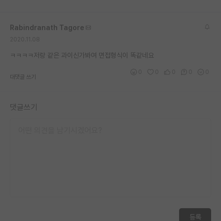
Rabindranath Tagore
2020.11.08
ㅋㅋㅋㅋ저랑 같은 과이신가봐여 면접형식이 똑같네요
0
0
0
0
0
대댓글 쓰기
댓글쓰기
등록