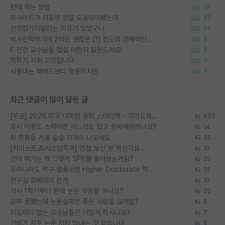
편애 하는 방법
17
이사이트가 처음엔 정말 도움많이됐는데
27
신생랩가지말라는 이유가 있었구나
24
박사진학하기에 2억은 괜찮은 (?) 정도의 경제력인가요
9
K 전전 교수님들 랩실 어떤지 질문드려요!
5
막학기 자퇴 고민됩니다
3
서울대는 하버드보다 명문이지만
7
최근 댓글이 많이 달린 글
[무료] 2026 미국 대학원 유학 스타터팩 - 가이드북 & 합격자 컨택메일 템플릿
656
혹시 이정도 스펙이면 어느정도 잡고 준비해야하나요?
14
AI 학회들 거품 슬슬 지적이 나오네요
35
[카이스트 AI시스템학과] 면접 보신 분 계신가요...
10
근데 여기는 왜 그렇게 SPK를 물어보는거임?
20
우리나라도 학구 열풍보면 Higher Doctorate 학위가 필요하다고 봅니다.
16
연구실 후배와의 관계
10
석사 1학기부터 원래 논문 작성을 하나요?
20
공부 못했는데 논문실적은 좋은 사람을 싫어함?
6
지도력이 없는 교수님들은 어떻게 하시나요?
7
선배가 자꾸 논문 저자 탐내는 것 같습니다
6