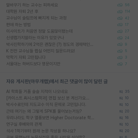
말바꾸기 하는 교수는 피하세요
56
대학원 자퇴 2년 후
114
교수님이 슬럼프에 빠지게 되는 과정
42
편애 하는 방법
17
이사이트가 처음엔 정말 도움많이됐는데
27
신생랩가지말라는 이유가 있었구나
24
박사진학하기에 2억은 괜찮은 (?) 정도의 경제력인가요
9
K 전전 교수님들 랩실 어떤지 질문드려요!
5
막학기 자퇴 고민됩니다
3
서울대는 하버드보다 명문이지만
7
자유 게시판(아무개랩)에서 최근 댓글이 많이 달린 글
AI 학회들 거품 슬슬 지적이 나오네요
35
[카이스트 AI시스템학과] 면접 보신 분 계신가요...
10
박사수료인데 지도교수 이직 문제로 고민입니다.
10
근데 여기는 왜 그렇게 SPK를 물어보는거임?
20
우리나라도 학구 열풍보면 Higher Doctorate 학위가 필요하다고 봅니다.
16
연구실 후배와의 관계
10
석사 1학기부터 원래 논문 작성을 하나요?
20
공부 못했는데 논문실적은 좋은 사람을 싫어함?
6