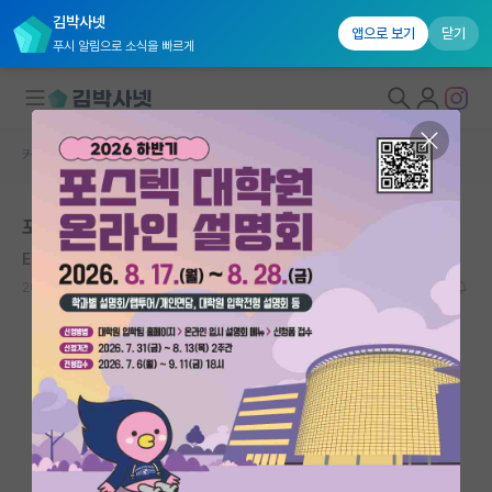
김박사넷
앱으로 보기
닫기
푸시 알림으로 소식을 빠르게
커뮤니티 홈
자유 게시판(아무개랩)
대학원생 모집
포항면접 후기..?
국내대학원 정보
Ettore Sottsass
연구실&오픈랩
2020.11.08
3
10060
커뮤니티
커뮤니티 홈
전체글보기
베스트 게시판
IF 명예의전당