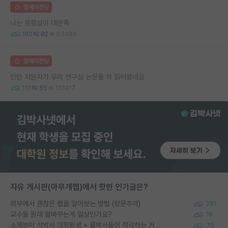
명예의전당
나는 포항살이 대만족
160
82
63489
명예의전당
인턴 지원자가 우리 연구실 논문을 싹 읽어왔네요
131
55
131417
자유 게시판(아무개랩)에서 핫한 인기글은?
외부에서 괜찮은 랩을 알아보는 방법 (장문주의)
281
교수들 원래 말바꾸는게 일상인가요?
16
소재분야 석박사 대학원생 + 물박사들이 착각하는 거
79