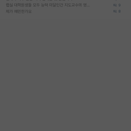
랩실 대학원생들 모두 능력 미달인건 지도교수의 영향 아닌가?
9
제가 예민한가요
8