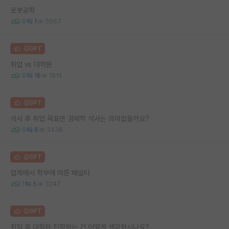
로봇공학
0
1
3667
김GPT
취업 vs 대학원
0
16
1915
김GPT
석사 후 취업 목표면 경제학 석사는 의미없을까요?
0
6
3438
김GPT
업계에서 학부에 따른 패널티
1
5
3247
김GPT
취직 후 대학원 진학하는 건 어떻게 생각하시나요?