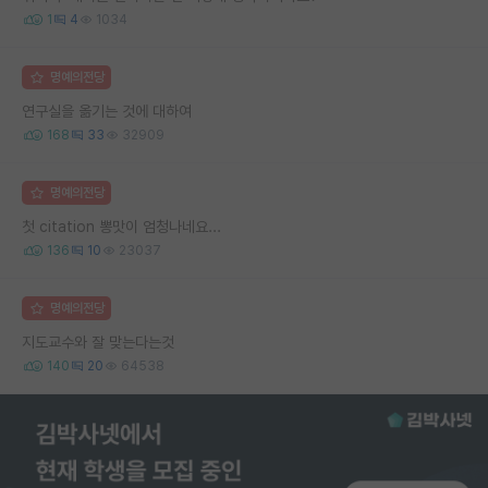
1
4
1034
명예의전당
연구실을 옮기는 것에 대하여
168
33
32909
명예의전당
첫 citation 뽕맛이 엄청나네요...
136
10
23037
명예의전당
지도교수와 잘 맞는다는것
140
20
64538