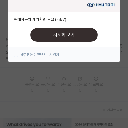
자유 게시판(아무개랩)
현대자동차 계약학과 모집 (~8/7)
미국 유학 게시판
미국 대학원 합격 후기 게시판
자세히 보기
안녕하세요 건동홍 건축학과 졸업 후
대학원생 모집 게시판
제가 공학을 학부 중에 너무 못 배운 것 같아 미련이 남아 스마트건설도시 쪽
으로 대학원을 진학하고 싶은데요, 혹시 이 분야 대학원 졸업 시 어디로 취업
하루 동안 이 컨텐츠 보지 않기
대학원 합격 후기 게시판
하게 되나요? 건설 쪽 대학원 졸업 후의 방향성이 궁금합니다.
연구실(PI) 홍보 게시판
석박사 채용 정보 게시판
응원해요
공감해요
추천해요
궁금해요
별로에요
0
0
0
0
0
임용 정보 게시판
학부 인턴 게시판
게시글 공유
취업 게시판
임용 후기 게시판