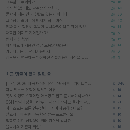
교수님이 무서워요
16
석사 받았는데도 교수랑 연락한다.
43
물박사 되는 건 교수탓도 있는거 아니냐
29
교수님이 슬럼프에 빠지게 되는 과정
40
진짜 제발 적당히 똑똑한 박사과정이라도 위에 있었으면..
14
대학원 어디로 가야할까요?
5
편애 하는 방법
12
이사이트가 처음엔 정말 도움많이됐는데
14
커뮤니티는 다 쓰레기통이지
6
정보보안 연구하는 입장에선 식별가능한 사진을 올리는건 비추이긴함
5
최근 댓글이 많이 달린 글
[무료] 2026 미국 대학원 유학 스타터팩 - 가이드북 & 합격자 컨택메일 템플릿
645
미박 탑스쿨 유학이 빡세진 이유
19
혹시 이정도 스펙이면 어느정도 잡고 준비해야하나요?
14
SSH 박사과정을 그만두고 지방대 박사로 옮기면 교수의 꿈은 끝일까요?
21
카이스트는 모든 연구실마다 서버 제공해주나요?
15
알츠하이머 관련 고등학생 탐구 포트폴리오
10
입학도 안한 신입생이 원래 관심을 받나요
10
물박사의 기준이 뭐임?
18