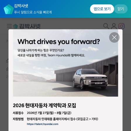
김박사넷
앱으로 보기
닫기
푸시 알림으로 소식을 빠르게
커뮤니티 홈
취업 게시판
대학원생 모집
스마트건설 쪽 대학원 진학 후 취업
국내대학원 정보
순수한 아인슈타인
연구실&오픈랩
2026.05.08
0
568
커뮤니티
커뮤니티 홈
전체글보기
베스트 게시판
IF 명예의전당