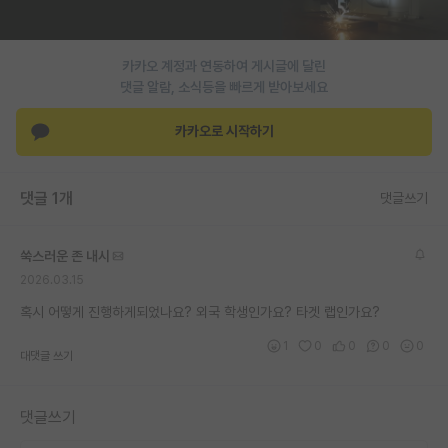
PI 전용 게시판
카카오 계정과 연동하여 게시글에 달린
인문사회 계열 게시판
댓글 알람, 소식등을 빠르게 받아보세요
특수/전문대학원 게시판
카카오로 시작하기
반도체/AI 게시판
장학금/장학생 게시판
댓글 1개
댓글쓰기
학술 정보 게시판
쑥스러운 존 내시
홍보 게시판
2026.03.15
커리어
혹시 어떻게 진행하게되었나요? 외국 학생인가요? 타겟 랩인가요?
1
0
0
0
0
유학교육
대댓글 쓰기
이벤트
댓글쓰기
반도체 아카데미