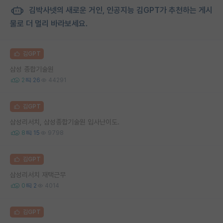
김박사넷의 새로운 거인, 인공지능 김GPT가 추천하는 게시
물로 더 멀리 바라보세요.
김GPT
삼성 종합기술원
2
26
44291
김GPT
삼성리서치, 삼성종합기술원 입사난이도.
8
15
9798
김GPT
삼성리서치 재택근무
0
2
4014
김GPT