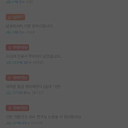
0
0
2182
김GPT
삼성리서치 지원 문의드립니다.
0
3
2088
명예의전당
드디어 인용수 1000이 넘었습니다...
259
39
50442
명예의전당
대학원 월급 정리해준다 (공대 기준)
275
91
287222
명예의전당
인턴 지원자가 우리 연구실 논문을 싹 읽어왔네요
131
55
131279