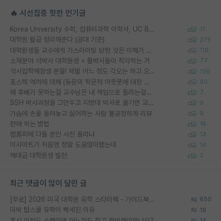
🔥 시선집중 핫한 인기글
Korea University 수학, 컴퓨터과학 이학사, UC Berkeley 산업공학 대학원 공학박사가 되는 것은 쉽지 않겠죠?
11
대학원 월급 정리해준다 (공대 기준)
275
대학원생들 교수에게 가스라이팅 당한 것은 이해가 갑니다. 안타깝네요.
119
소재분야 석박사 대학원생 + 물박사들이 착각하는 거
77
석사입학예정생 분들! 제발 어느 정도 각오는 하고 오세요.
156
포스텍 억까에 대해 (동문의 학문적 아웃풋에 대한 반박)
50
왜 후배가 못하는걸 교수님은 내 책임으로 돌리는걸까요?
7
SSH 박사과정을 그만두고 지방대 박사로 옮기면 교수의 꿈은 끝일까요?
9
가슴에 손을 올려놓고 싫어하는 사람 불공정하게 리뷰
9
편애 하는 방법
16
랩홈피에 다들 본인 사진 올리냐
13
이사이트가 처음엔 정말 도움많이됐는데
14
역대급 대학원생 빌런
2
최근 댓글이 많이 달린 글
[무료] 2026 미국 대학원 유학 스타터팩 - 가이드북 & 합격자 컨택메일 템플릿
650
미박 탑스쿨 유학이 빡세진 이유
19
혹시 이정도 스펙이면 어느정도 잡고 준비해야하나요?
14