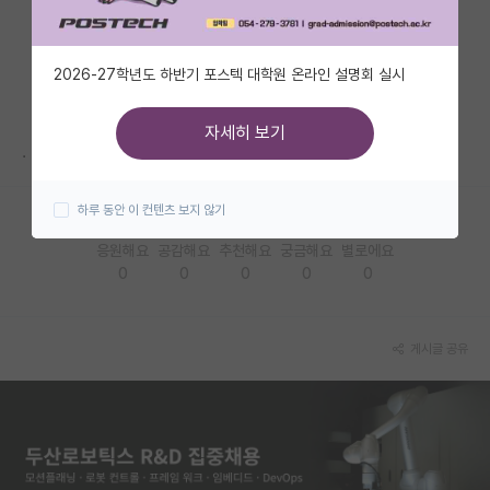
자유 게시판(아무개랩)
2026-27학년도 하반기 포스텍 대학원 온라인 설명회 실시
미국 유학 게시판
미국 대학원 합격 후기 게시판
자세히 보기
.
대학원생 모집 게시판
하루 동안 이 컨텐츠 보지 않기
대학원 합격 후기 게시판
응원해요
공감해요
추천해요
궁금해요
별로에요
연구실(PI) 홍보 게시판
0
0
0
0
0
석박사 채용 정보 게시판
임용 정보 게시판
게시글 공유
학부 인턴 게시판
취업 게시판
임용 후기 게시판