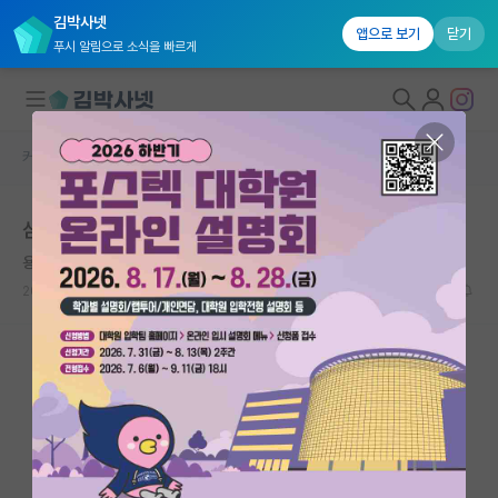
김박사넷
앱으로 보기
닫기
푸시 알림으로 소식을 빠르게
커뮤니티 홈
취업 게시판
대학원생 모집
삼성리서치 수시채용 질문
국내대학원 정보
용감한 도스토예프스키
연구실&오픈랩
2026.03.15
1
1827
커뮤니티
커뮤니티 홈
전체글보기
베스트 게시판
IF 명예의전당