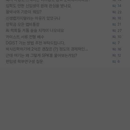
입학도 안한 신입생이 원래 관심을 받나요
14
물박사의 기준이 뭐임?
22
신생랩가지말라는 이유가 있었구나
16
장학금 모은 랩비통장
21
AI 학회들 거품 슬슬 지적이 나오네요
27
카이스트 서류 전형 배수
10
DGIST 가는 방법 추천 부탁드립니다.
7
박사진학하기에 2억은 괜찮은 (?) 정도의 경제력인가요
16
근데 여기는 왜 그렇게 SPK를 물어보는거임?
12
편입생 학부연구생 질문
6