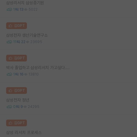
삼성리서치 삼성종기원
1
13
5022
김GPT
삼성전자 생산기술연구소
11
22
23695
김GPT
박사 졸업하고 삼성리서치 가고싶다....
1
16
13810
김GPT
삼성전자 정년
0
9
24295
김GPT
삼성 리서치 프로세스