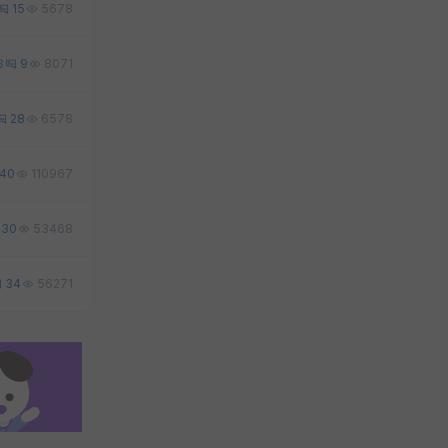
15
5678
8
9
8071
28
6578
40
110967
30
53468
34
56271