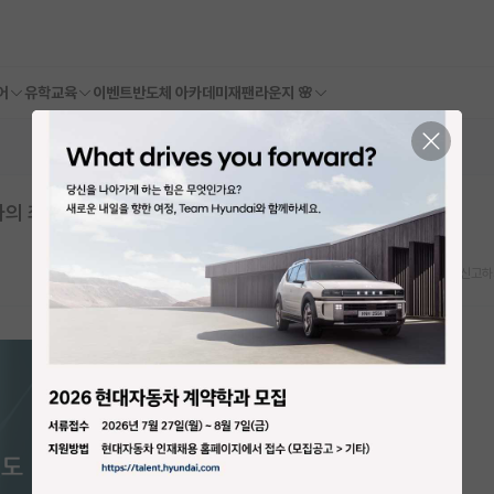
어
유학교육
이벤트
반도체 아카데미
재팬라운지 🌸
사의 최후
스크랩
신고하