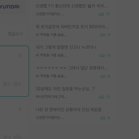
신생랩 1기 출신인데 신생랩은 줠라 무거운 바벨 같은거임. 들면 대박인데 못들면 깔려 죽음. 아무도 알려주지 않는 환경에서 자생해야하지만, 일단 살아남았다면 그 어떤 사람보다 악착같고 생존력 높은 사람으로 거듭날 수 있음
신생랩가지말라는 이유가 있었구나
17
뭐 토익같은게 되버린거죠 토익 900이라고 영어잘하는건 아닙니다만 잘하는사람은 다 900을 넘는 그런
댓글쓰기
AI 학회들 거품 슬슬 지적이 나오네요
9
내가 그렇게 말할땐 신고나 누르더니
AI 학회들 거품 슬슬 지적이 나오네요
11
ㅋㅋㅋㅋㅋㅋ ㅠㅠ 그래서 일단 유명해지는게 중요한거같습니다
AI 학회들 거품 슬슬 지적이 나오네요
8
0
0
32살에도 이런 질문을 하는군요...?
박사진학하기에 2억은 괜찮은 (?) 정도의 경제력인가요
21
나랑 걍 판박이인 상황이네 진심 뭐같음
신생랩가지말라는 이유가 있었구나
8
6
0
0