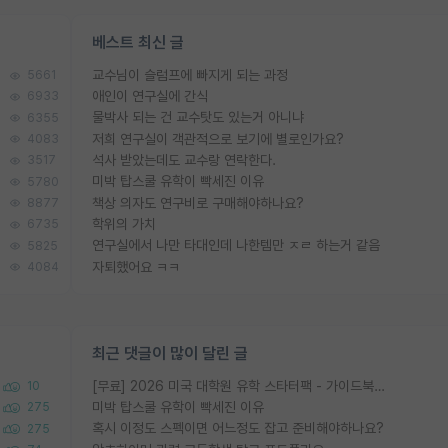
베스트 최신 글
교수님이 슬럼프에 빠지게 되는 과정
5661
애인이 연구실에 간식
6933
물박사 되는 건 교수탓도 있는거 아니냐
6355
저희 연구실이 객관적으로 보기에 별로인가요?
4083
석사 받았는데도 교수랑 연락한다.
3517
미박 탑스쿨 유학이 빡세진 이유
5780
책상 의자도 연구비로 구매해야하나요?
8877
학위의 가치
6735
연구실에서 나만 타대인데 나한템만 ㅈㄹ 하는거 같음
5825
자퇴했어요 ㅋㅋ
4084
최근 댓글이 많이 달린 글
[무료] 2026 미국 대학원 유학 스타터팩 - 가이드북 & 합격자 컨택메일 템플릿
10
미박 탑스쿨 유학이 빡세진 이유
275
혹시 이정도 스펙이면 어느정도 잡고 준비해야하나요?
275