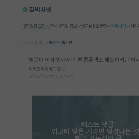
대학원생 모집
국내대학원 정보
연구실&오픈랩
커뮤니티
커리
커뮤니티 홈
베스트 게시판
명문대 여자 만나서 학벌 콤플렉스 해소하려던 박
씩씩한 데이비드 흄
2026.07.08
4
8293