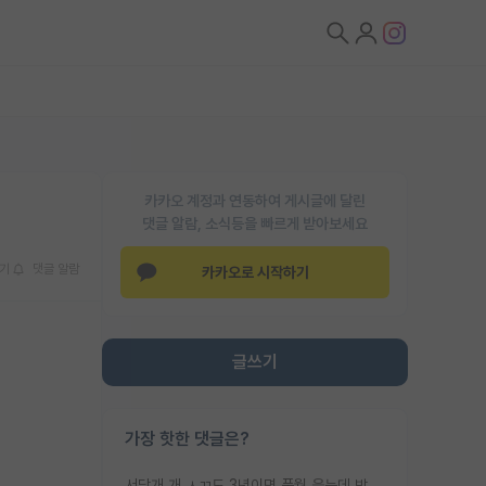
카카오 계정과 연동하여 게시글에 달린
댓글 알람, 소식등을 빠르게 받아보세요
기
댓글 알람
카카오로 시작하기
글쓰기
가장 핫한 댓글은?
서당개 개 ㅅㄲ도 3년이면 풍월 읊는데 박사 5년 이상 대리고 있으면서 물된건 교수 탓 맞는ㄱ게 거기가 서당이 아니란 소리임