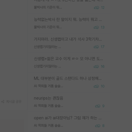
물박사의 기준이 뭐임?
12
능력없는박사 란 말이지 뭐. 능력이 뭐고 능력이 있다는게 뭔지는 사람마다 기준이 다르니까 얘기해봐야 서로 자기 기준만 얘기해서 논쟁이 끝이 안나고. 주위에서 능력있고 야심있는 신입생이 교수가 유의미한 피드백을 아예 안주면서 제대로된 과제에 참여해볼 기회도 제공하지 않고 잡일 뺑뺑이만 돌려서 맨날 단순작업만 하면서 밤새다가 눈빛이 점점 죽어가는걸 본 사람은 물박사는 교수탓이라고 하고, 교수는 이것저것 알려도 주고 기회도 주고 사수 동기 붙여주면서 어떻게든 끌고가려고 하는데 본인이 매일 뺀질거리면서 출근 하는둥마는둥 하다가 기껏 와서도 폰이나 쳐다보다가 실험 망치고 저녁약속있어서 먼저 가볼게요~ 하는걸 본 사람은 물박사는 본인탓이라고 함.
물박사의 기준이 뭐임?
13
가지마라. 신생랩이고 내가 석사 3학기차인데 최고참인데 나도 아무것도 모르는데 교수가 후배들 왜 논문 교육 안시키냐. 논문 왜 안 써오냐 닦달한다
신생랩가지말라는 이유가 있었구나
17
신생랩+젊은 교수 이게 ㄹㅇ 모 아니면 도인듯.
신생랩가지말라는 이유가 있었구나
16
ML 대부분이 골드 스탠다드 하나 상정해놓고 (벤치마크 데이터셋이 여러 개면 여러 개 상정) 그거 얼마나 잘 맞추나 싸움임 가끔 번뜩이는 설계 철학을 보여주는 논문들도 있지만 대부분 그거 성적 얼마나 더 올리느라에 혈안이 되어 있는 측면이 잇음
AI 학회들 거품 슬슬 지적이 나오네요
10
neurips는 괜찮음
게시글 공유
AI 학회들 거품 슬슬 지적이 나오네요
9
open ai가 ai대장아님? 그럼 쟤가 하는 말이 다 맞겠네
AI 학회들 거품 슬슬 지적이 나오네요
8