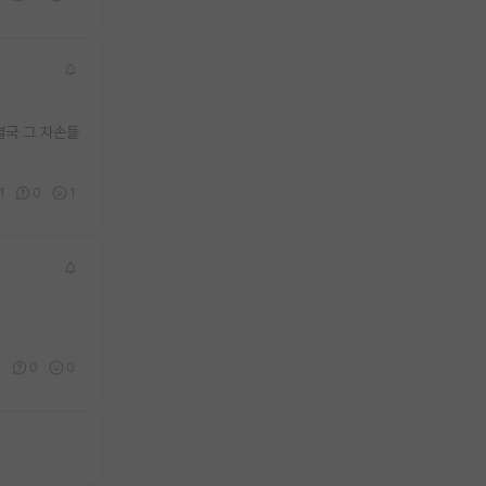
결국 그 자손들
1
0
1
3
0
0