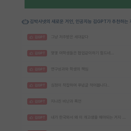
김박사넷의 새로운 거인, 인공지능 김GPT가 추천하는 
그냥 저주받은 세대같다
김GPT
몇몇 여학생들은 협업같이하기 힘드네...
김GPT
연구성과와 학생의 책임
김GPT
심정이 착잡하여 푸념글 적어봅니다..
김GPT
지나친 비난과 폭언
김GPT
내가 한국와서 왜 이 개고생을 해야되는 거지 ...
김GPT