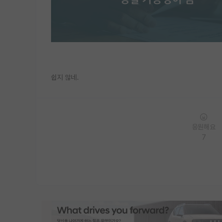
쉽지 않네.
응원해요
7