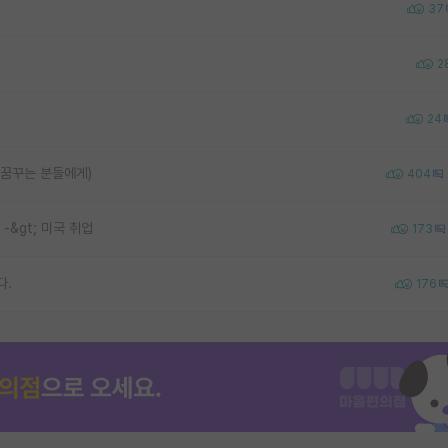
37
2
24
 꿈꾸는 분들에게)
404
 -&gt; 미국 취업
173
다.
176