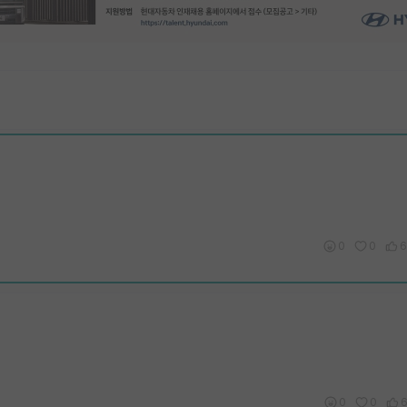
0
0
6
0
0