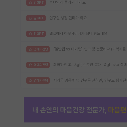
ㅇㅂ인거 들키지 마세요
김GPT
연구실 생활 현타가 와요
김GPT
랩실에서 아웃사이더가 되니 힘드네요
김GPT
[일반랩 vs 대가랩] 연구 및 논문비교 (과학자를
명예의전당
최하위권 고 -&gt; 수도권 공대 -&gt; skp 석박
명예의전당
지거국 임용후기: 연구를 잘하면, 연구로 평가된
명예의전당