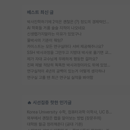
베스트 최신 글
박사진학하기에 2억은 괜찮은 (?) 정도의 경제력인가요
AI 학회들 거품 슬슬 지적이 나오네요
신생랩가지말라는 이유가 있었구나
물박사의 기준이 뭐임?
카이스트는 모든 연구실마다 서버 제공해주나요?
SSH 박사과정을 그만두고 지방대 박사로 옮기면 교수의 꿈은 끝일까요?
제가 자대 교수님께 무례하게 행동한 걸까요?
진짜 제발 적당히 똑똑한 박사과정이라도 위에 있었으면..
연구실적이 4년의 공백이 있는거 어떻게 생각하냐
연구실 고를 땐 최근 연구실 실적을 봐야함
🔥 시선집중 핫한 인기글
Korea University 수학, 컴퓨터과학 이학사, UC Berkeley 산업공학 대학원 공학박사가 되는 것은 쉽지 않겠죠?
외부에서 괜찮은 랩을 알아보는 방법 (장문주의)
대학원 월급 정리해준다 (공대 기준)