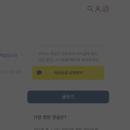
카카오 계정과 연동하여 게시글에 달린
박제글입니다.
댓글 알람, 소식등을 빠르게 받아보세요
기
댓글 알람
카카오로 시작하기
글쓰기
가장 핫한 댓글은?
서당개 개 ㅅㄲ도 3년이면 풍월 읊는데 박사 5년 이상 대리고 있으면서 물된건 교수 탓 맞는ㄱ게 거기가 서당이 아니란 소리임