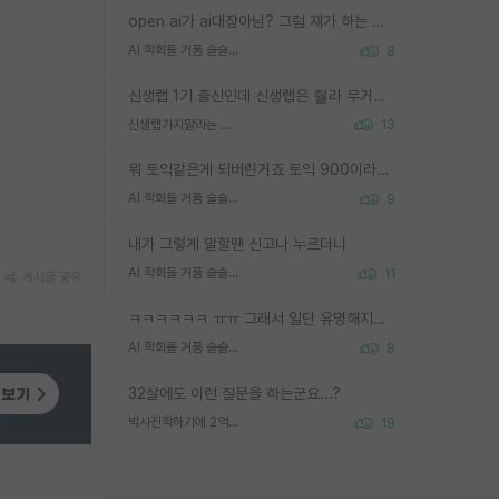
open ai가 ai대장아님? 그럼 쟤가 하는 말이 다 맞겠네
AI 학회들 거품 슬슬 지적이 나오네요
8
신생랩 1기 출신인데 신생랩은 줠라 무거운 바벨 같은거임. 들면 대박인데 못들면 깔려 죽음. 아무도 알려주지 않는 환경에서 자생해야하지만, 일단 살아남았다면 그 어떤 사람보다 악착같고 생존력 높은 사람으로 거듭날 수 있음
신생랩가지말라는 이유가 있었구나
13
뭐 토익같은게 되버린거죠 토익 900이라고 영어잘하는건 아닙니다만 잘하는사람은 다 900을 넘는 그런
AI 학회들 거품 슬슬 지적이 나오네요
9
내가 그렇게 말할땐 신고나 누르더니
AI 학회들 거품 슬슬 지적이 나오네요
11
게시글 공유
ㅋㅋㅋㅋㅋㅋ ㅠㅠ 그래서 일단 유명해지는게 중요한거같습니다
AI 학회들 거품 슬슬 지적이 나오네요
8
32살에도 이런 질문을 하는군요...?
박사진학하기에 2억은 괜찮은 (?) 정도의 경제력인가요
19