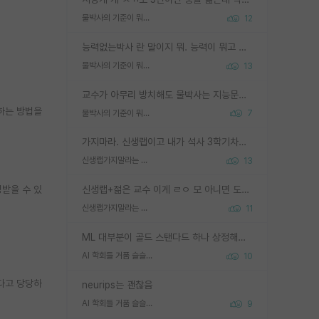
물박사의 기준이 뭐임?
12
능력없는박사 란 말이지 뭐. 능력이 뭐고 능력이 있다는게 뭔지는 사람마다 기준이 다르니까 얘기해봐야 서로 자기 기준만 얘기해서 논쟁이 끝이 안나고. 주위에서 능력있고 야심있는 신입생이 교수가 유의미한 피드백을 아예 안주면서 제대로된 과제에 참여해볼 기회도 제공하지 않고 잡일 뺑뺑이만 돌려서 맨날 단순작업만 하면서 밤새다가 눈빛이 점점 죽어가는걸 본 사람은 물박사는 교수탓이라고 하고, 교수는 이것저것 알려도 주고 기회도 주고 사수 동기 붙여주면서 어떻게든 끌고가려고 하는데 본인이 매일 뺀질거리면서 출근 하는둥마는둥 하다가 기껏 와서도 폰이나 쳐다보다가 실험 망치고 저녁약속있어서 먼저 가볼게요~ 하는걸 본 사람은 물박사는 본인탓이라고 함.
물박사의 기준이 뭐임?
13
교수가 아무리 방치해도 물박사는 지능문제고 본인 의지 문제임. 만물 교수탓 하는 애들이 이상한거임.
명하는 방법을
물박사의 기준이 뭐임?
7
가지마라. 신생랩이고 내가 석사 3학기차인데 최고참인데 나도 아무것도 모르는데 교수가 후배들 왜 논문 교육 안시키냐. 논문 왜 안 써오냐 닦달한다
신생랩가지말라는 이유가 있었구나
13
명받을 수 있
신생랩+젊은 교수 이게 ㄹㅇ 모 아니면 도인듯.
신생랩가지말라는 이유가 있었구나
11
ML 대부분이 골드 스탠다드 하나 상정해놓고 (벤치마크 데이터셋이 여러 개면 여러 개 상정) 그거 얼마나 잘 맞추나 싸움임 가끔 번뜩이는 설계 철학을 보여주는 논문들도 있지만 대부분 그거 성적 얼마나 더 올리느라에 혈안이 되어 있는 측면이 잇음
AI 학회들 거품 슬슬 지적이 나오네요
10
다고 당당하
neurips는 괜찮음
AI 학회들 거품 슬슬 지적이 나오네요
9