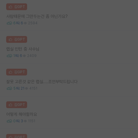
김GPT
사람때문에 그만두는건 좀 아닌가요?
6
6
2594
김GPT
랩실 인턴 중 사수님
1
6
2409
김GPT
잘못 고른것 같은 랩실....조언부탁드립니다
5
21
4151
김GPT
어떻게 해야할까요
0
3
1151
김GPT