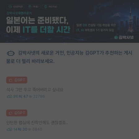
김박사넷의 새로운 거인, 인공지능 김GPT가 추천하는 게시
물로 더 멀리 바라보세요.
김GPT
석사 그만 두고 죽어버리고 싶네요
86
47
22786
김GPT
인턴한 랩실에 진학안해도 괜찮겠죠..
14
30
6840