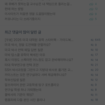
왜 후배가 못하는걸 교수님은 내 책임으로 돌리는걸까요?
4
편애 하는 방법
12
이사이트가 처음엔 정말 도움많이됐는데
9
커뮤니티는 다 쓰레기통이지
5
최근 댓글이 많이 달린 글
[무료] 2026 미국 대학원 유학 스타터팩 - 가이드북 & 합격자 컨택메일 템플릿
645
미국 박사, 정말 도전해볼 만할까요?
9
미국 박사 컨택 메일 답변 질문
10
미박 탑스쿨 유학이 빡세진 이유
17
혹시 이정도 스펙이면 어느정도 잡고 준비해야하나요?
14
타대 학부연구생 컨택 조언
21
SSH 박사과정을 그만두고 지방대 박사로 옮기면 교수의 꿈은 끝일까요?
20
카이스트는 모든 연구실마다 서버 제공해주나요?
14
학부신입생 질문
12
알츠하이머 관련 고등학생 탐구 포트폴리오
9
연구실 학생 하나 자퇴했는데
8
물박사의 기준이 뭐임?
11
랩홈피에 다들 본인 사진 올리냐
18