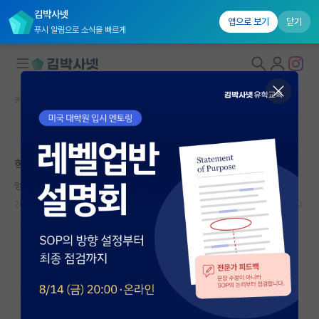
김박사넷
앱으로 보기
닫기
푸시 알림으로 소식을 빠르게
커뮤니티 홈
학부 인턴 게시판
대학원생 모집
본문이 수정되지 않는 박제글입니다.
국내대학원 정보
학부 인턴 제의가 와서 고민이 됩니다.
연구실&오픈랩
엉뚱한 맹자
커뮤니티
2026.06.15
0
705
커뮤니티 홈
전체글보기
베스트 게시판
IF 명예의전당