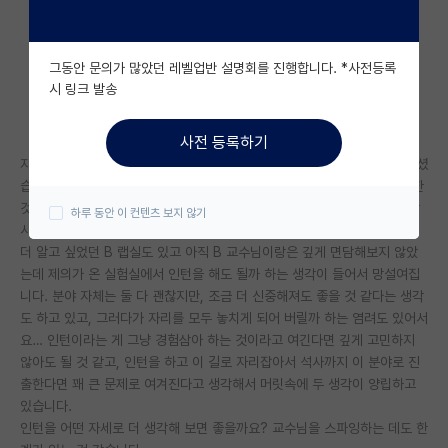
자유 게시판(아무개랩)
그동안 문의가 많았던 레벨업반 설명회를 진행합니다. *사전등록
미국 유학 게시판
시 링크 발송
미국 대학원 합격 후기 게시판
사전 등록하기
대학원생 모집 게시판
자대 교수님과 그 랩실 조교님들께서 랩실에 왔으면 좋겠다고 신호를 보내셨
습니다. 직접적으로 “와라” 이러고 말씀하신 건 아닌데요, 이제 거의 확실한
대학원 합격 후기 게시판
것을 느끼게 되었습니다. 제가 먼저 가고 싶다고 어필한 건 아니고, 아마 감
하루 동안 이 컨텐츠 보지 않기
사하게도 저를 성실하다고 평가하신 것 같습니다.
연구실(PI) 홍보 게시판
더 알고 싶었던 B 랩실도 있고 아직 B 교수님이랑은 깊게 면담해보지 않았
는데 제의가 온 실험실에서 인턴을 해도 될까 하는 생각이 들어서 망설여집
석박사 채용 정보 게시판
니다. 분야 자체는 둘 다 괜찮지만, 조금 더 신중해져도 좋을 것 같다는 생각
도 하고 있고, 그러다가 자리를 모두 놓치게 되어 버릴까 하는 염려도 있어서
임용 정보 게시판
요… 인턴이라는 게 그냥 경험삼아 하는 것이라고 여긴다면 깊게 고민하지
학부 인턴 게시판
않아도 될 것 같고, 인턴을 하고 이 길로 자리잡아서 석사까지 이 분야로 진
출한다면 꽤 큰 문제로 여겨진다고 생각해서 머릿속에 두 생각이 양립하고
취업 게시판
있습니다.
인턴을 어떤 자세로 더 생각해 보면 좋을까요? 교수님을 스파잉하는 데도 한
임용 후기 게시판