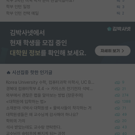
학부 3학년 미국 박사 준비 현실적일까요?
5
학부 인턴 일정
3
학부 인턴 컨택 메일
2
🔥 시선집중 핫한 인기글
Korea University 수학, 컴퓨터과학 이학사, UC Berkeley 산업공학 대학원 공학박사가 되는 것은 쉽지 않겠죠?
9
경북대 컴퓨터학부 4.4 -> 카이스트 전기전자 석박사통합과정 합격
21
외부에서 괜찮은 랩을 알아보는 방법 (장문주의)
274
<대학원에 입학하는 법>
1388
소재분야 석박사 대학원생 + 물박사들이 착각하는 거
71
대학원생들은 왜 교수님께 감사해야 하나요?
49
학위의 가치
20
석사 받았는데도 교수랑 연락한다.
43
교수님이 슬럼프에 빠지게 되는 과정
40