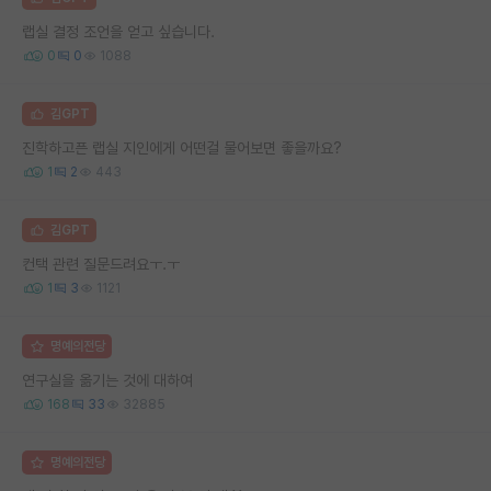
랩실 결정 조언을 얻고 싶습니다.
0
0
1088
김GPT
진학하고픈 랩실 지인에게 어떤걸 물어보면 좋을까요?
1
2
443
김GPT
컨택 관련 질문드려요ㅜ.ㅜ
1
3
1121
명예의전당
연구실을 옮기는 것에 대하여
168
33
32885
명예의전당