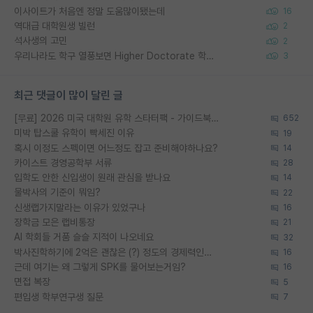
이사이트가 처음엔 정말 도움많이됐는데
16
역대급 대학원생 빌런
2
석사생의 고민
2
우리나라도 학구 열풍보면 Higher Doctorate 학위가 필요하다고 봅니다.
3
최근 댓글이 많이 달린 글
[무료] 2026 미국 대학원 유학 스타터팩 - 가이드북 & 합격자 컨택메일 템플릿
652
미박 탑스쿨 유학이 빡세진 이유
19
혹시 이정도 스펙이면 어느정도 잡고 준비해야하나요?
14
카이스트 경영공학부 서류
28
입학도 안한 신입생이 원래 관심을 받나요
14
물박사의 기준이 뭐임?
22
신생랩가지말라는 이유가 있었구나
16
장학금 모은 랩비통장
21
AI 학회들 거품 슬슬 지적이 나오네요
32
박사진학하기에 2억은 괜찮은 (?) 정도의 경제력인가요
16
근데 여기는 왜 그렇게 SPK를 물어보는거임?
16
면접 복장
5
편입생 학부연구생 질문
7