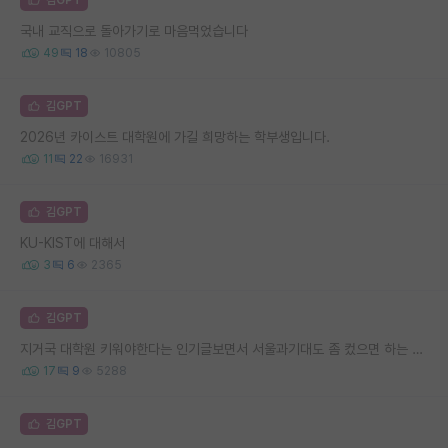
국내 교직으로 돌아가기로 마음먹었습니다
49
18
10805
김GPT
2026년 카이스트 대학원에 가길 희망하는 학부생입니다.
11
22
16931
김GPT
KU-KIST에 대해서
3
6
2365
김GPT
지거국 대학원 키워야한다는 인기글보면서 서울과기대도 좀 컸으면 하는 생각 든다
17
9
5288
김GPT