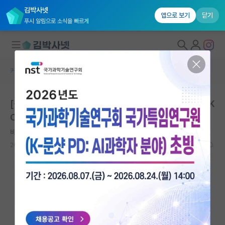
김박사넷
앱으로 보기
닫기
푸시 알림으로 소식을 빠르게
커뮤니티 홈
학술 정보 게시판
대학원생 모집
[석사/박사/연구자 대] 서울대학교 한국사회과학자료원(K
국내대학원 정보
OSSDA) 2025년 하계 방법론 워크숍
연구실&오픈랩
바보같은 밀턴 프리드먼
커뮤니티
2025.12.17
0
1361
커뮤니티 홈
전체글보기
베스트 게시판
IF 명예의전당