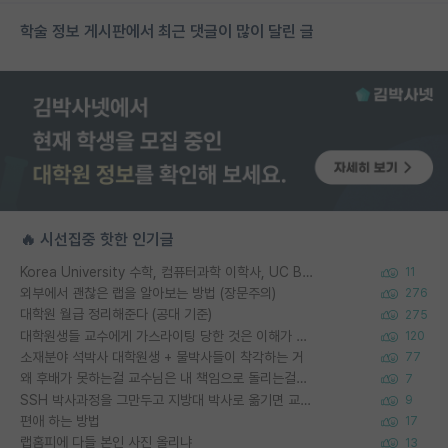
학술 정보 게시판에서 최근 댓글이 많이 달린 글
🔥 시선집중 핫한 인기글
Korea University 수학, 컴퓨터과학 이학사, UC Berkeley 산업공학 대학원 공학박사가 되는 것은 쉽지 않겠죠?
11
외부에서 괜찮은 랩을 알아보는 방법 (장문주의)
276
대학원 월급 정리해준다 (공대 기준)
275
대학원생들 교수에게 가스라이팅 당한 것은 이해가 갑니다. 안타깝네요.
120
소재분야 석박사 대학원생 + 물박사들이 착각하는 거
77
왜 후배가 못하는걸 교수님은 내 책임으로 돌리는걸까요?
7
SSH 박사과정을 그만두고 지방대 박사로 옮기면 교수의 꿈은 끝일까요?
9
편애 하는 방법
17
랩홈피에 다들 본인 사진 올리냐
13