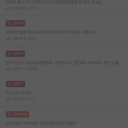
지방대 출신 교수가 명문대 교수임용 면접 봤을 때 생긴 일.jpg
31
7
52531
김GPT
세종과학펠로우십 국외연수트랙 주관연구기관을 구합니다.
3
16
5681
김GPT
현 카이스트 나노기술종합원장, 이조원 교수 [한양대 공대+etc 출신 인물들 (3)]
13
7
11844
김GPT
카이스트 반공대
0
2
1163
명예의전당
연구자로서 우여곡절 우울증/불안장애 경험담