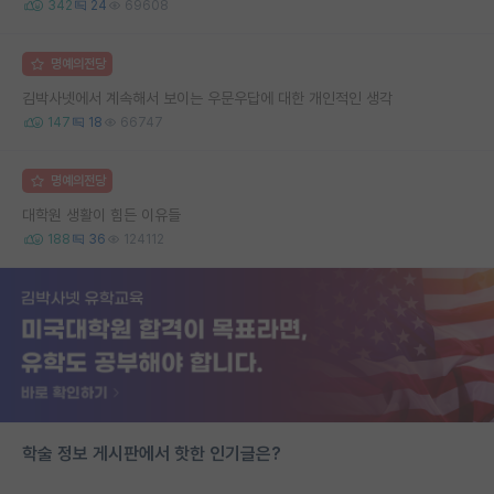
342
24
69608
명예의전당
김박사넷에서 계속해서 보이는 우문우답에 대한 개인적인 생각
147
18
66747
명예의전당
대학원 생활이 힘든 이유들
188
36
124112
학술 정보 게시판에서 핫한 인기글은?