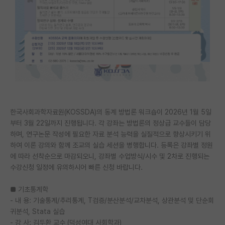
PI 전용 게시판
인문사회 계열 게시판
특수/전문대학원 게시판
반도체/AI 게시판
장학금/장학생 게시판
한국사회과학자료원(KOSSDA)의 동계 방법론 워크숍이 2026년 1월 5일
학술 정보 게시판
부터 3월 22일까지 진행됩니다. 각 강좌는 방법론의 정상급 교수들이 담당
하며, 연구논문 작성에 필요한 자료 분석 능력을 실질적으로 향상시키기 위
홍보 게시판
하여 이론 강의와 함께 조교의 실습 세션을 병행합니다. 등록은 강좌별 정원
커리어
에 따라 선착순으로 마감되오니, 강좌별 수업방식/시수 및 2차로 진행되는
수강신청 일정에 유의하시어 빠른 신청 바랍니다.
유학교육
■ 기초통계학
이벤트
- 내 용: 기술통계/추리통계, T검증/분산분석/교차분석, 상관분석 및 단순회
귀분석, Stata 실습
반도체 아카데미
- 강 사: 김두환 교수 (덕성여대 사회학과)