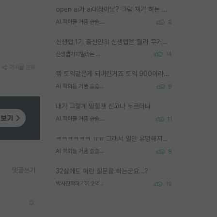
open ai가 ai대장아님? 그럼 쟤가 하는 말이 다 맞겠네
AI 학회들 거품 슬슬 지적이 나오네요
8
신생랩 1기 출신인데 신생랩은 줠라 무거운 바벨 같은거임. 들면 대박인데 못들면 깔려 죽음. 아무도 알려주지 않는 환경에서 자생해야하지만, 일단 살아남았다면 그 어떤 사람보다 악착같고 생존력 높은 사람으로 거듭날 수 있음
신생랩가지말라는 이유가 있었구나
14
게시글 공유
뭐 토익같은게 되버린거죠 토익 900이라고 영어잘하는건 아닙니다만 잘하는사람은 다 900을 넘는 그런
AI 학회들 거품 슬슬 지적이 나오네요
9
내가 그렇게 말할땐 신고나 누르더니
AI 학회들 거품 슬슬 지적이 나오네요
11
ㅋㅋㅋㅋㅋㅋ ㅠㅠ 그래서 일단 유명해지는게 중요한거같습니다
AI 학회들 거품 슬슬 지적이 나오네요
8
댓글쓰기
32살에도 이런 질문을 하는군요...?
박사진학하기에 2억은 괜찮은 (?) 정도의 경제력인가요
19