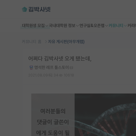
대학원생 모집
국내대학원 정보
연구실&오픈랩
커뮤니티
커리
커뮤니티 홈
자유 게시판(아무개랩)
어쩌다 김박사넷 오게 됐는데,
명석한 레프 톨스토이
2021.08.09
34
10618