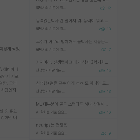
물박사의 기준이 뭐임?
12
능력없는박사 란 말이지 뭐. 능력이 뭐고 능력이 있다는게 뭔지는 사람마다 기준이 다르니까 얘기해봐야 서로 자기 기준만 얘기해서 논쟁이 끝이 안나고. 주위에서 능력있고 야심있는 신입생이 교수가 유의미한 피드백을 아예 안주면서 제대로된 과제에 참여해볼 기회도 제공하지 않고 잡일 뺑뺑이만 돌려서 맨날 단순작업만 하면서 밤새다가 눈빛이 점점 죽어가는걸 본 사람은 물박사는 교수탓이라고 하고, 교수는 이것저것 알려도 주고 기회도 주고 사수 동기 붙여주면서 어떻게든 끌고가려고 하는데 본인이 매일 뺀질거리면서 출근 하는둥마는둥 하다가 기껏 와서도 폰이나 쳐다보다가 실험 망치고 저녁약속있어서 먼저 가볼게요~ 하는걸 본 사람은 물박사는 본인탓이라고 함.
물박사의 기준이 뭐임?
13
교수가 아무리 방치해도 물박사는 지능문제고 본인 의지 문제임. 만물 교수탓 하는 애들이 이상한거임.
 이렇게 썩었
물박사의 기준이 뭐임?
7
가지마라. 신생랩이고 내가 석사 3학기차인데 최고참인데 나도 아무것도 모르는데 교수가 후배들 왜 논문 교육 안시키냐. 논문 왜 안 써오냐 닦달한다
PA 해킹이나
신생랩가지말라는 이유가 있었구나
15
 쓰면서 서포
명함. 그래
신생랩+젊은 교수 이게 ㄹㅇ 모 아니면 도인듯.
떤 사람인지
신생랩가지말라는 이유가 있었구나
13
ML 대부분이 골드 스탠다드 하나 상정해놓고 (벤치마크 데이터셋이 여러 개면 여러 개 상정) 그거 얼마나 잘 맞추나 싸움임 가끔 번뜩이는 설계 철학을 보여주는 논문들도 있지만 대부분 그거 성적 얼마나 더 올리느라에 혈안이 되어 있는 측면이 잇음
잘 것 없는
AI 학회들 거품 슬슬 지적이 나오네요
10
해킹하던 버
neurips는 괜찮음
AI 학회들 거품 슬슬 지적이 나오네요
9