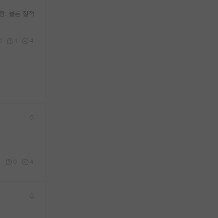
함. 물론 질적
0
1
4
0
0
4