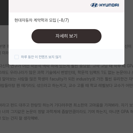
현대자동차 계약학과 모집 (~8/7)
자세히 보기
 분명 평균 이상의 지능을 갖고 우리나라에서 좋다는 학교 다니는 애들일텐데 정신이
 미래가 밝지는 않겠다는 생각이 듬.
하루 동안 이 컨텐츠 보지 않기
신의 연구가 어떤 학문적 맥락 하에 있는게 훨씬 중요함. 고작 고딩 때 학부 때 G
안그래도 우리나라가 많은 과학 기술에서 변방인데, 학문적 임팩트 1도 없는 논문이나
아보는 사람들 많은 학생이 faculty가 되든 industry로 가든 훨씬 유리한건 자
사람들이랑 뭔 얘기라도 섞으라고 하는거고, 교수 고를 때 학교 레벨보다 교수가 어
라고 펀드 대주고 한량짓 하는거 기다려주면 최소한의 고마움을 가져봐라. 자기 보
 너의 그지같은 논문이 정말 과학계에 좁쌀만큼이라도 기여 하는지, 아니면 GPA 
 있는 건지 잘 생각해봐.