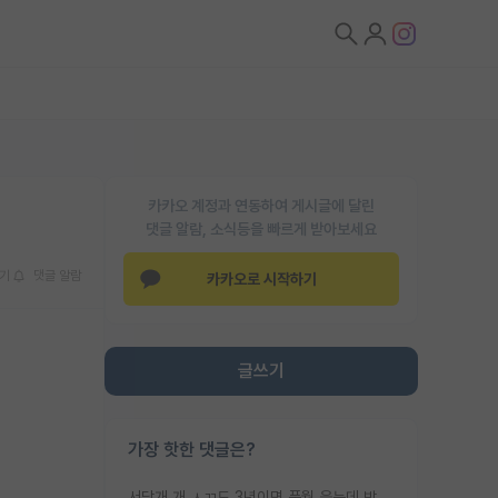
카카오 계정과 연동하여 게시글에 달린
댓글 알람, 소식등을 빠르게 받아보세요
기
댓글 알람
카카오로 시작하기
글쓰기
가장 핫한 댓글은?
서당개 개 ㅅㄲ도 3년이면 풍월 읊는데 박사 5년 이상 대리고 있으면서 물된건 교수 탓 맞는ㄱ게 거기가 서당이 아니란 소리임