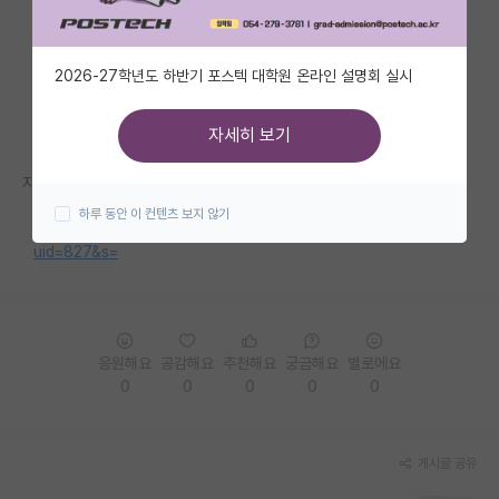
자유 게시판(아무개랩)
2026-27학년도 하반기 포스텍 대학원 온라인 설명회 실시
미국 유학 게시판
미국 대학원 합격 후기 게시판
자세히 보기
대학원생 모집 게시판
자세한 내용은 홈페이지를 참고해 주세요.
하루 동안 이 컨텐츠 보지 않기
대학원 합격 후기 게시판
https://www.kima.re.kr/5.html?Table=ins_bbs1&mode=view&
uid=827&s=
연구실(PI) 홍보 게시판
석박사 채용 정보 게시판
임용 정보 게시판
응원해요
공감해요
추천해요
궁금해요
별로에요
0
0
0
0
0
학부 인턴 게시판
취업 게시판
게시글 공유
임용 후기 게시판