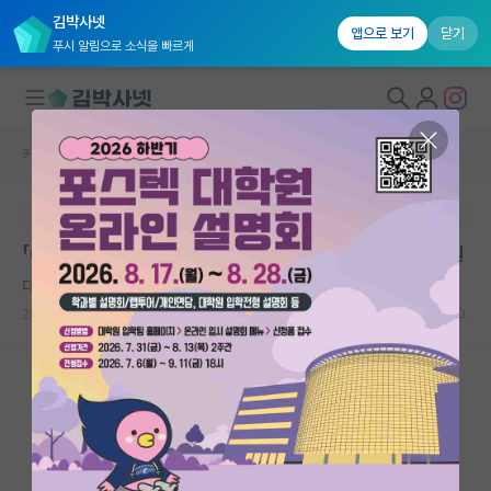
김박사넷
앱으로 보기
닫기
푸시 알림으로 소식을 빠르게
커뮤니티 홈
학술 정보 게시판
대학원생 모집
본문이 수정되지 않는 박제글입니다.
국내대학원 정보
「6·25 전쟁 학술 세미나」 개최 안내 -한국군사문제연구원
연구실&오픈랩
다정한 노엄 촘스키
커뮤니티
2026.05.29
0
250
커뮤니티 홈
전체글보기
베스트 게시판
IF 명예의전당