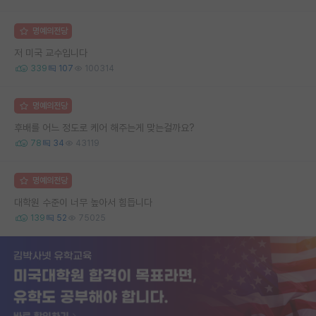
명예의전당
저 미국 교수입니다
339
107
100314
명예의전당
후배를 어느 정도로 케어 해주는게 맞는걸까요?
78
34
43119
명예의전당
대학원 수준이 너무 높아서 힘듭니다
139
52
75025