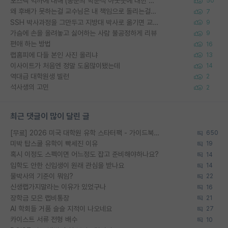
포스텍 억까에 대해 (동문의 학문적 아웃풋에 대한 반박)
50
왜 후배가 못하는걸 교수님은 내 책임으로 돌리는걸까요?
7
SSH 박사과정을 그만두고 지방대 박사로 옮기면 교수의 꿈은 끝일까요?
9
가슴에 손을 올려놓고 싫어하는 사람 불공정하게 리뷰
9
편애 하는 방법
16
랩홈피에 다들 본인 사진 올리냐
13
이사이트가 처음엔 정말 도움많이됐는데
14
역대급 대학원생 빌런
2
석사생의 고민
2
최근 댓글이 많이 달린 글
[무료] 2026 미국 대학원 유학 스타터팩 - 가이드북 & 합격자 컨택메일 템플릿
650
미박 탑스쿨 유학이 빡세진 이유
19
혹시 이정도 스펙이면 어느정도 잡고 준비해야하나요?
14
입학도 안한 신입생이 원래 관심을 받나요
14
물박사의 기준이 뭐임?
22
신생랩가지말라는 이유가 있었구나
16
장학금 모은 랩비통장
21
AI 학회들 거품 슬슬 지적이 나오네요
27
카이스트 서류 전형 배수
10