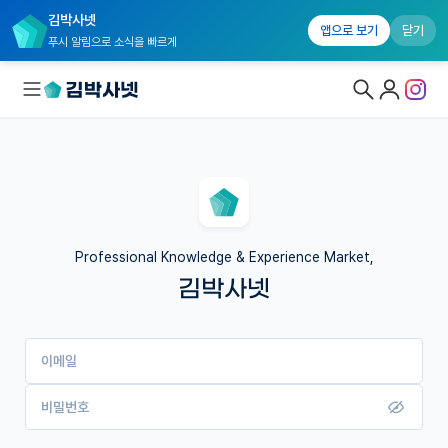
김박사넷
앱으로 보기
닫기
푸시 알림으로 소식을 빠르게
대학원생 모집
국내대학원 정보
연구실&오픈랩
Professional Knowledge & Experience Market,
김박사넷
커뮤니티
커리어
이메일
유학교육
이벤트
비밀번호
반도체 아카데미