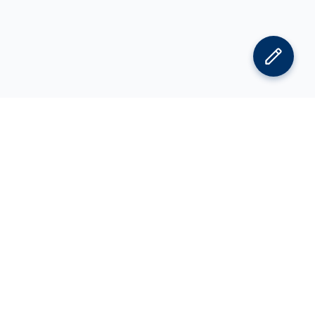
김박사넷 홈으로
김박사넷 유학교육 홈으로
PI
공지사항
광고 문의
제휴 문의