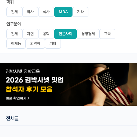
학위
미국 유학 게시판
전체
박사
석사
MBA
기타
연구분야
어드미션 포스팅
전체
자연
공학
인문사회
경영경제
교육
블로그
예체능
의약학
기타
이벤트
오픈카톡
이벤트
반도체 아카데미
재팬라운지 🌸
전체글