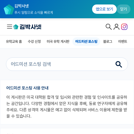
김박사넷
유학교육 홈
수강 신청
미국 유학 게시판
어드미션 포스팅
블로그
앱으로 보기
닫기
푸시 알림으로 소식을 빠르게
유학교육 홈
수강 신청
미국 유학 게시판
어드미션 포스팅
블로그
이벤트
대학원생 모집
국내대학원 정보
연구실&오픈랩
커뮤니티
어드미션 포스팅 사용 안내
이 게시판은 미국 대학원 합격 및 입시와 관련한 경험 및 인사이트를 공유하
커리어
는 공간입니다. 다양한 경험에서 얻은 지식을 후배, 동료 연구자에게 공유해
유학교육
주세요. 다른 성격의 게시물은 예고 없이 삭제되며 서비스 이용에 제한을 받
을 수 있습니다.
유학교육 홈
수강 신청