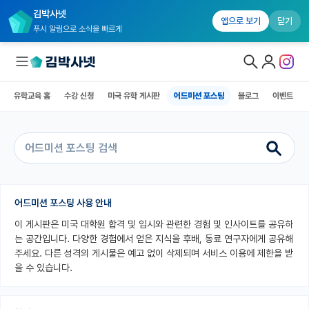
김박사넷
유학교육 홈
수강 신청
미국 유학 게시판
어드미션 포스팅
블로그
앱으로 보기
닫기
푸시 알림으로 소식을 빠르게
유학교육 홈
수강 신청
미국 유학 게시판
어드미션 포스팅
블로그
이벤트
대학원생 모집
국내대학원 정보
연구실&오픈랩
커뮤니티
어드미션 포스팅 사용 안내
이 게시판은 미국 대학원 합격 및 입시와 관련한 경험 및 인사이트를 공유하
커리어
는 공간입니다. 다양한 경험에서 얻은 지식을 후배, 동료 연구자에게 공유해
유학교육
주세요. 다른 성격의 게시물은 예고 없이 삭제되며 서비스 이용에 제한을 받
을 수 있습니다.
유학교육 홈
수강 신청