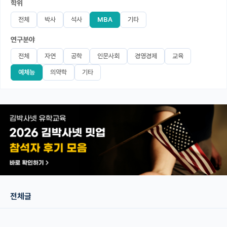
학위
미국 유학 게시판
전체
박사
석사
MBA
기타
연구분야
어드미션 포스팅
전체
자연
공학
인문사회
경영경제
교육
블로그
예체능
의약학
기타
이벤트
오픈카톡
이벤트
반도체 아카데미
재팬라운지 🌸
전체글