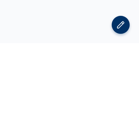
김박사넷 홈으로
김박사넷 유학교육 홈으로
PI
공지사항
광고 문의
제휴 문의