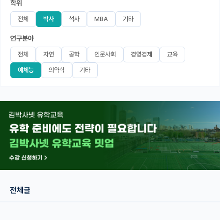
학위
미국 유학 게시판
전체
박사
석사
MBA
기타
연구분야
어드미션 포스팅
전체
자연
공학
인문사회
경영경제
교육
블로그
예체능
의약학
기타
이벤트
오픈카톡
이벤트
반도체 아카데미
재팬라운지 🌸
전체글