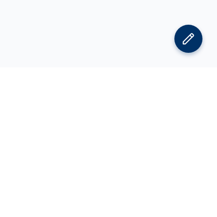
김박사넷 홈으로
김박사넷 유학교육 홈으로
PI
공지사항
광고 문의
제휴 문의