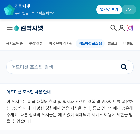
김박사넷
유학교육 홈
수강 신청
미국 유학 게시판
어드미션 포스팅
블로그
앱으로 보기
닫기
푸시 알림으로 소식을 빠르게
유학교육 홈
수강 신청
미국 유학 게시판
어드미션 포스팅
블로그
이벤트
대학원생 모집
국내대학원 정보
연구실&오픈랩
커뮤니티
어드미션 포스팅 사용 안내
이 게시판은 미국 대학원 합격 및 입시와 관련한 경험 및 인사이트를 공유하
커리어
는 공간입니다. 다양한 경험에서 얻은 지식을 후배, 동료 연구자에게 공유해
유학교육
주세요. 다른 성격의 게시물은 예고 없이 삭제되며 서비스 이용에 제한을 받
을 수 있습니다.
유학교육 홈
수강 신청