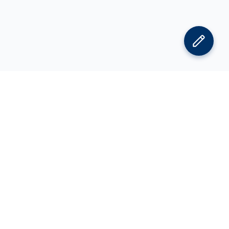
김박사넷 홈으로
김박사넷 유학교육 홈으로
PI
공지사항
광고 문의
제휴 문의