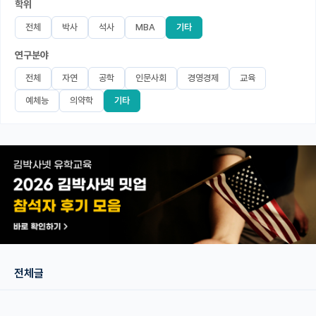
학위
미국 유학 게시판
전체
박사
석사
MBA
기타
연구분야
어드미션 포스팅
전체
자연
공학
인문사회
경영경제
교육
블로그
예체능
의약학
기타
이벤트
오픈카톡
이벤트
반도체 아카데미
재팬라운지 🌸
전체글