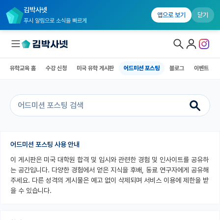
김박사넷
유학교육 홈
수강 신청
미국 유학 게시판
어드미션 포스팅
블로그
앱으로 보기
닫기
푸시 알림으로 소식을 빠르게
유학교육 홈
수강 신청
미국 유학 게시판
어드미션 포스팅
블로그
이벤트
대학원생 모집
국내대학원 정보
연구실&오픈랩
커뮤니티
어드미션 포스팅 사용 안내
이 게시판은 미국 대학원 합격 및 입시와 관련한 경험 및 인사이트를 공유하
커리어
는 공간입니다. 다양한 경험에서 얻은 지식을 후배, 동료 연구자에게 공유해
유학교육
주세요. 다른 성격의 게시물은 예고 없이 삭제되며 서비스 이용에 제한을 받
을 수 있습니다.
유학교육 홈
수강 신청