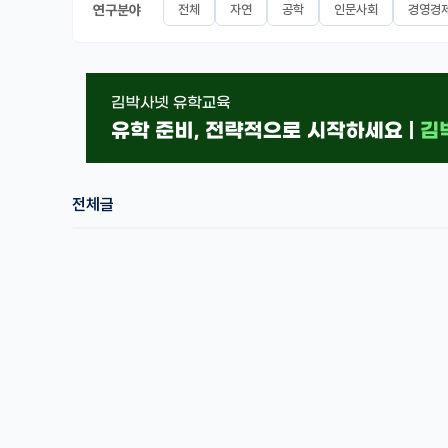
연구분야
전체
자연
공학
인문사회
경영경
전체글