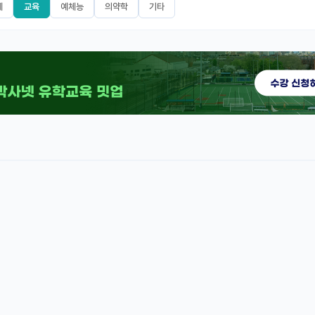
제
교육
예체능
의약학
기타