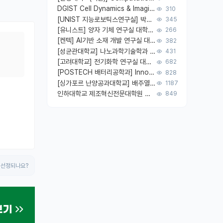
DGIST Cell Dynamics & Imaging Lab 응용물리, 광물리, 양자, 생물물리 대학원생 모집 [삼성과제, 전문연TO]
310
[UNIST 지능로보틱스연구실] 박사후연구원 (InnoCORE Fellow) 모집 공고
345
[유니스트] 양자 기체 연구실 대학원생 및 박사후연구원 모집
266
[켄텍] AI기반 소재 개발 연구실 대학원생, 연구원 모집
382
[성균관대학교] 나노과학기술학과 에너지 소재 및 소자 연구실 대학원생 모집
431
[고려대학교] 전기화학 연구실 대학원생 모집(2027 전기 입학)
682
[POSTECH 배터리공학과] Innovative Energy Materials Lab 대학원생 모집 (특성화대학원)
828
[싱가포르 난양공과대학교] 배주열 교수; 응용미세유체 랩; PhD/Postdoc/Visiting 모집
1187
인하대학교 제조혁신전문대학원 반도체패키징 석사과정 대학원생 모집
849
 선정되나요?