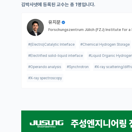
김박사넷에 등록된 교수는 총 1명입니다.
유지문
Forschungszentrum Jülich (FZJ) Institute for
#(Electro)Catalytic Interface
#Chemical Hydrogen Storage
#Electrified solid-liquid interface
#Liquid Organic Hydrogen
#Operando analysis
#Synchrotron
#X-ray scattering/diffra
#X-ray spectroscopy