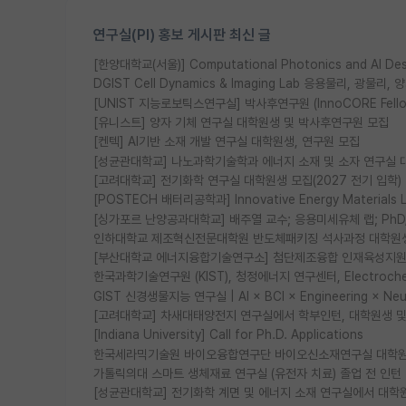
연구실(PI) 홍보 게시판 최신 글
[한양대학교(서울)] Computational Photonics and AI D
DGIST Cell Dynamics & Imaging Lab 응용물리, 광
[UNIST 지능로보틱스연구실] 박사후연구원 (InnoCORE Fell
[유니스트] 양자 기체 연구실 대학원생 및 박사후연구원 모집
[켄텍] AI기반 소재 개발 연구실 대학원생, 연구원 모집
[성균관대학교] 나노과학기술학과 에너지 소재 및 소자 연구실 
[고려대학교] 전기화학 연구실 대학원생 모집(2027 전기 입학)
[POSTECH 배터리공학과] Innovative Energy Materia
[싱가포르 난양공과대학교] 배주열 교수; 응용미세유체 랩; PhD/Po
인하대학교 제조혁신전문대학원 반도체패키징 석사과정 대학원
[부산대학교 에너지융합기술연구소] 첨단제조융합 인재육성지원 
한국과학기술연구원 (KIST), 청정에너지 연구센터, Electrochemic
GIST 신경생물지능 연구실 | AI × BCI × Engineering × N
[고려대학교] 차새대태양전지 연구실에서 학부인턴, 대학원생 및 P
[Indiana University] Call for Ph.D. Applications
한국세라믹기술원 바이오융합연구단 바이오신소재연구실 대학원
가톨릭의대 스마트 생체재료 연구실 (유전자 치료) 졸업 전 인턴
[성균관대학교] 전기화학 계면 및 에너지 소재 연구실에서 대학