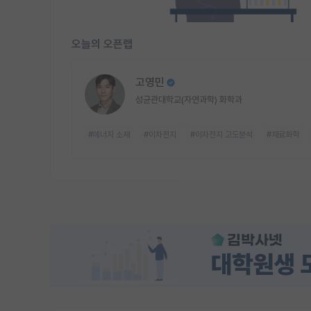
오늘의 오픈랩
고영민
성균관대학교(자연과학) 화학과
#에너지 소재
#이차전지
#이차전지 고도분석
#재료화학