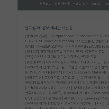
연구실(PI) 홍보 게시판 최신 글
[한양대학교(서울)] Computational Photonics and AI D
DGIST Cell Dynamics & Imaging Lab 응용물리, 광
[UNIST 지능로보틱스연구실] 박사후연구원 (InnoCORE Fell
[유니스트] 양자 기체 연구실 대학원생 및 박사후연구원 모집
[켄텍] AI기반 소재 개발 연구실 대학원생, 연구원 모집
[성균관대학교] 나노과학기술학과 에너지 소재 및 소자 연구실 
[고려대학교] 전기화학 연구실 대학원생 모집(2027 전기 입학)
[POSTECH 배터리공학과] Innovative Energy Materia
[싱가포르 난양공과대학교] 배주열 교수; 응용미세유체 랩; PhD/Po
인하대학교 제조혁신전문대학원 반도체패키징 석사과정 대학원
[부산대학교 에너지융합기술연구소] 첨단제조융합 인재육성지원 
한국과학기술연구원 (KIST), 청정에너지 연구센터, Electrochemic
GIST 신경생물지능 연구실 | AI × BCI × Engineering × N
[고려대학교] 차새대태양전지 연구실에서 학부인턴, 대학원생 및 P
[Indiana University] Call for Ph.D. Applications