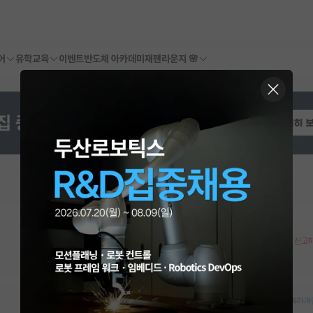
어
유학교육
이벤트
반도체 아카데미
재팬라운지 🌸
오픈랩 정보 오류 신고
대학원생, 박사후연구원, 학부생인턴 모집여부를 등록하려