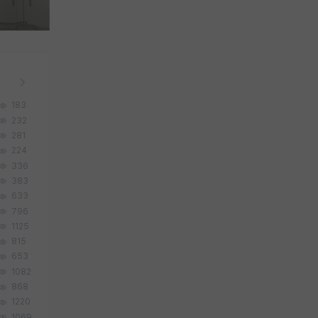
183
232
281
224
336
383
633
796
1125
815
653
1082
868
1220
1069