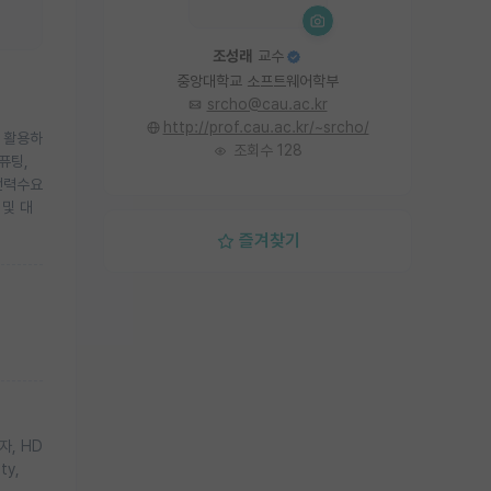
조성래
교수
중앙대학교 소프트웨어학부
srcho@cau.ac.kr
http://prof.cau.ac.kr/~srcho/
들을 활용하
조회수 128
퓨팅,
전력수요
 및 대
즐겨찾기
자, HD
ty,