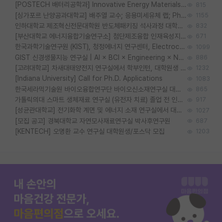
[POSTECH 배터리공학과] Innovative Energy Materials Lab 대학원생 모집 (특성화대학원)
815
[싱가포르 난양공과대학교] 배주열 교수; 응용미세유체 랩; PhD/Postdoc/Visiting 모집
1155
인하대학교 제조혁신전문대학원 반도체패키징 석사과정 대학원생 모집
832
[부산대학교 에너지융합기술연구소] 첨단제조융합 인재육성지원 박사후연구원 채용 (이진홍 교수님 연구실)
671
한국과학기술연구원 (KIST), 청정에너지 연구센터, Electrochemical Materials and Devices (Emd) Lab에서 학생을 모집합니다. (연,고대)
1099
GIST 신경생물지능 연구실 | AI × BCI × Engineering × Neuroscience 이노코어 Post-doc 모집
886
[고려대학교] 차새대태양전지 연구실에서 학부인턴, 대학원생 및 Post.Doc.을 모집합니다.
1232
[Indiana University] Call for Ph.D. Applications
1083
한국세라믹기술원 바이오융합연구단 바이오신소재연구실 대학원생/학부인턴 모집
865
가톨릭의대 스마트 생체재료 연구실 (유전자 치료) 졸업 전 인턴 및 대학원생 모집
917
[성균관대학교] 전기화학 계면 및 에너지 소재 연구실에서 대학원생을 모집합니다.
1027
[모집 공고] 경북대학교 자연모사재료연구실 박사후연구원
687
[KENTECH] 오명환 교수 연구실 대학원생/포스닥 모집
1203