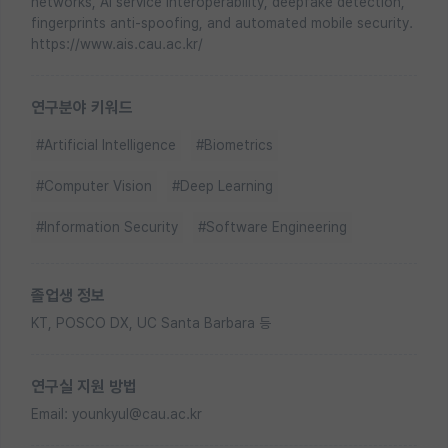
networks, AI service interoperability, deepfake detection,
fingerprints anti-spoofing, and automated mobile security.
https://www.ais.cau.ac.kr/
연구분야 키워드
#Artificial Intelligence
#Biometrics
#Computer Vision
#Deep Learning
#Information Security
#Software Engineering
졸업생 정보
KT, POSCO DX, UC Santa Barbara 등
연구실 지원 방법
Email: younkyul@cau.ac.kr