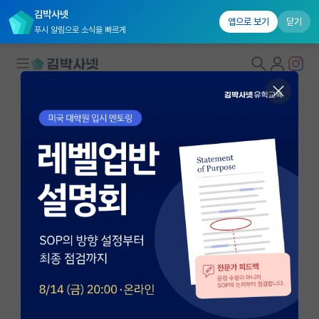
김박사넷
앱으로 보기
닫기
푸시 알림으로 소식을 빠르게
대학원생 모집
국내대학원 정보
연구실&오픈랩
연구실&오픈랩 홈
오픈랩 전체보기
L 모
교수
PI 회원 신청
고려대학교 식품공학과
커뮤니티
http://www.ectorbio.com/
커리어