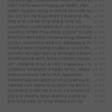
[한양대학교(서울)] Computational Photonics and AI Design Lab 대학원생 모집
225
DGIST Cell Dynamics & Imaging Lab 응용물리, 광물리, 양자, 생물물리 대학원생 모집 [삼성과제, 전문연TO]
254
[UNIST 지능로보틱스연구실] 박사후연구원 (InnoCORE Fellow) 모집 공고
302
[유니스트] 양자 기체 연구실 대학원생 및 박사후연구원 모집
239
[켄텍] AI기반 소재 개발 연구실 대학원생, 연구원 모집
351
[성균관대학교] 나노과학기술학과 에너지 소재 및 소자 연구실 대학원생 모집
401
[고려대학교] 전기화학 연구실 대학원생 모집(2027 전기 입학)
649
[POSTECH 배터리공학과] Innovative Energy Materials Lab 대학원생 모집 (특성화대학원)
806
[싱가포르 난양공과대학교] 배주열 교수; 응용미세유체 랩; PhD/Postdoc/Visiting 모집
1145
인하대학교 제조혁신전문대학원 반도체패키징 석사과정 대학원생 모집
827
[부산대학교 에너지융합기술연구소] 첨단제조융합 인재육성지원 박사후연구원 채용 (이진홍 교수님 연구실)
665
한국과학기술연구원 (KIST), 청정에너지 연구센터, Electrochemical Materials and Devices (Emd) Lab에서 학생을 모집합니다. (연,고대)
1089
GIST 신경생물지능 연구실 | AI × BCI × Engineering × Neuroscience 이노코어 Post-doc 모집
877
[고려대학교] 차새대태양전지 연구실에서 학부인턴, 대학원생 및 Post.Doc.을 모집합니다.
1225
[Indiana University] Call for Ph.D. Applications
1077
한국세라믹기술원 바이오융합연구단 바이오신소재연구실 대학원생/학부인턴 모집
860
가톨릭의대 스마트 생체재료 연구실 (유전자 치료) 졸업 전 인턴 및 대학원생 모집
913
[성균관대학교] 전기화학 계면 및 에너지 소재 연구실에서 대학원생을 모집합니다.
1025
[모집 공고] 경북대학교 자연모사재료연구실 박사후연구원
682
[KENTECH] 오명환 교수 연구실 대학원생/포스닥 모집
1198