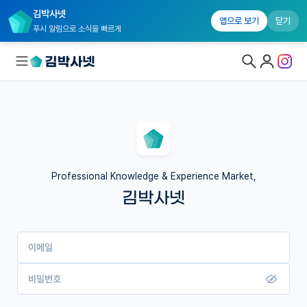
김박사넷
앱으로 보기
닫기
푸시 알림으로 소식을 빠르게
대학원생 모집
국내대학원 정보
연구실&오픈랩
Professional Knowledge & Experience Market,
김박사넷
커뮤니티
커리어
이메일
유학교육
이벤트
비밀번호
반도체 아카데미