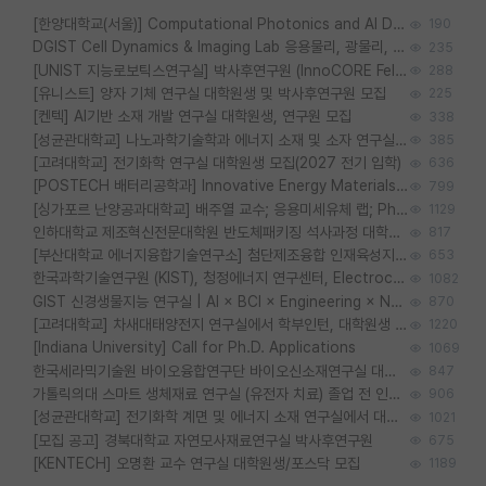
[한양대학교(서울)] Computational Photonics and AI Design Lab 대학원생 모집
190
DGIST Cell Dynamics & Imaging Lab 응용물리, 광물리, 양자, 생물물리 대학원생 모집 [삼성과제, 전문연TO]
235
[UNIST 지능로보틱스연구실] 박사후연구원 (InnoCORE Fellow) 모집 공고
288
[유니스트] 양자 기체 연구실 대학원생 및 박사후연구원 모집
225
[켄텍] AI기반 소재 개발 연구실 대학원생, 연구원 모집
338
[성균관대학교] 나노과학기술학과 에너지 소재 및 소자 연구실 대학원생 모집
385
[고려대학교] 전기화학 연구실 대학원생 모집(2027 전기 입학)
636
[POSTECH 배터리공학과] Innovative Energy Materials Lab 대학원생 모집 (특성화대학원)
799
[싱가포르 난양공과대학교] 배주열 교수; 응용미세유체 랩; PhD/Postdoc/Visiting 모집
1129
인하대학교 제조혁신전문대학원 반도체패키징 석사과정 대학원생 모집
817
[부산대학교 에너지융합기술연구소] 첨단제조융합 인재육성지원 박사후연구원 채용 (이진홍 교수님 연구실)
653
한국과학기술연구원 (KIST), 청정에너지 연구센터, Electrochemical Materials and Devices (Emd) Lab에서 학생을 모집합니다. (연,고대)
1082
GIST 신경생물지능 연구실 | AI × BCI × Engineering × Neuroscience 이노코어 Post-doc 모집
870
[고려대학교] 차새대태양전지 연구실에서 학부인턴, 대학원생 및 Post.Doc.을 모집합니다.
1220
[Indiana University] Call for Ph.D. Applications
1069
한국세라믹기술원 바이오융합연구단 바이오신소재연구실 대학원생/학부인턴 모집
847
가톨릭의대 스마트 생체재료 연구실 (유전자 치료) 졸업 전 인턴 및 대학원생 모집
906
[성균관대학교] 전기화학 계면 및 에너지 소재 연구실에서 대학원생을 모집합니다.
1021
[모집 공고] 경북대학교 자연모사재료연구실 박사후연구원
675
[KENTECH] 오명환 교수 연구실 대학원생/포스닥 모집
1189