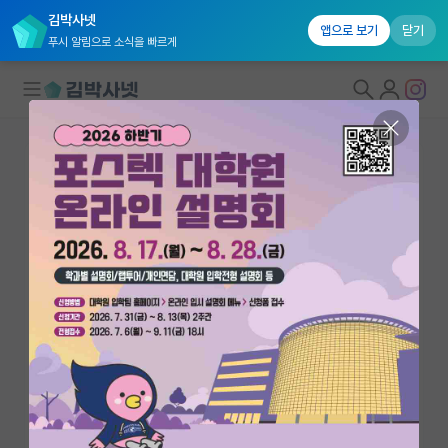
김박사넷
앱으로 보기
닫기
푸시 알림으로 소식을 빠르게
대학원생 모집
국내대학원 정보
연구실&오픈랩
연구실&오픈랩 홈
오픈랩 전체보기
정효지
교수
PI 회원 신청
서울대학교 보건학과
커뮤니티
hjjoung@snu.ac.kr
http://phnutrition.snu.ac.kr/
커리어