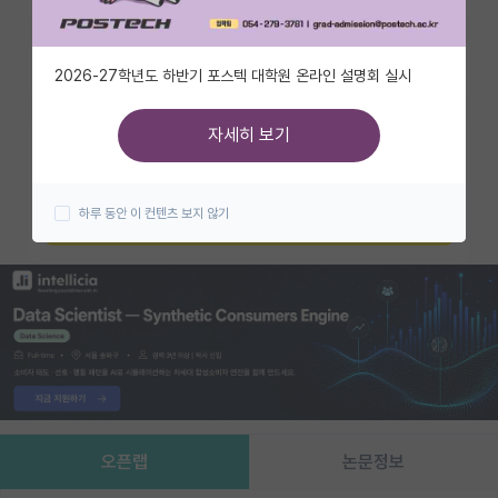
유학교육
즐겨찾기
2026-27학년도 하반기 포스텍 대학원 온라인 설명회 실시
이벤트
반도체 아카데미
자세히 보기
카카오 계정과 연동하여 김박사넷의
다양한 서비스를 이용해보세요!
재팬라운지 🌸
하루 동안 이 컨텐츠 보지 않기
카카오로 시작하기
오픈랩
논문정보