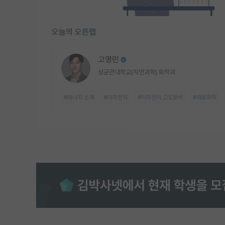
오늘의 오픈랩
고영민
성균관대학교(자연과학) 화학과
#에너지 소재
#이차전지
#이차전지 고도분석
#재료화학