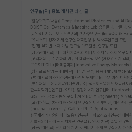
연구실(PI) 홍보 게시판 최신 글
[한양대학교(서울)] Computational Photonics and AI D
DGIST Cell Dynamics & Imaging Lab 응용물리, 광
[UNIST 지능로보틱스연구실] 박사후연구원 (InnoCORE Fell
[유니스트] 양자 기체 연구실 대학원생 및 박사후연구원 모집
[켄텍] AI기반 소재 개발 연구실 대학원생, 연구원 모집
[성균관대학교] 나노과학기술학과 에너지 소재 및 소자 연구실 
[고려대학교] 전기화학 연구실 대학원생 모집(2027 전기 입학)
[POSTECH 배터리공학과] Innovative Energy Materia
[싱가포르 난양공과대학교] 배주열 교수; 응용미세유체 랩; PhD/Po
인하대학교 제조혁신전문대학원 반도체패키징 석사과정 대학원
[부산대학교 에너지융합기술연구소] 첨단제조융합 인재육성지원 
한국과학기술연구원 (KIST), 청정에너지 연구센터, Electrochemic
GIST 신경생물지능 연구실 | AI × BCI × Engineering × N
[고려대학교] 차새대태양전지 연구실에서 학부인턴, 대학원생 및 P
[Indiana University] Call for Ph.D. Applications
한국세라믹기술원 바이오융합연구단 바이오신소재연구실 대학원
가톨릭의대 스마트 생체재료 연구실 (유전자 치료) 졸업 전 인턴
[성균관대학교] 전기화학 계면 및 에너지 소재 연구실에서 대학