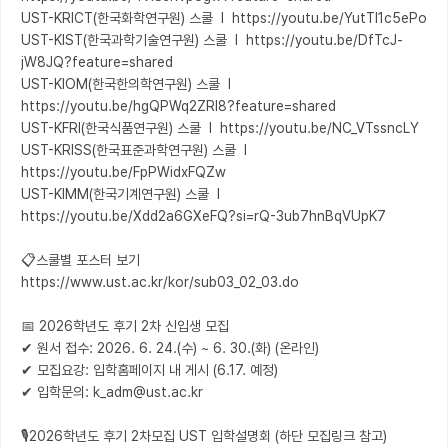
UST-KRICT(한국화학연구원) 스쿨  l  https://youtu.be/YutTl1c5ePo

UST-KIST(한국과학기술연구원) 스쿨  l  https://youtu.be/DfTcJ-
jW8JQ?feature=shared

UST-KIOM(한국한의학연구원) 스쿨  l  
https://youtu.be/hgQPWq2ZRl8?feature=shared

UST-KFRI(한국식품연구원) 스쿨  l  https://youtu.be/NC_VTssncLY

UST-KRISS(한국표준과학연구원) 스쿨  l  
https://youtu.be/FpPWidxFQZw

UST-KIMM(한국기계연구원) 스쿨  l  
https://youtu.be/Xdd2a6GXeFQ?si=rQ-3ub7hnBqVUpK7

📋스쿨별 포스터 보기

https://www.ust.ac.kr/kor/sub03_02_03.do

📅 2026학년도 후기 2차 신입생 모집

✔ 원서 접수: 2026. 6. 24.(수) ~ 6. 30.(화) (온라인) 

✔ 모집요강: 입학홈페이지 내 게시 (6.17. 예정)

✔ 입학문의: k_adm@ust.ac.kr

🎙️2026학년도 후기 2차모집 UST 입학설명회 (하단 모집링크 참고) 
