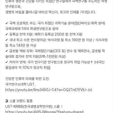
인류의 생존과 건강을 지키는 최첨단 연구실에서 국책연구를 주도하는 학생
연구원으로, 

생명의 비밀을 풀어나갈 바이오 혁신가, 최고의 인재를 기다립니다.

✔ 국책 프로젝트 주도: 국가 최첨단 과학기술 분야(첨단바이오‧화학 분야) 
국책과제에 1저자 학생연구원으로 참여

✔ 등록금 전액 지원: 매학기 등록금 250만 원 전액 지원

✔ 국내 최고 수준 연수장려금: 박사과정 월 최소 190만 원 이상 / 석사과정 
월 최소 143만 원 이상

✔ 글로벌 역량 강화: 국제첨단기술(CES 등) 연수 및 해외연수, 글로벌 학
술대회 참가비 전액 지원(5백~1천만원 이상)

✔ 커리어 연계: 국가 연구기관 연구원으로 정규직 취업 가능성↑ (내국인 
졸업생의 약 10%가 정규직 취업)

건강한 인류의 미래를 위한 도전. 

국가연구소대학 UST. 

https://youtu.be/6ns34S0J-C4?si=OQ2TnEI1fVIU-JcI

🎬 스쿨 브랜드 필름

UST-KRIBB(한국생명공학연구원) 스쿨  l  
https://youtu.be/4VlSJiWpogw?feature=shared
