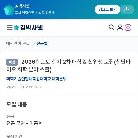
김박사넷
앱으로 보기
닫기
푸시 알림으로 소식을 빠르게
대학원생 모집
전공별
대학원생 모집
2026학년도 후기 2차 대학원 신입생 모집(첨단바
마감
대학원생 모집 홈
이오·화학 분야 스쿨)
기관별 모집 정보
과학기술연합대학원대학교 대학본부
2026.06.02
1082
연구실별 모집 정보
전공별 모집 정보
모집 내용
지역별 모집 정보
전공
전공 무관 - 이공계
국내대학원 정보
모집 기간
연구실&오픈랩