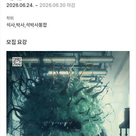
2026.06.24.
~
2026.06.30 마감
커뮤니티
학위
커리어
석사,박사,석박사통합
유학교육
모집 요강
이벤트
반도체 아카데미
재팬라운지 🌸