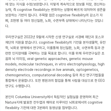
에 얻는 지식을 수정/보완합니다. 이렇게 계속적으로 정보를 저장, 갱신하는 
능력, 즉 cognitive flexibility는 변화하는 상황에 빠르게 대처하여 생존을 
보장하는 기반이 됩니다. 주목할 점은 cognitive flexibility의 감소가 자
폐, 조현병 등 여러 정신질환, 노화, 수면부족 상태에서 나타난다는 것입니
다.

우리연구실은 2022년 9월에 시작한 신생 연구실로 서경배 재단과 포스코 
재단의 지원을 받습니다. cognitive flexibility의 기전을 분자생물학, 유전
학, 뇌회로 영역에서 연구하고, 이를통해 정신질환, 노화, 수면부족 등과 관
련한 인지장애를 극복하는 것을 목표로 합니다. 이를 위해 우리연구실은 초
음파 뇌 이미징, viral-genetic approaches, genetic mouse 
models, molecular techniques, in vitro electrophysiology, high 
density electrode recordings in live animals, optogenetics, 
chemogenetics, computational decoding 등의 최신 연구기법들을 
통합해서 운용합니다. 또한 병원과의 협업을 통해 사람을 대상으로 한 EEG 
연구도 수행합니다.

본인이 Columbia University에서 독립적인 실험실을 운영하며 최근 
Nature지에 발표한 전두엽과 해마로 이루어진 뇌회로에서의 cognitive 
flexibility 기전에 대한 3분짜리 동영상을 첨부합니다. 