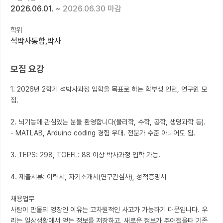
2026.06.01.
~
2026.06.30 마감
커뮤니티
학위
커리어
석박사통합,박사
유학교육
모집 요강
이벤트
1. 2026년 2학기 석박사과정 입학을 목표로 하는 학부생 인턴, 연구원 모
반도체 아카데미
집.

재팬라운지 🌸
2. 뇌기능에 관심있는 분들 환영합니다(물리학, 수학, 공학, 생명과학 등).

- MATLAB, Arduino coding 경험 우대. 전문가 수준 아니어도 됨. 

3. TEPS: 298, TOEFL: 88 이상 박사과정 입학 가능.

4. 제출서류: 이력서, 자기소개서(연구관심사), 성적증명서

채용업무

사람이 만물의 영장인 이유는 고차원적인 사고가 가능하기 때문입니다. 우
리는 일상생활에서 얻는 정보를 저장하고, 새로운 정보가 주어졌을때 기존