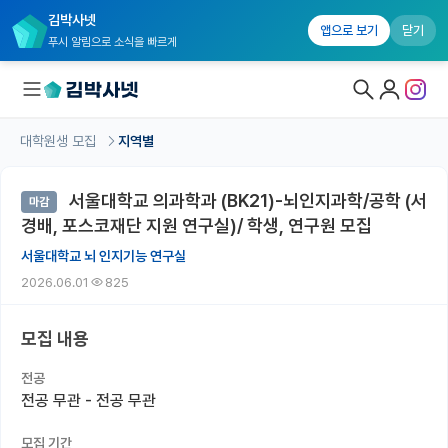
김박사넷
앱으로 보기
닫기
푸시 알림으로 소식을 빠르게
대학원생 모집
지역별
대학원생 모집
서울대학교 의과학과 (BK21)-뇌인지과학/공학 (서
마감
대학원생 모집 홈
경배, 포스코재단 지원 연구실)/ 학생, 연구원 모집
기관별 모집 정보
서울대학교 뇌 인지기능 연구실
2026.06.01
825
연구실별 모집 정보
전공별 모집 정보
모집 내용
지역별 모집 정보
전공
전공 무관 - 전공 무관
국내대학원 정보
모집 기간
연구실&오픈랩