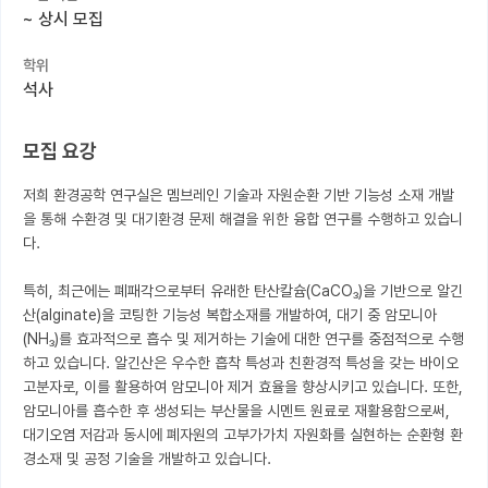
~
상시 모집
커뮤니티
학위
커리어
석사
유학교육
모집 요강
이벤트
저희 환경공학 연구실은 멤브레인 기술과 자원순환 기반 기능성 소재 개발
반도체 아카데미
을 통해 수환경 및 대기환경 문제 해결을 위한 융합 연구를 수행하고 있습니
다.

재팬라운지 🌸
특히, 최근에는 폐패각으로부터 유래한 탄산칼슘(CaCO₃)을 기반으로 알긴
산(alginate)을 코팅한 기능성 복합소재를 개발하여, 대기 중 암모니아
(NH₃)를 효과적으로 흡수 및 제거하는 기술에 대한 연구를 중점적으로 수행
하고 있습니다. 알긴산은 우수한 흡착 특성과 친환경적 특성을 갖는 바이오 
고분자로, 이를 활용하여 암모니아 제거 효율을 향상시키고 있습니다. 또한, 
암모니아를 흡수한 후 생성되는 부산물을 시멘트 원료로 재활용함으로써, 
대기오염 저감과 동시에 폐자원의 고부가가치 자원화를 실현하는 순환형 환
경소재 및 공정 기술을 개발하고 있습니다.
