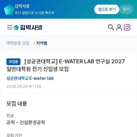
김박사넷
앱으로 보기
닫기
푸시 알림으로 소식을 빠르게
대학원생 모집
지역별
대학원생 모집
[성균관대학교] E-WATER LAB 연구실 2027
모집중
대학원생 모집 홈
일반대학원 전기 신입생 모집
기관별 모집 정보
성균관대학교 E-water lab
2026.05.20
1129
연구실별 모집 정보
전공별 모집 정보
모집 내용
지역별 모집 정보
전공
공학 - 건설환경공학
국내대학원 정보
모집 기간
연구실&오픈랩