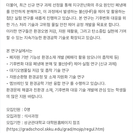
더불어, 최근 신규 연구 과제 선정을 통해 지구온난화의 주요 원인인 폐냉매
를 안전하게 분해하고, 이 과정에서 발생하는 불산(HF)을 제어 및 활용하는 
첨단 실험 연구를 새롭게 진행하고 있습니다. 본 연구는 기후변화 대응을 위
한 가스 처리 기술과 고위험 물질 안전 제어 공정 개발을 목표로 합니다.

이러한 연구들은 환경오염 저감, 자원 재활용, 그리고 탄소중립 실현에 기여
할 수 있는 지속가능한 환경공학 기술로 확장되고 있습니다.

본 연구실에서는

• 폐자원 기반 기능성 환경소재 개발 (폐패각 활용 암모니아 흡착제 등)

• 기후변화 대응 폐냉매 분해 및 불산(HF) 제어·실험 연구 (신규 과제)

• 대기오염물질 저감 및 흡착 기술 연구

• 자원순환형 환경공정 및 소재 자원화 기술 연구

• 멤브레인 및 환경공학 기반 융합 연구 를 수행하고 있습니다.

환경문제 해결과 친환경 소재, 기후변화 대응 기술 개발에 관심 있는 학생들
의 많은 지원 바랍니다.

모집인원 : 0명

모집과정 : 석사과정

모집기한 : 성균관대학교 대학원홈페이지 참조

(https://gradschool.skku.edu/grad/mojip/regul.htm)
