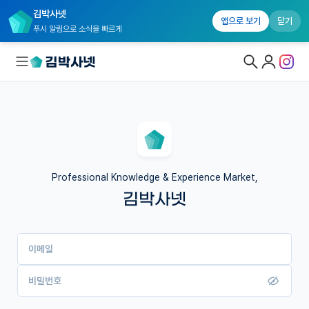
김박사넷
앱으로 보기
닫기
푸시 알림으로 소식을 빠르게
대학원생 모집
국내대학원 정보
연구실&오픈랩
Professional Knowledge & Experience Market,
김박사넷
커뮤니티
커리어
이메일
유학교육
이벤트
비밀번호
반도체 아카데미