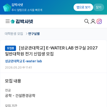
김박사넷
앱으로 보기
닫기
푸시 알림으로 소식을 빠르게
대학원생 모집
연구실별
대학원생 모집
[성균관대학교] E-WATER LAB 연구실 2027
모집중
대학원생 모집 홈
일반대학원 전기 신입생 모집
기관별 모집 정보
성균관대학교 E-water lab
2026.05.20
1141
연구실별 모집 정보
전공별 모집 정보
모집 내용
지역별 모집 정보
전공
공학 - 건설환경공학
국내대학원 정보
모집 기간
연구실&오픈랩