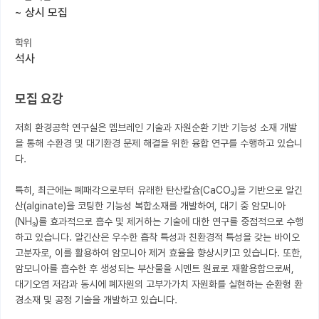
~
상시 모집
커뮤니티
학위
커리어
석사
유학교육
모집 요강
이벤트
저희 환경공학 연구실은 멤브레인 기술과 자원순환 기반 기능성 소재 개발
반도체 아카데미
을 통해 수환경 및 대기환경 문제 해결을 위한 융합 연구를 수행하고 있습니
다.

재팬라운지 🌸
특히, 최근에는 폐패각으로부터 유래한 탄산칼슘(CaCO₃)을 기반으로 알긴
산(alginate)을 코팅한 기능성 복합소재를 개발하여, 대기 중 암모니아
(NH₃)를 효과적으로 흡수 및 제거하는 기술에 대한 연구를 중점적으로 수행
하고 있습니다. 알긴산은 우수한 흡착 특성과 친환경적 특성을 갖는 바이오 
고분자로, 이를 활용하여 암모니아 제거 효율을 향상시키고 있습니다. 또한, 
암모니아를 흡수한 후 생성되는 부산물을 시멘트 원료로 재활용함으로써, 
대기오염 저감과 동시에 폐자원의 고부가가치 자원화를 실현하는 순환형 환
경소재 및 공정 기술을 개발하고 있습니다.
