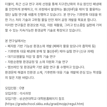
더불어, 최근 신규 연구 과제 선정을 통해 지구온난화의 주요 원인인 폐냉매
를 안전하게 분해하고, 이 과정에서 발생하는 불산(HF)을 제어 및 활용하는 
첨단 실험 연구를 새롭게 진행하고 있습니다. 본 연구는 기후변화 대응을 위
한 가스 처리 기술과 고위험 물질 안전 제어 공정 개발을 목표로 합니다.

이러한 연구들은 환경오염 저감, 자원 재활용, 그리고 탄소중립 실현에 기여
할 수 있는 지속가능한 환경공학 기술로 확장되고 있습니다.

본 연구실에서는

• 폐자원 기반 기능성 환경소재 개발 (폐패각 활용 암모니아 흡착제 등)

• 기후변화 대응 폐냉매 분해 및 불산(HF) 제어·실험 연구 (신규 과제)

• 대기오염물질 저감 및 흡착 기술 연구

• 자원순환형 환경공정 및 소재 자원화 기술 연구

• 멤브레인 및 환경공학 기반 융합 연구 를 수행하고 있습니다.

환경문제 해결과 친환경 소재, 기후변화 대응 기술 개발에 관심 있는 학생들
의 많은 지원 바랍니다.

모집인원 : 0명

모집과정 : 석사과정

모집기한 : 성균관대학교 대학원홈페이지 참조

(https://gradschool.skku.edu/grad/mojip/regul.htm)
