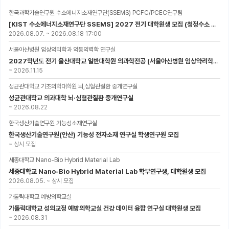
한국과학기술연구원 수소에너지소재연구단(SSEMS) PCFC/PCEC연구팀
[KIST 수소에너지소재연구단 SSEMS] 2027 전기 대학원생 모집 (청정수소 생산/활용을 위한 프로톤 세라믹 전지)
2026.08.07.
~
2026.08.18 17:00
서울아산병원 임상약리학과 약동약력학 연구실
2027학년도 전기 울산대학교 일반대학원 의과학전공 (서울아산병원 임상약리학과 약동약력학 연구실) 대학원생 모집공고
~
2026.11.15
성균관대학교 기초의학대학원 뇌,심혈관질환 중개연구실
성균관대학교 의과대학 뇌·심혈관질환 중개연구실
~
2026.08.22
한국생산기술연구원 기능성소재연구실
한국생산기술연구원(안산) 기능성 전자소재 연구실 학생연구원 모집
~
상시 모집
세종대학교 Nano-Bio Hybrid Material Lab
세종대학교 Nano-Bio Hybrid Material Lab 학부연구생, 대학원생 모집
2026.08.05.
~
상시 모집
가톨릭대학교 예방의학교실
가톨릭대학교 성의교정 예방의학교실 건강 데이터 융합 연구실 대학원생 모집
~
2026.08.31