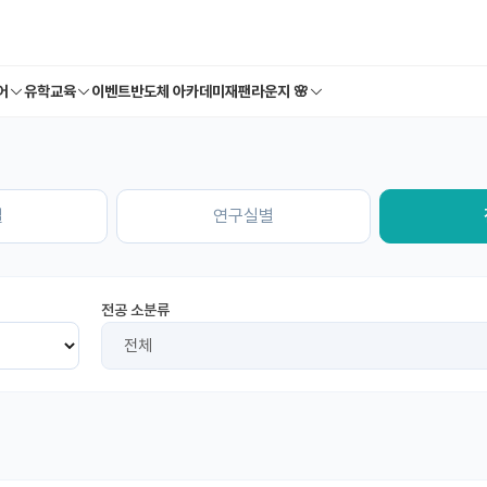
어
유학교육
이벤트
반도체 아카데미
재팬라운지 🌸
별
연구실별
전공 소분류