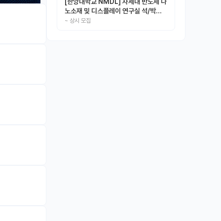
[한양대학교 NMDL] 차세대 반도체 나
노소재 및 디스플레이 연구실 석/박사/
인턴 모집
~
상시 모집