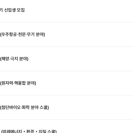
학기 신입생 모집
(우주항공·천문·무기 분야)
(해양·극지 분야)
(원자력·핵융합 분야)
(첨단바이오·화학 분야 스쿨)
집 (미래에너지‧환경‧지질 스쿨)