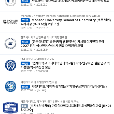
서울과학기술대학교 에너지소자제조공정연구실 대학원생 모집
모집중
2026.07.13.
~
2026.09.01
Monash University Monash Nanoscale Electrochemistry Group
Monash University School of Chemistry (호주 멜번)
모집중
박사과정 (3-3.5년) 2명 모집
2026.07.13.
~
2026.12.31
한국에너지기술연구원 에너지저장연구단
[한국에너지기술연구원] (대전본원) 차세대 이차전지 분야
모집중
2027 전기 석사/박사/석박사 통합 대학원생 모집
2026.07.13.
~
2026.08.14
연세대학교 각막이상증연구실
[연세대학교 의과대학 안과학교술] 각막·안구표면 질환 연구 석
모집중
박통합/박사과정생 모집
2026.07.10.
~
2026.10.31
가천대학교 중개임상약학연구실
가천대학교 약학과 중개임상약학연구실(빅데이터/머신러닝)
모집중
2026.07.09.
~
상시 모집
가톨릭대학교 의과대학 줄기&면역 세포치료 연구실
(박사&석박통합) 가톨릭대학교 의과대학 의생명과학교실 [BK21
마감
참여교수]
2026.07.08.
~
2026.07.31 마감