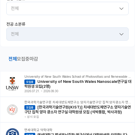
전체
커뮤니티
커리어
전공 소분류
전체
유학교육
이벤트
전체
모집중
마감
반도체 아카데미
재팬라운지 🌸
University of New South Wales School of Photovoltaic and Renewable Energy Engineering
University of New South Wales Nanoscale연구실 대
모집중
학원생 모집(2명)
2026.07.21.
~
2026.09.30
한국과학기술연구원 차세대반도체연구소 양자기술연구단 집적 양자광소자 연구실
[한국과학기술연구원(KIST)] 차세대반도체연구소 양자기술연
모집중
구단 집적 양자 광소자 연구실 대학원생 모집 (석박통합, 박사과정)
~
상시 모집
연세대학교 약학대학
연세대학교 별세포뇌질환 연구실에서 대학원생을 모집합니다.