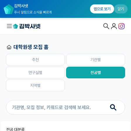
김박사넷
홈
추천
기관별
연구실별
전공별
지역별
앱으로 보기
닫기
푸시 알림으로 소식을 빠르게
대학원생 모집 홈
대학원생 모집
추천
기관별
대학원생 모집 홈
기관별 모집 정보
연구실별
전공별
연구실별 모집 정보
지역별
전공별 모집 정보
지역별 모집 정보
국내대학원 정보
전공 대분류
연구실&오픈랩