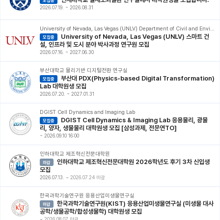
모집중
2026.07.19.
~
2026.08.31
University of Nevada, Las Vegas (UNLV) Department of Civil and Environmental Engineering and Construction
University of Nevada, Las Vegas (UNLV) 스마트 건
모집중
설, 인프라 및 도시 분야 박사과정 연구원 모집
2026.07.16.
~
2027.06.30
부산대학교 물리기반 디지털전환 연구실
부산대 PDX(Physics-based Digital Transformation)
모집중
Lab 대학원생 모집
2026.07.20.
~
2027.01.31
DGIST Cell Dynamics and Imaging Lab
DGIST Cell Dynamics & Imaging Lab 응용물리, 광물
모집중
리, 양자, 생물물리 대학원생 모집 [삼성과제, 전문연TO]
~
2026.09.10 16:00
인하대학교 제조혁신전문대학원
인하대학교 제조혁신전문대학원 2026학년도 후기 3차 신입생
마감
모집
2026.07.13.
~
2026.07.24 마감
한국과학기술연구원 응용산업미생물연구실
한국과학기술연구원(KIST) 응용산업미생물연구실 (미생물 대사
마감
공학/생물공학/합성생물학) 대학원생 모집
~
2026.08.07 마감