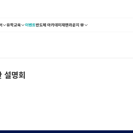
어
유학교육
이벤트
반도체 아카데미
재팬라운지 🌸
반 설명회