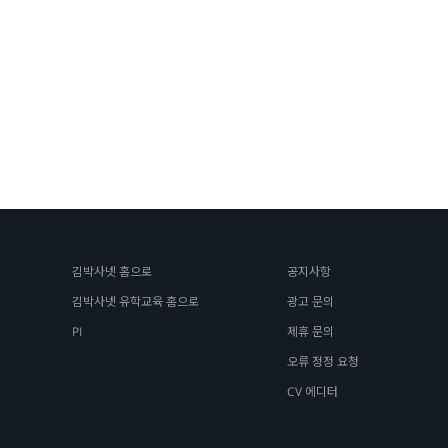
김박사넷 홈으로
공지사항
김박사넷 유학교육 홈으로
광고 문의
PI
제휴 문의
오류 정정 요청
CV 에디터