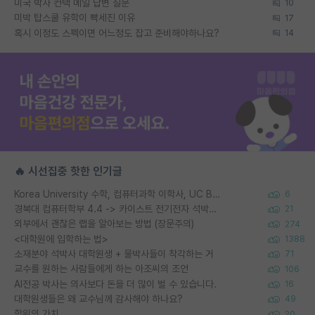
미국 박사 컨택 메일 답변 질문
10
미박 탑스쿨 유학이 빡세진 이유
17
혹시 이정도 스펙이면 어느정도 잡고 준비해야하나요?
14
🔥 시선집중 핫한 인기글
Korea University 수학, 컴퓨터과학 이학사, UC Berkeley 산업공학 대학원 공학박사가 되는 것은 쉽지 않겠죠?
6
경북대 컴퓨터학부 4.4 -> 카이스트 전기전자 석박사통합과정 합격
21
외부에서 괜찮은 랩을 알아보는 방법 (장문주의)
274
<대학원에 입학하는 법>
1388
소재분야 석박사 대학원생 + 물박사들이 착각하는 거
71
교수를 원하는 사람들에게 하는 아조씨의 조언
106
AI전공 박사는 의사보다 돈을 더 많이 벌 수 있습니다.
16
대학원생들은 왜 교수님께 감사해야 하나요?
49
학위의 가치
20