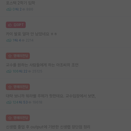
포스텍 2학기 입학
0
2
886
김GPT
카이 발표 얼마 안 남았네요 ㅎㅎ
1
4
2214
명예의전당
교수를 원하는 사람들에게 하는 아조씨의 조언
106
22
25125
명예의전당
대략 보니까 워라밸 주제가 핫한데요. 교수입장에서 보면,
124
53
19618
명예의전당
신생랩 졸업 후 output에 기반한 신생랩 장단점 정리