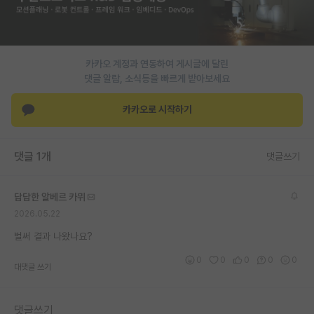
PI 전용 게시판
인문사회 계열 게시판
카카오 계정과 연동하여 게시글에 달린
특수/전문대학원 게시판
댓글 알람, 소식등을 빠르게 받아보세요
반도체/AI 게시판
카카오로 시작하기
장학금/장학생 게시판
댓글 1개
댓글쓰기
학술 정보 게시판
홍보 게시판
답답한 알베르 카뮈
2026.05.22
커리어
벌써 결과 나왔나요?
유학교육
0
0
0
0
0
대댓글 쓰기
이벤트
반도체 아카데미
댓글쓰기