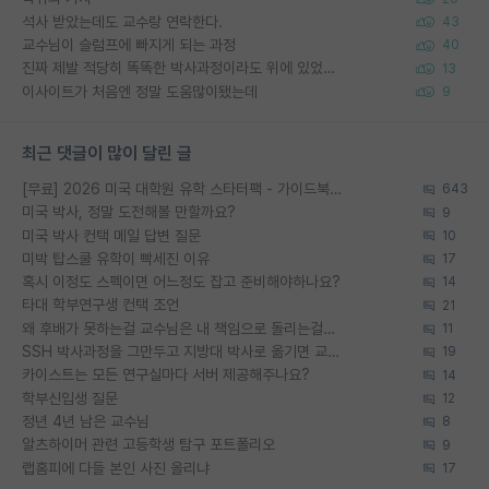
석사 받았는데도 교수랑 연락한다.
43
교수님이 슬럼프에 빠지게 되는 과정
40
진짜 제발 적당히 똑똑한 박사과정이라도 위에 있었으면..
13
이사이트가 처음엔 정말 도움많이됐는데
9
최근 댓글이 많이 달린 글
[무료] 2026 미국 대학원 유학 스타터팩 - 가이드북 & 합격자 컨택메일 템플릿
643
미국 박사, 정말 도전해볼 만할까요?
9
미국 박사 컨택 메일 답변 질문
10
미박 탑스쿨 유학이 빡세진 이유
17
혹시 이정도 스펙이면 어느정도 잡고 준비해야하나요?
14
타대 학부연구생 컨택 조언
21
왜 후배가 못하는걸 교수님은 내 책임으로 돌리는걸까요?
11
SSH 박사과정을 그만두고 지방대 박사로 옮기면 교수의 꿈은 끝일까요?
19
카이스트는 모든 연구실마다 서버 제공해주나요?
14
학부신입생 질문
12
정년 4년 남은 교수님
8
알츠하이머 관련 고등학생 탐구 포트폴리오
9
랩홈피에 다들 본인 사진 올리냐
17