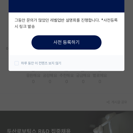
자유 게시판(아무개랩)
그동안 문의가 많았던 레벨업반 설명회를 진행합니다. *사전등록
미국 유학 게시판
시 링크 발송
미국 대학원 합격 후기 게시판
사전 등록하기
대학원생 모집 게시판
아시는분 계신가요 ㅎㅎ
대학원 합격 후기 게시판
하루 동안 이 컨텐츠 보지 않기
연구실(PI) 홍보 게시판
응원해요
공감해요
추천해요
궁금해요
별로에요
0
0
0
0
0
석박사 채용 정보 게시판
임용 정보 게시판
게시글 공유
학부 인턴 게시판
취업 게시판
임용 후기 게시판