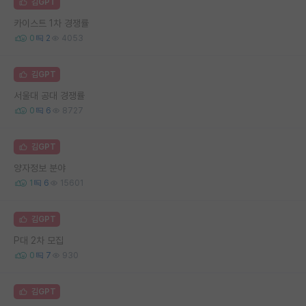
김GPT
카이스트 1차 경쟁률
0
2
4053
김GPT
서울대 공대 경쟁률
0
6
8727
김GPT
양자정보 분야
1
6
15601
김GPT
P대 2차 모집
0
7
930
김GPT