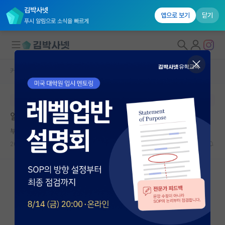
김박사넷
앱으로 보기
닫기
푸시 알림으로 소식을 빠르게
커뮤니티 홈
미국 유학 게시판
대학원생 모집
본문이 수정되지 않는 박제글입니다.
국내대학원 정보
일주재단 2차 이후 경쟁률 어느정도인가요??
연구실&오픈랩
부지런한 아르키메데스
커뮤니티
2026.05.22
1
772
커뮤니티 홈
전체글보기
베스트 게시판
IF 명예의전당