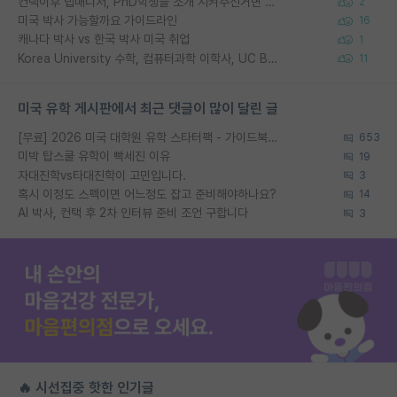
컨택이후 랩매니저, PhD학생들 소개 시켜주신거면 거의 컨펌에 가깝나요?
2
미국 박사 가능할까요 가이드라인
16
캐나다 박사 vs 한국 박사 미국 취업
1
Korea University 수학, 컴퓨터과학 이학사, UC Berkeley 산업공학 대학원 공학박사가 되는 것은 쉽지 않겠죠?
11
미국 유학 게시판에서 최근 댓글이 많이 달린 글
[무료] 2026 미국 대학원 유학 스타터팩 - 가이드북 & 합격자 컨택메일 템플릿
653
미박 탑스쿨 유학이 빡세진 이유
19
자대진학vs타대진학이 고민입니다.
3
혹시 이정도 스펙이면 어느정도 잡고 준비해야하나요?
14
AI 박사, 컨택 후 2차 인터뷰 준비 조언 구합니다
3
🔥 시선집중 핫한 인기글