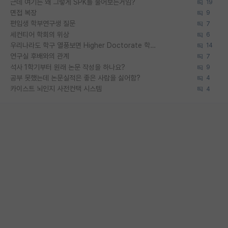
근데 여기는 왜 그렇게 SPK를 물어보는거임?
19
면접 복장
9
편입생 학부연구생 질문
7
세컨티어 학회의 위상
6
우리나라도 학구 열풍보면 Higher Doctorate 학위가 필요하다고 봅니다.
14
연구실 후배와의 관계
7
석사 1학기부터 원래 논문 작성을 하나요?
9
공부 못했는데 논문실적은 좋은 사람을 싫어함?
4
카이스트 뇌인지 사전컨택 시스템
4