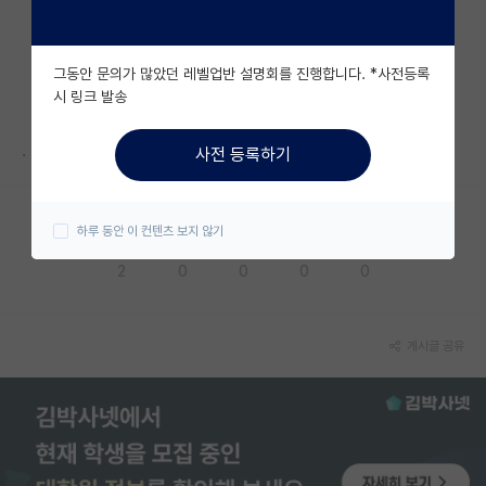
자유 게시판(아무개랩)
그동안 문의가 많았던 레벨업반 설명회를 진행합니다. *사전등록
미국 유학 게시판
시 링크 발송
미국 대학원 합격 후기 게시판
.
사전 등록하기
대학원생 모집 게시판
대학원 합격 후기 게시판
하루 동안 이 컨텐츠 보지 않기
응원해요
공감해요
추천해요
궁금해요
별로에요
연구실(PI) 홍보 게시판
2
0
0
0
0
석박사 채용 정보 게시판
임용 정보 게시판
게시글 공유
학부 인턴 게시판
취업 게시판
임용 후기 게시판