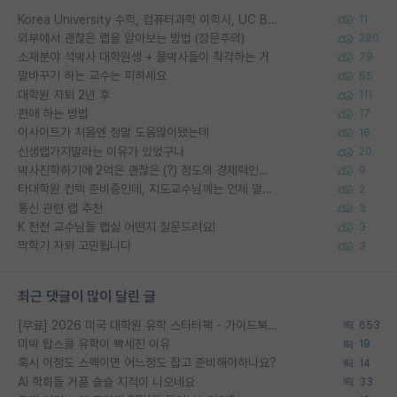
Korea University 수학, 컴퓨터과학 이학사, UC Berkeley 산업공학 대학원 공학박사가 되는 것은 쉽지 않겠죠?
11
외부에서 괜찮은 랩을 알아보는 방법 (장문주의)
280
소재분야 석박사 대학원생 + 물박사들이 착각하는 거
79
말바꾸기 하는 교수는 피하세요
55
대학원 자퇴 2년 후
111
편애 하는 방법
17
이사이트가 처음엔 정말 도움많이됐는데
16
신생랩가지말라는 이유가 있었구나
20
박사진학하기에 2억은 괜찮은 (?) 정도의 경제력인가요
9
타대학원 컨텍 준비중인데, 지도교수님께는 언제 말씀드려야 할까요?
2
통신 관련 랩 추천
3
K 전전 교수님들 랩실 어떤지 질문드려요!
3
막학기 자퇴 고민됩니다
3
최근 댓글이 많이 달린 글
[무료] 2026 미국 대학원 유학 스타터팩 - 가이드북 & 합격자 컨택메일 템플릿
653
미박 탑스쿨 유학이 빡세진 이유
19
혹시 이정도 스펙이면 어느정도 잡고 준비해야하나요?
14
AI 학회들 거품 슬슬 지적이 나오네요
33