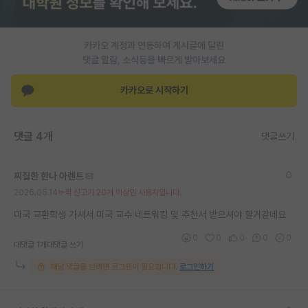
PI 전용 게시판
카카오 계정과 연동하여 게시글에 달린
인문사회 계열 게시판
댓글 알람, 소식등을 빠르게 받아보세요
특수/전문대학원 게시판
카카오로 시작하기
반도체/AI 게시판
장학금/장학생 게시판
댓글 4개
댓글쓰기
학술 정보 게시판
찌질한 한나 아렌트
홍보 게시판
2026.05.14
누적 신고가 20개 이상인 사용자입니다.
커리어
미국 교환학생 가셔서 미국 교수 네트워킹 및 추천서 받으셔야 할거같네요
0
0
0
0
0
유학교육
대댓글 1개
대댓글 쓰기
해당 댓글을 보려면 로그인이 필요합니다.
로그인하기
이벤트
반도체 아카데미