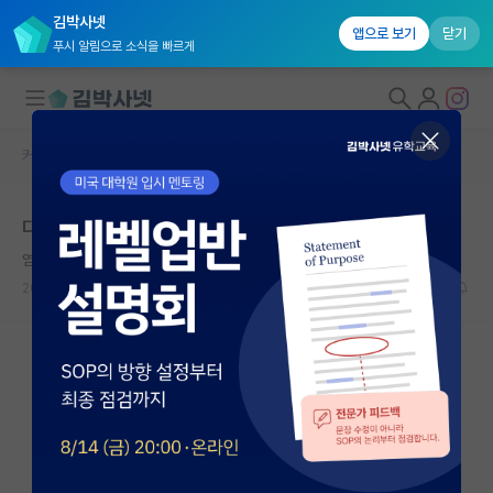
김박사넷
앱으로 보기
닫기
푸시 알림으로 소식을 빠르게
커뮤니티 홈
미국 유학 게시판
대학원생 모집
다미박 관련해서 조언 구합니다.
국내대학원 정보
염세적인 장자크 루소
연구실&오픈랩
2026.05.14
4
1935
커뮤니티
커뮤니티 홈
전체글보기
베스트 게시판
IF 명예의전당