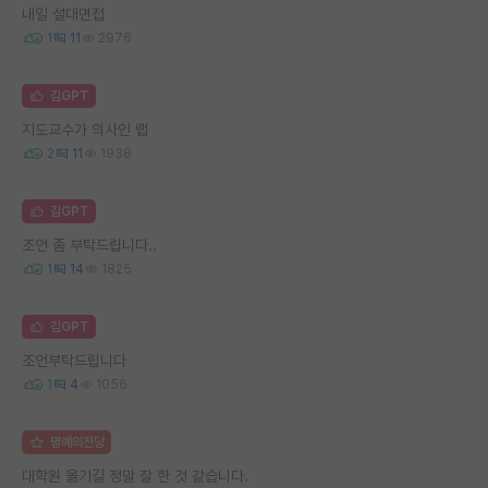
내일 설대면접
1
11
2976
김GPT
지도교수가 의사인 랩
2
11
1938
김GPT
조언 좀 부탁드립니다..
1
14
1825
김GPT
조언부탁드립니다
1
4
1056
명예의전당
대학원 옮기길 정말 잘 한 것 같습니다.