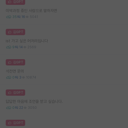
김GPT
미박과정 중인 사람으로 말하자면
35
16
5041
김GPT
ist 가고 싶은 머저리입니다
9
14
2569
김GPT
석전연 문의
0
3
10874
김GPT
답답한 마음에 조언을 받고 싶습니다.
0
22
3050
김GPT