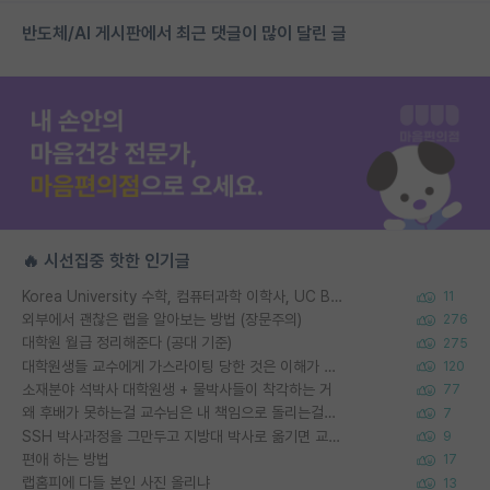
반도체/AI 게시판에서 최근 댓글이 많이 달린 글
🔥 시선집중 핫한 인기글
Korea University 수학, 컴퓨터과학 이학사, UC Berkeley 산업공학 대학원 공학박사가 되는 것은 쉽지 않겠죠?
11
외부에서 괜찮은 랩을 알아보는 방법 (장문주의)
276
대학원 월급 정리해준다 (공대 기준)
275
대학원생들 교수에게 가스라이팅 당한 것은 이해가 갑니다. 안타깝네요.
120
소재분야 석박사 대학원생 + 물박사들이 착각하는 거
77
왜 후배가 못하는걸 교수님은 내 책임으로 돌리는걸까요?
7
SSH 박사과정을 그만두고 지방대 박사로 옮기면 교수의 꿈은 끝일까요?
9
편애 하는 방법
17
랩홈피에 다들 본인 사진 올리냐
13