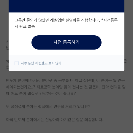
자유 게시판(아무개랩)
그동안 문의가 많았던 레벨업반 설명회를 진행합니다. *사전등록
미국 유학 게시판
시 링크 발송
미국 대학원 합격 후기 게시판
지금 R&D 예산 삭감 문제로 게시판이 시끄러운 와중에 다른 질문 하나 좀
사전 등록하기
대학원생 모집 게시판
남기겠습니다..!
대학원 합격 후기 게시판
spk 화공 분야 5학기생입니다. 지금까지 다른 분야에 관심을 가지다가 최근
하루 동안 이 컨텐츠 보지 않기
들어 반도체 분야에 눈이 좀 떠지고 있어서 질문 드립니다!
연구실(PI) 홍보 게시판
반도체 분야에 패키징 분야로 좀 공부를 더 하고 싶은데, 이 분야는 뭘 연구
석박사 채용 정보 게시판
해야되는건가요..? 재료공학 분야랑 많이 겹치는 것 같은데, 만약 컨택을 할
때 어느 분야 랩실로 컨택하는 것이 좋나요?
임용 정보 게시판
학부 인턴 게시판
또 공정설계 분야는 랩실에서 연구할 거리가 있나요?
취업 게시판
아직 반도체 분야에서는 신생아라 애기같은 질문 죄송합니다..
임용 후기 게시판