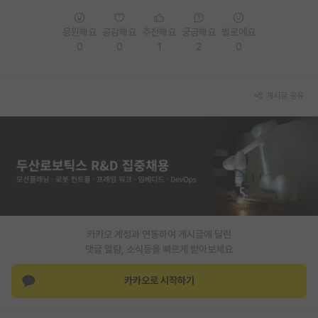
PI 전용 게시판
응원해요
공감해요
추천해요
궁금해요
별로에요
0
0
1
2
0
인문사회 계열 게시판
특수/전문대학원 게시판
게시글 공유
반도체/AI 게시판
장학금/장학생 게시판
학술 정보 게시판
홍보 게시판
커리어
카카오 계정과 연동하여 게시글에 달린
유학교육
댓글 알람, 소식등을 빠르게 받아보세요
이벤트
카카오로 시작하기
반도체 아카데미