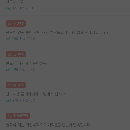
반도체 분야
1
3
7161
김GPT
반도체 연구 분야 선택 조언 부탁드립니다 (제발요 선배님들 ㅠㅠ)
0
5
2349
김GPT
반도체 석사취업 분야질문!
6
4
2549
김GPT
반도체랩 들어가기가 이렇게 빡센가요
2
7
2700
명예의전당
솔직히 저는 취업목적으로 대학원왔었는데 만족합니다