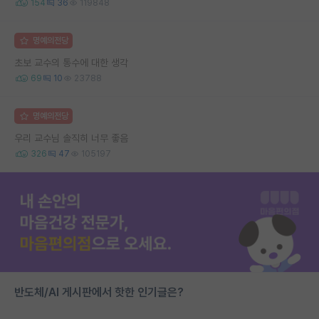
154
36
119848
명예의전당
초보 교수의 통수에 대한 생각
69
10
23788
명예의전당
우리 교수님 솔직히 너무 좋음
326
47
105197
반도체/AI 게시판에서 핫한 인기글은?