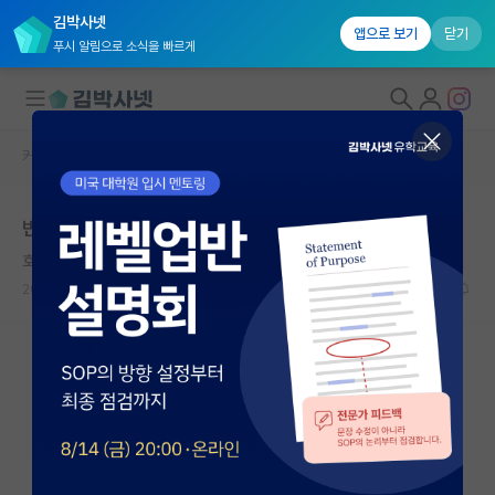
김박사넷
앱으로 보기
닫기
푸시 알림으로 소식을 빠르게
커뮤니티 홈
반도체/AI 게시판
대학원생 모집
반도체 질문
국내대학원 정보
호탕한 블레즈 파스칼
연구실&오픈랩
2023.08.14
0
1655
커뮤니티
커뮤니티 홈
전체글보기
베스트 게시판
IF 명예의전당