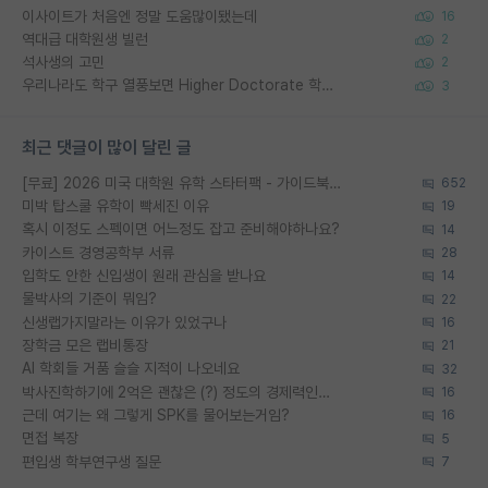
이사이트가 처음엔 정말 도움많이됐는데
16
역대급 대학원생 빌런
2
석사생의 고민
2
우리나라도 학구 열풍보면 Higher Doctorate 학위가 필요하다고 봅니다.
3
최근 댓글이 많이 달린 글
[무료] 2026 미국 대학원 유학 스타터팩 - 가이드북 & 합격자 컨택메일 템플릿
652
미박 탑스쿨 유학이 빡세진 이유
19
혹시 이정도 스펙이면 어느정도 잡고 준비해야하나요?
14
카이스트 경영공학부 서류
28
입학도 안한 신입생이 원래 관심을 받나요
14
물박사의 기준이 뭐임?
22
신생랩가지말라는 이유가 있었구나
16
장학금 모은 랩비통장
21
AI 학회들 거품 슬슬 지적이 나오네요
32
박사진학하기에 2억은 괜찮은 (?) 정도의 경제력인가요
16
근데 여기는 왜 그렇게 SPK를 물어보는거임?
16
면접 복장
5
편입생 학부연구생 질문
7