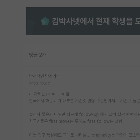
댓글 2개
낙천적인 박경리
*
2023.07.07
ai 자체는 promising함
한국에서 하는 ai가 대부분 기존것 변형 수준인거지... 기존 것들
솔직히 좋은거 나오면 빠르게 follow-up 해서 살짝 살짝 변형
한국인들은 first move는 못해도 fast follow는 잘함
이는 연구 특성에도 그대로 나타남... originality는 약한데 포