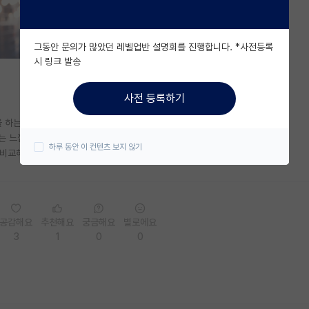
그동안 문의가 많았던 레벨업반 설명회를 진행합니다. *사전등록
시 링크 발송
사전 등록하기
을 하는게 아니고 대부분 응용도 아니고 약간 변형하는 정도임
는 느낌은 아님. 렙 와서도 그냥 일하는 느낌이고
하루 동안 이 컨텐츠 보지 않기
 비교해도 안밀리니깐 충분히 추천함
공감해요
추천해요
궁금해요
별로에요
3
1
0
0