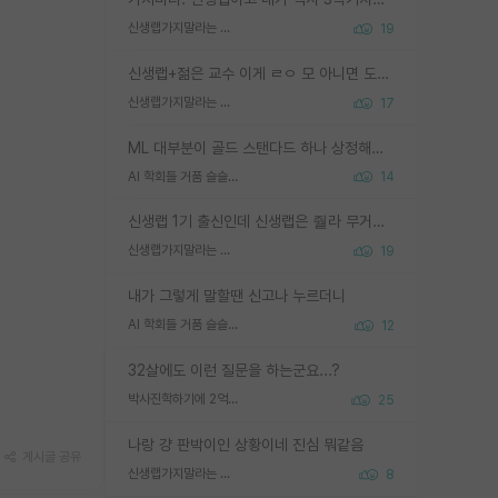
신생랩가지말라는 이유가 있었구나
19
신생랩+젊은 교수 이게 ㄹㅇ 모 아니면 도인듯.
신생랩가지말라는 이유가 있었구나
17
ML 대부분이 골드 스탠다드 하나 상정해놓고 (벤치마크 데이터셋이 여러 개면 여러 개 상정) 그거 얼마나 잘 맞추나 싸움임 가끔 번뜩이는 설계 철학을 보여주는 논문들도 있지만 대부분 그거 성적 얼마나 더 올리느라에 혈안이 되어 있는 측면이 잇음
AI 학회들 거품 슬슬 지적이 나오네요
14
신생랩 1기 출신인데 신생랩은 줠라 무거운 바벨 같은거임. 들면 대박인데 못들면 깔려 죽음. 아무도 알려주지 않는 환경에서 자생해야하지만, 일단 살아남았다면 그 어떤 사람보다 악착같고 생존력 높은 사람으로 거듭날 수 있음
신생랩가지말라는 이유가 있었구나
19
내가 그렇게 말할땐 신고나 누르더니
AI 학회들 거품 슬슬 지적이 나오네요
12
32살에도 이런 질문을 하는군요...?
박사진학하기에 2억은 괜찮은 (?) 정도의 경제력인가요
25
나랑 걍 판박이인 상황이네 진심 뭐같음
게시글 공유
신생랩가지말라는 이유가 있었구나
8