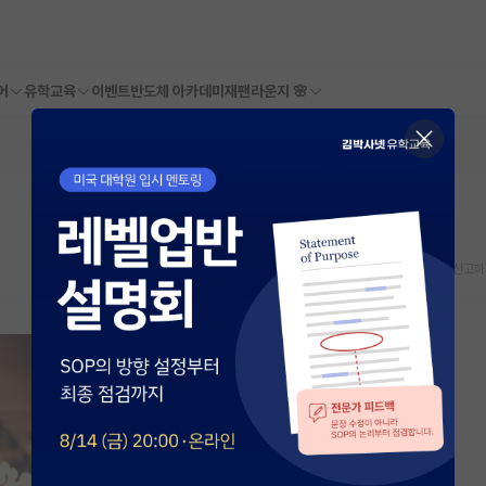
어
유학교육
이벤트
반도체 아카데미
재팬라운지 🌸
스크랩
신고하