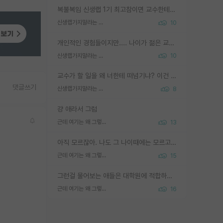
복불복임 신생랩 1기 최고참이면 교수한테 직접 지도받는 시간이 매우 많음 제대로 된 교수라면 말이지 그게 아니라면 그냥 넌 해방 불가능한 노예 1호에 감점쓰레기통이 되는거고
신생랩가지말라는 이유가 있었구나
10
개인적인 경험들이지만.... 나이가 젊은 교수일수록 꼰대라는 가면을 쓴 채로 무례함을 행동하는 경우가 거의 90% 정도였음. 나이가 어린데 다른 또래들과 달리 명예, 권력, 재력까지 얻었으니 세상 다 가진 기분이겠지. 오히러 나이 든 교수들이 행동과 말을 더 조심하시더라.
신생랩가지말라는 이유가 있었구나
10
교수가 할 일을 왜 너한테 떠넘기냐? 이건 교수가 제대로 잘 알지 못하는 경우일텐데...
댓글쓰기
신생랩가지말라는 이유가 있었구나
8
걍 애라서 그럼
근데 여기는 왜 그렇게 SPK를 물어보는거임?
13
아직 모르잖아. 나도 그 나이때에는 모르고 평가 받고 안심하고 싶었어.
근데 여기는 왜 그렇게 SPK를 물어보는거임?
15
그런걸 물어보는 애들은 대학원에 적합하지 않다
근데 여기는 왜 그렇게 SPK를 물어보는거임?
16