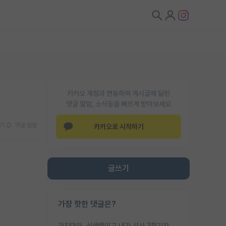
카카오 계정과 연동하여 게시글에 달린
댓글 알람, 소식등을 빠르게 받아보세요
기
댓글 알람
카카오로 시작하기
글쓰기
가장 핫한 댓글은?
가지마라. 신생랩이고 내가 석사 3학기차인데 최고참인데 나도 아무것도 모르는데 교수가 후배들 왜 논문 교육 안시키냐. 논문 왜 안 써오냐 닦달한다