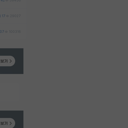
42
59456
17
29027
107
100316