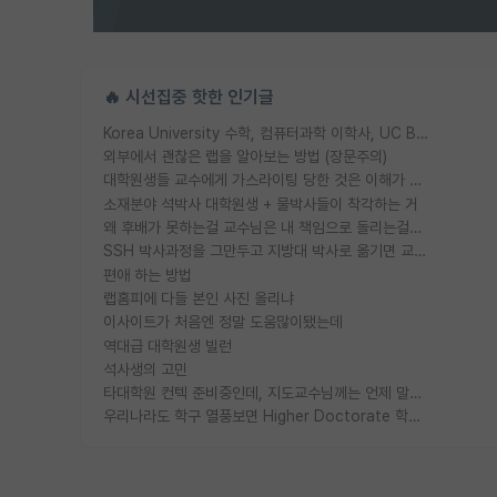
🔥 시선집중 핫한 인기글
Korea University 수학, 컴퓨터과학 이학사, UC Berkeley 산업공학 대학원 공학박사가 되는 것은 쉽지 않겠죠?
외부에서 괜찮은 랩을 알아보는 방법 (장문주의)
대학원생들 교수에게 가스라이팅 당한 것은 이해가 갑니다. 안타깝네요.
소재분야 석박사 대학원생 + 물박사들이 착각하는 거
왜 후배가 못하는걸 교수님은 내 책임으로 돌리는걸까요?
SSH 박사과정을 그만두고 지방대 박사로 옮기면 교수의 꿈은 끝일까요?
편애 하는 방법
랩홈피에 다들 본인 사진 올리냐
이사이트가 처음엔 정말 도움많이됐는데
역대급 대학원생 빌런
석사생의 고민
타대학원 컨텍 준비중인데, 지도교수님께는 언제 말씀드려야 할까요?
우리나라도 학구 열풍보면 Higher Doctorate 학위가 필요하다고 봅니다.