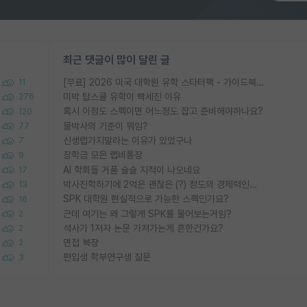
최근 댓글이 많이 달린 글
[무료] 2026 미국 대학원 유학 스타터팩 - 가이드북 & 합격자 컨택메일 템플릿
11
미박 탑스쿨 유학이 빡세진 이유
276
혹시 이정도 스펙이면 어느정도 잡고 준비해야하나요?
120
물박사의 기준이 뭐임?
77
신생랩가지말라는 이유가 있었구나
7
장학금 모은 랩비통장
9
AI 학회들 거품 슬슬 지적이 나오네요
17
박사진학하기에 2억은 괜찮은 (?) 정도의 경제력인가요
13
SPK 대학원 현실적으로 가능한 스펙인가요?
16
근데 여기는 왜 그렇게 SPK를 물어보는거임?
2
석사가 1저자 논문 가져가는게 흔한건가요?
2
면접 복장
2
편입생 학부연구생 질문
3