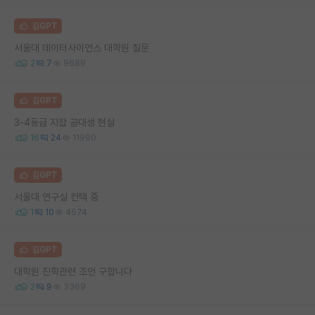
김GPT
서울대 데이터사이언스 대학원 질문
2
7
9689
김GPT
3-4등급 지잡 공대생 현실
16
24
11990
김GPT
서울대 연구실 컨택 중
1
10
4574
김GPT
대학원 진학관련 조언 구합니다
2
9
3369