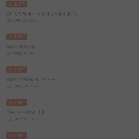
김GPT
인기 반도체 랩 vs 비인기 산학협력 연구실
0
10
2252
김GPT
서울대 화생공 랩
1
2
7967
김GPT
정출연 석박통합 vs 유니스트
5
15
7701
김GPT
국숭세단 자대 vs 타대
0
7
2338
김GPT