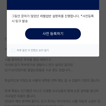
자유 게시판(아무개랩)
그동안 문의가 많았던 레벨업반 설명회를 진행합니다. *사전등록
미국 유학 게시판
시 링크 발송
미국 대학원 합격 후기 게시판
사전 등록하기
대학원생 모집 게시판
안녕하세요 선배님들,
대학원 합격 후기 게시판
저는 서울대학교 반도체 랩 입시를 준비중인 학생입니다.
하루 동안 이 컨텐츠 보지 않기
연구실(PI) 홍보 게시판
서울 중하위권 학부를 졸업 예정이고
차석에 장기 학부연구생 경험이나 연구 실적은 없지만
석박사 채용 정보 게시판
단기 ist인턴이랑 졸업논문발표 수상 정도 있습니다...
임용 정보 게시판
현실적으로 이정도로 서울대 대학원 컨텍 해도 갈 수 있을지 고민이 됩니다.
학부 인턴 게시판
현재 목표는 인기랩은 아니고 신생랩 교수님들과 함께 논문 실적을 쌓으며
취업 게시판
크고싶은 마음이 큽니다.
(전공과 해당 분야에 흥미도 있고 최고는 아니더라도 나름 적성과 소질이 있
임용 후기 게시판