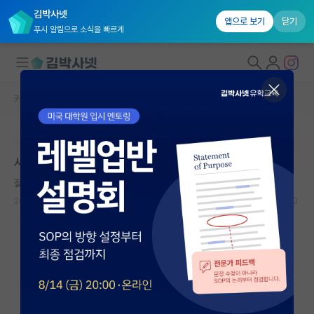
김박사넷
앱으로 보기
닫기
푸시 알림으로 소식을 빠르게
커뮤니티 홈
반도체/AI 게시판
대학원생 모집
본문이 수정되지 않는 박제글입니다.
국내대학원 정보
서울대 반도체 랩 컨텍
연구실&오픈랩
젊은 알렉산더 플레밍
커뮤니티
2025.11.30
1
1940
커뮤니티 홈
전체글보기
베스트 게시판
IF 명예의전당