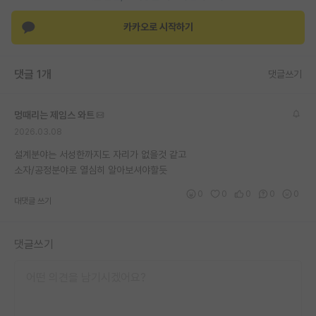
재팬라운지 🌸
카카오로 시작하기
댓글 1개
댓글쓰기
멍때리는 제임스 와트
2026.03.08
설계분야는 서성한까지도 자리가 없을것 같고
소자/공정분야로 열심히 알아보셔야할듯
0
0
0
0
0
대댓글 쓰기
댓글쓰기