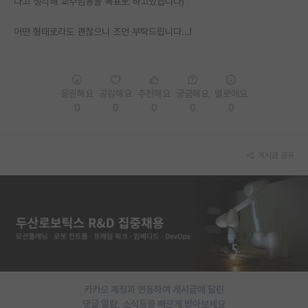
다고 생각해 교수임용을 목표로 하고있습니다)
PI 전용 게시판
어떤 형태로라도 괜찮으니 조언 부탁드립니다...!
인문사회 계열 게시판
특수/전문대학원 게시판
응원해요
공감해요
추천해요
궁금해요
별로에요
반도체/AI 게시판
0
0
0
0
0
장학금/장학생 게시판
게시글 공유
학술 정보 게시판
홍보 게시판
커리어
유학교육
이벤트
카카오 계정과 연동하여 게시글에 달린
반도체 아카데미
댓글 알람, 소식등을 빠르게 받아보세요