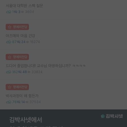
서울대 대학원 스펙 질문
1
3
3604
명예의전당
아즈매와 마음 건강
87
24
16274
명예의전당
드디어 졸업합니다!! 교수님 마땅하십니까? ㅋㅋㅋㅋ
162
48
33824
명예의전당
박사과정이 왜 힘든가
78
14
37534