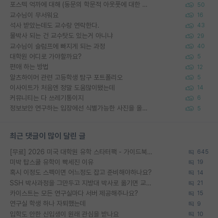
포스텍 억까에 대해 (동문의 학문적 아웃풋에 대한 반박)
50
교수님이 무서워요
16
석사 받았는데도 교수랑 연락한다.
43
물박사 되는 건 교수탓도 있는거 아니냐
29
교수님이 슬럼프에 빠지게 되는 과정
40
대학원 어디로 가야할까요?
5
편애 하는 방법
12
알츠하이머 관련 고등학생 탐구 포트폴리오
5
이사이트가 처음엔 정말 도움많이됐는데
14
커뮤니티는 다 쓰레기통이지
6
정보보안 연구하는 입장에선 식별가능한 사진을 올리는건 비추이긴함
5
최근 댓글이 많이 달린 글
[무료] 2026 미국 대학원 유학 스타터팩 - 가이드북 & 합격자 컨택메일 템플릿
645
미박 탑스쿨 유학이 빡세진 이유
19
혹시 이정도 스펙이면 어느정도 잡고 준비해야하나요?
14
SSH 박사과정을 그만두고 지방대 박사로 옮기면 교수의 꿈은 끝일까요?
21
카이스트는 모든 연구실마다 서버 제공해주나요?
15
연구실 학생 하나 자퇴했는데
9
입학도 안한 신입생이 원래 관심을 받나요
10