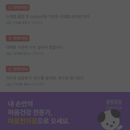
명예의전당
신생랩 졸업 후 output에 기반한 신생랩 장단점 정리
112
37
79193
명예의전당
대학원 수준이 너무 높아서 힘듭니다
139
52
75024
명예의전당
지거국 임용후기: 연구를 잘하면, 연구로 평가된다.
176
34
56289