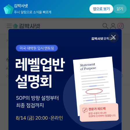
김박사넷
앱으로 보기
닫기
푸시 알림으로 소식을 빠르게
커뮤니티 홈
반도체/AI 게시판
대학원생 모집
석사과정 동안 집적회로 설계 공부 가능한가요?
국내대학원 정보
시끄러운 아인슈타인
연구실&오픈랩
2025.10.26
1
1499
커뮤니티
커뮤니티 홈
전체글보기
베스트 게시판
IF 명예의전당