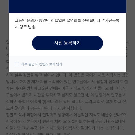
자유 게시판(아무개랩)
그동안 문의가 많았던 레벨업반 설명회를 진행합니다. *사전등록
미국 유학 게시판
시 링크 발송
미국 대학원 합격 후기 게시판
안녕하세요, 이번 학기에 인서울 대학원 (석사과정) 에 입학 외국인 학생입니
사전 등록하기
대학원생 모집 게시판
다. 제 나라에서 저는 전자공학과를 졸업했으며, pcb 회로설계- layout 설
계, verilog를 이용한 디지털 회로 설계 를 위주로 공부 해왔습니다. 학사 2
대학원 합격 후기 게시판
학년 때에는 회사에 취업해서 많은 실무 경험을 쌓았습니다.
하루 동안 이 컨텐츠 보지 않기
한국에 유학온 이유는 반도체 칩 집적회로 설계의 방법을 배우고 직접 설계
연구실(PI) 홍보 게시판
하며 실무 경험을 쌓고 싶어서 입니다. 이 방향은 저에게 처음 시작하는 방향
입니다. 하지만 제가 지금 소속되어 있는 연구실에서 제 팀장이 집적회로 설
석박사 채용 정보 게시판
계는 어려운 방향이고 2년 안에는 이론 지식도 쌓기가 힘들다고 합니다. 연
구실에서 밤까지 시간을 투자하고 싶지도 않으면서, 이 방향에서 연구를 시
임용 정보 게시판
작하면 졸업은 어떻게 핡거냐 라는 말만 합니다. 그리고 회로 설계 하고 싶
학부 인턴 게시판
으면 5년은 더 공부해야된다 라고 말 하십니다.
정말로 석사 과정에서 집적회로 방향에서 이론적인 지식도 배울수 없나요?
취업 게시판
한국에 와서 본국에서 했던거 처럼 pcb 설계를 하는게 조금 당황스럽네요.
이럴거면 그냥 본국에서 석사과정에 입학하면 될것인가 라는 생각합니다.
임용 후기 게시판
전문가 입장에서는 정말 불가능합니까?