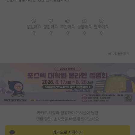
PI 전용 게시판
인문사회 계열 게시판
응원해요
공감해요
추천해요
궁금해요
별로에요
0
0
0
0
0
특수/전문대학원 게시판
반도체/AI 게시판
게시글 공유
장학금/장학생 게시판
학술 정보 게시판
홍보 게시판
커리어
유학교육
카카오 계정과 연동하여 게시글에 달린
이벤트
댓글 알람, 소식등을 빠르게 받아보세요
반도체 아카데미
카카오로 시작하기