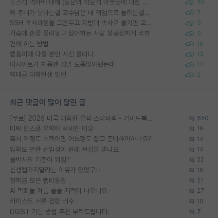
포스텍 억까에 대해 (동문의 학문적 아웃풋에 대한 반박)
50
왜 후배가 못하는걸 교수님은 내 책임으로 돌리는걸까요?
7
SSH 박사과정을 그만두고 지방대 박사로 옮기면 교수의 꿈은 끝일까요?
9
가슴에 손을 올려놓고 싫어하는 사람 불공정하게 리뷰
9
편애 하는 방법
16
랩홈피에 다들 본인 사진 올리냐
13
이사이트가 처음엔 정말 도움많이됐는데
14
역대급 대학원생 빌런
2
최근 댓글이 많이 달린 글
[무료] 2026 미국 대학원 유학 스타터팩 - 가이드북 & 합격자 컨택메일 템플릿
650
미박 탑스쿨 유학이 빡세진 이유
19
혹시 이정도 스펙이면 어느정도 잡고 준비해야하나요?
14
입학도 안한 신입생이 원래 관심을 받나요
14
물박사의 기준이 뭐임?
22
신생랩가지말라는 이유가 있었구나
16
장학금 모은 랩비통장
21
AI 학회들 거품 슬슬 지적이 나오네요
27
카이스트 서류 전형 배수
10
DGIST 가는 방법 추천 부탁드립니다.
7