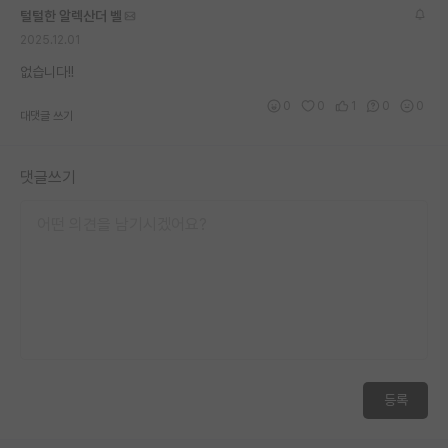
털털한 알렉산더 벨
재팬라운지 🌸
2025.12.01
없습니다!!
0
0
1
0
0
대댓글 쓰기
댓글쓰기
등록