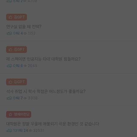
6
2
4708
김GPT
연구실 없을 때 컨택?
0
4
1152
김GPT
제 스펙이면 인공지능 타대 대학원 힘들까요?
0
6
2045
김GPT
석사 취업 시 학사 학점은 어느정도가 좋을까요?
0
7
3308
명예의전당
대학원은 정말 우울에 매몰되기 쉬운 환경인 것 같습니다
131
24
32031