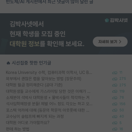
반도체/AI 게시판에서 최근 댓글이 많이 달린 글
🔥 시선집중 핫한 인기글
Korea University 수학, 컴퓨터과학 이학사, UC Berkeley 산업공학 대학원 공학박사가 되는 것은 쉽지 않겠죠?
11
외부에서 괜찮은 랩을 알아보는 방법 (장문주의)
275
대학원 월급 정리해준다 (공대 기준)
275
대학원생들 교수에게 가스라이팅 당한 것은 이해가 갑니다. 안타깝네요.
119
소재분야 석박사 대학원생 + 물박사들이 착각하는 거
76
석사입학예정생 분들! 제발 어느 정도 각오는 하고 오세요.
156
포스텍 억까에 대해 (동문의 학문적 아웃풋에 대한 반박)
50
교수님이 슬럼프에 빠지게 되는 과정
40
대학원 어디로 가야할까요?
5
편애 하는 방법
16