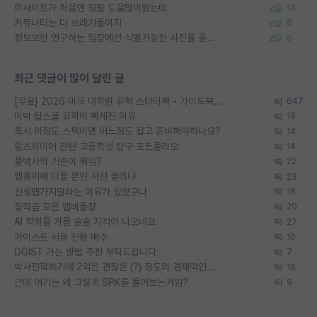
이사이트가 처음엔 정말 도움많이됐는데
14
커뮤니티는 다 쓰레기통이지
6
정보보안 연구하는 입장에선 식별가능한 사진을 올리는건 비추이긴함
6
최근 댓글이 많이 달린 글
[무료] 2026 미국 대학원 유학 스타터팩 - 가이드북 & 합격자 컨택메일 템플릿
647
미박 탑스쿨 유학이 빡세진 이유
19
혹시 이정도 스펙이면 어느정도 잡고 준비해야하나요?
14
알츠하이머 관련 고등학생 탐구 포트폴리오
14
물박사의 기준이 뭐임?
22
랩홈피에 다들 본인 사진 올리냐
23
신생랩가지말라는 이유가 있었구나
16
장학금 모은 랩비통장
20
AI 학회들 거품 슬슬 지적이 나오네요
27
카이스트 서류 전형 배수
10
DGIST 가는 방법 추천 부탁드립니다.
7
박사진학하기에 2억은 괜찮은 (?) 정도의 경제력인가요
15
근데 여기는 왜 그렇게 SPK를 물어보는거임?
9