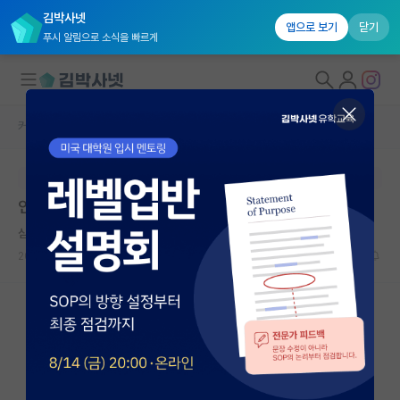
김박사넷
앱으로 보기
닫기
푸시 알림으로 소식을 빠르게
커뮤니티 홈
반도체/AI 게시판
대학원생 모집
본문이 수정되지 않는 박제글입니다.
국내대학원 정보
인공지능 대학원
연구실&오픈랩
심심한 윌리엄 셰익스피어
커뮤니티
2025.10.01
2
1845
커뮤니티 홈
전체글보기
베스트 게시판
IF 명예의전당