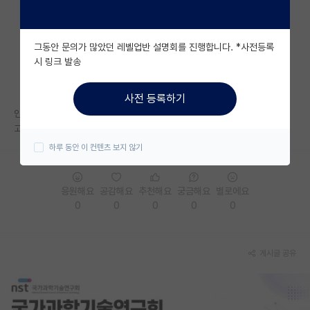
자유 게시판(아무개랩)
그동안 문의가 많았던 레벨업반 설명회를 진행합니다. *사전등록
미국 유학 게시판
시 링크 발송
미국 대학원 합격 후기 게시판
사전 등록하기
대학원생 모집 게시판
인공지능 대학원 중에 컨택이 중요하지 않은 학교 있을까요?
고대, 성대는 중요하다고 들어서요!
대학원 합격 후기 게시판
하루 동안 이 컨텐츠 보지 않기
연구실(PI) 홍보 게시판
응원해요
공감해요
추천해요
궁금해요
별로에요
석박사 채용 정보 게시판
0
0
0
0
0
임용 정보 게시판
학부 인턴 게시판
게시글 공유
취업 게시판
임용 후기 게시판