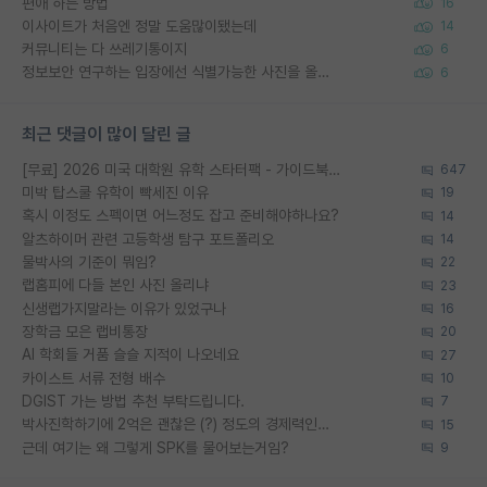
편애 하는 방법
16
이사이트가 처음엔 정말 도움많이됐는데
14
커뮤니티는 다 쓰레기통이지
6
정보보안 연구하는 입장에선 식별가능한 사진을 올리는건 비추이긴함
6
최근 댓글이 많이 달린 글
[무료] 2026 미국 대학원 유학 스타터팩 - 가이드북 & 합격자 컨택메일 템플릿
647
미박 탑스쿨 유학이 빡세진 이유
19
혹시 이정도 스펙이면 어느정도 잡고 준비해야하나요?
14
알츠하이머 관련 고등학생 탐구 포트폴리오
14
물박사의 기준이 뭐임?
22
랩홈피에 다들 본인 사진 올리냐
23
신생랩가지말라는 이유가 있었구나
16
장학금 모은 랩비통장
20
AI 학회들 거품 슬슬 지적이 나오네요
27
카이스트 서류 전형 배수
10
DGIST 가는 방법 추천 부탁드립니다.
7
박사진학하기에 2억은 괜찮은 (?) 정도의 경제력인가요
15
근데 여기는 왜 그렇게 SPK를 물어보는거임?
9