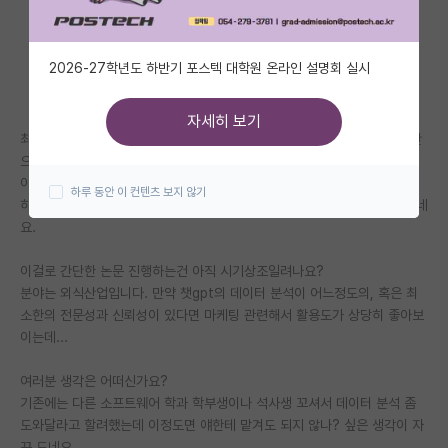
자유 게시판(아무개랩)
2026-27학년도 하반기 포스텍 대학원 온라인 설명회 실시
미국 유학 게시판
미국 대학원 합격 후기 게시판
자세히 보기
최근 챗 gpt 유료 결제하고 이리저리 기능 시험중인데, 이녀석 파이썬 기반
대학원생 모집 게시판
으로 간단한 텍스트데이터 분석이 가능하네요.
아주 큰 데이터는 애가 읽다가 어훟 이거 너무커서 무린듯 ㅎㅎ;;하고 거절
하루 동안 이 컨텐츠 보지 않기
대학원 합격 후기 게시판
하는데 적당한 사이즈 정도의 데이터는 어지간한 텍스트 마이닝 다 진행되네
요.
연구실(PI) 홍보 게시판
이걸로 간단한 논문 진행하는건 아직 시기상조일려나요?
석박사 채용 정보 게시판
분야는 외식산업입니다. 만약 챗gpt의 데이터 분석이 어느정도의, 혹은 최
소한의 전문성과 신뢰성이 있다면 마케팅 관련해서 활용도가 상당히 좋아보
임용 정보 게시판
이는데...
학부 인턴 게시판
여러분 생각은 어떠신가요?
취업 게시판
기존에는 다른 소프트웨어 학과 학부생이나 석사생 꼬셔서 데이터 분석 좀
도와달라고 할려했는데 이정도면 얘한테 맡겨도 되지 않나? 싶은 생각이 자
임용 후기 게시판
꾸 드네요.