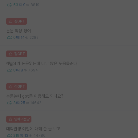
53
9
8819
김GPT
논문 작성 영어
0
14
2282
김GPT
챗gpt가 논문읽는데 너무 많은 도움을준다
8
8
7694
김GPT
논문쓸때 gpt좀 이용해도 되나요?
3
25
14642
명예의전당
대학원생 예절에 대해 쓴 글 보고...
219
13
44780