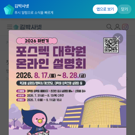
김박사넷
앱으로 보기
닫기
푸시 알림으로 소식을 빠르게
커뮤니티 홈
반도체/AI 게시판
대학원생 모집
챗gpt를 통한 데이터 분석 논문?
국내대학원 정보
명석한 찰스 배비지
연구실&오픈랩
2024.11.07
4
2048
커뮤니티
커뮤니티 홈
전체글보기
베스트 게시판
IF 명예의전당