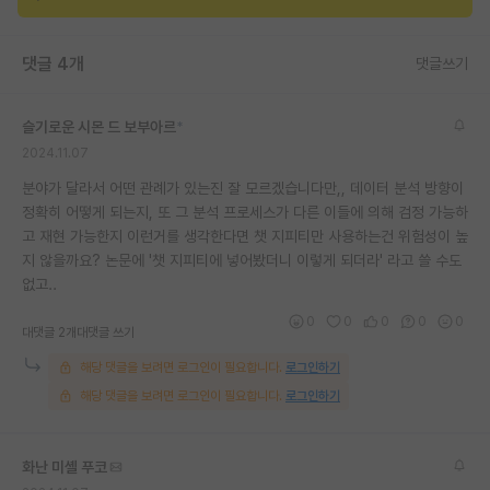
재팬라운지 🌸
댓글 4개
댓글쓰기
슬기로운 시몬 드 보부아르
*
2024.11.07
분야가 달라서 어떤 관례가 있는진 잘 모르겠습니다만,, 데이터 분석 방향이
정확히 어떻게 되는지, 또 그 분석 프로세스가 다른 이들에 의해 검정 가능하
고 재현 가능한지 이런거를 생각한다면 챗 지피티만 사용하는건 위험성이 높
지 않을까요? 논문에 '챗 지피티에 넣어봤더니 이렇게 되더라' 라고 쓸 수도
없고..
0
0
0
0
0
대댓글 2개
대댓글 쓰기
해당 댓글을 보려면 로그인이 필요합니다.
로그인하기
해당 댓글을 보려면 로그인이 필요합니다.
로그인하기
화난 미셸 푸코