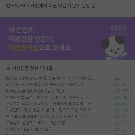
반도체/AI 게시판에서 최근 댓글이 많이 달린 글
🔥 시선집중 핫한 인기글
Korea University 수학, 컴퓨터과학 이학사, UC Berkeley 산업공학 대학원 공학박사가 되는 것은 쉽지 않겠죠?
10
외부에서 괜찮은 랩을 알아보는 방법 (장문주의)
275
대학원 월급 정리해준다 (공대 기준)
275
대학원생들 교수에게 가스라이팅 당한 것은 이해가 갑니다. 안타깝네요.
119
소재분야 석박사 대학원생 + 물박사들이 착각하는 거
76
석사입학예정생 분들! 제발 어느 정도 각오는 하고 오세요.
156
포스텍 억까에 대해 (동문의 학문적 아웃풋에 대한 반박)
50
교수님이 슬럼프에 빠지게 되는 과정
40
대학원 어디로 가야할까요?
5