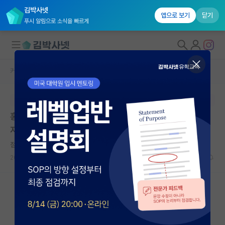
김박사넷
앱으로 보기
닫기
푸시 알림으로 소식을 빠르게
커뮤니티 홈
장학금/장학생 게시판
대학원생 모집
본문이 수정되지 않는 박제글입니다.
국내대학원 정보
홍익대학교 | 2026년 2학기 OTT 콘텐츠 특성화 대학원
연구실&오픈랩
지원 사업 Watch 트랙 3기 장학생 모집 안내
커뮤니티
점잖은 미셸 푸코
2026.07.09
0
261
커뮤니티 홈
전체글보기
베스트 게시판
IF 명예의전당