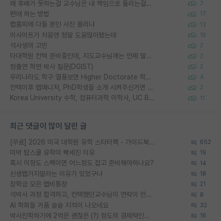
왜 후배가 못하는걸 교수님은 내 책임으로 돌리는걸까요?
7
편애 하는 방법
17
랩홈피에 다들 본인 사진 올리냐
13
이사이트가 처음엔 정말 도움많이됐는데
16
석사생의 고민
2
타대학원 컨텍 준비중인데, 지도교수님께는 언제 말씀드려야 할까요?
2
정출연 학연 박사 질문(DGIST)
2
우리나라도 학구 열풍보면 Higher Doctorate 학위가 필요하다고 봅니다.
4
컨택이후 랩매니저, PhD학생들 소개 시켜주신거면 거의 컨펌에 가깝나요?
2
Korea University 수학, 컴퓨터과학 이학사, UC Berkeley 산업공학 대학원 공학박사가 되는 것은 쉽지 않겠죠?
11
최근 댓글이 많이 달린 글
[무료] 2026 미국 대학원 유학 스타터팩 - 가이드북 & 합격자 컨택메일 템플릿
652
미박 탑스쿨 유학이 빡세진 이유
19
혹시 이정도 스펙이면 어느정도 잡고 준비해야하나요?
14
신생랩가지말라는 이유가 있었구나
18
장학금 모은 랩비통장
21
석박사 과정 합격하고, 컨택했던교수님이 연락이 안됩니다...
8
AI 학회들 거품 슬슬 지적이 나오네요
32
박사진학하기에 2억은 괜찮은 (?) 정도의 경제력인가요
16