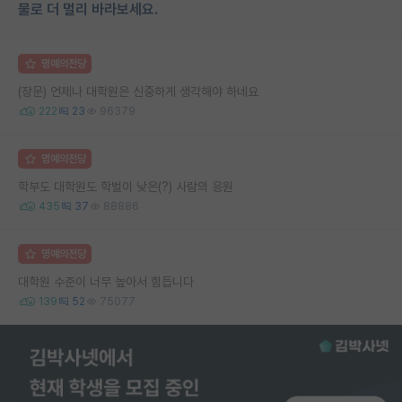
물로 더 멀리 바라보세요.
명예의전당
(장문) 언제나 대학원은 신중하게 생각해야 하네요
222
23
96379
명예의전당
학부도 대학원도 학벌이 낮은(?) 사람의 응원
435
37
88886
명예의전당
대학원 수준이 너무 높아서 힘듭니다
139
52
75077