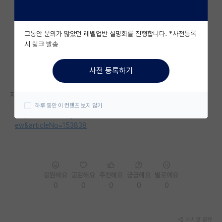
자유 게시판(아무개랩)
그동안 문의가 많았던 레벨업반 설명회를 진행합니다. *사전등록
미국 유학 게시판
시 링크 발송
미국 대학원 합격 후기 게시판
사전 등록하기
대학원생 모집 게시판
자세한 내용은 홈페이지를 참고해 주세요.
대학원 합격 후기 게시판
하루 동안 이 컨텐츠 보지 않기
https://www.hongik.ac.kr/kr/newscenter/news.do?mode=vi
연구실(PI) 홍보 게시판
ew&articleNo=153838
석박사 채용 정보 게시판
임용 정보 게시판
응원해요
공감해요
추천해요
궁금해요
별로에요
학부 인턴 게시판
0
0
0
0
0
취업 게시판
임용 후기 게시판
게시글 공유