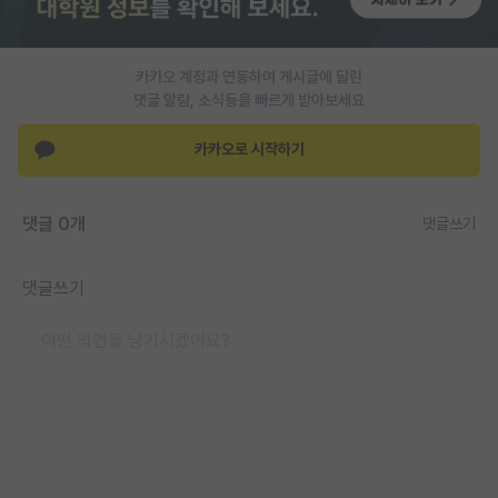
PI 전용 게시판
카카오 계정과 연동하여 게시글에 달린
인문사회 계열 게시판
댓글 알람, 소식등을 빠르게 받아보세요
특수/전문대학원 게시판
카카오로 시작하기
반도체/AI 게시판
장학금/장학생 게시판
댓글 0개
댓글쓰기
학술 정보 게시판
댓글쓰기
홍보 게시판
커리어
유학교육
이벤트
반도체 아카데미