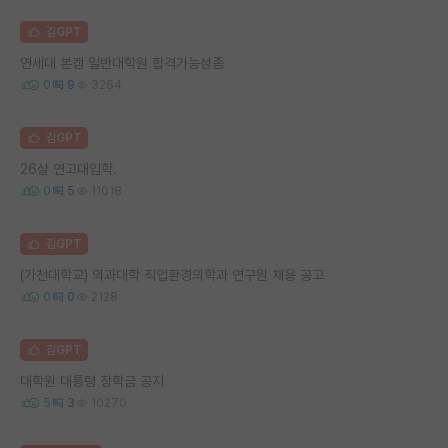
김GPT
연세대 본캠 일반대학원 합격가능성좀
0
9
3264
김GPT
26살 연고대입학.
0
5
11018
김GPT
(가천대학교) 의과대학 직업환경의학과 연구원 채용 공고
0
0
2128
김GPT
대학원 대통령 장학금 공지
5
3
10270