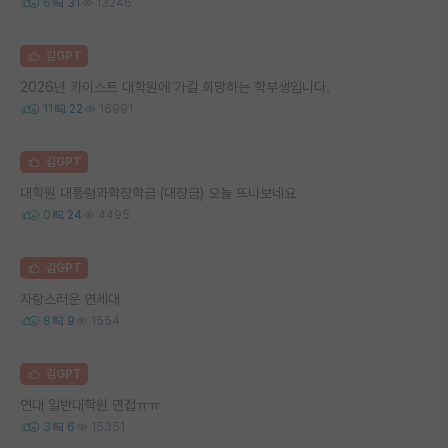
6
31
13246
김GPT
2026년 카이스트 대학원에 가길 희망하는 학부생입니다.
11
22
16991
김GPT
대학원 대통령과학장학금 (대장금) 오늘 뜨나보네요
0
24
4495
김GPT
자랑스러운 연세대
8
9
1554
김GPT
연대 일반대학원 면접ㅠㅠ
3
6
15351