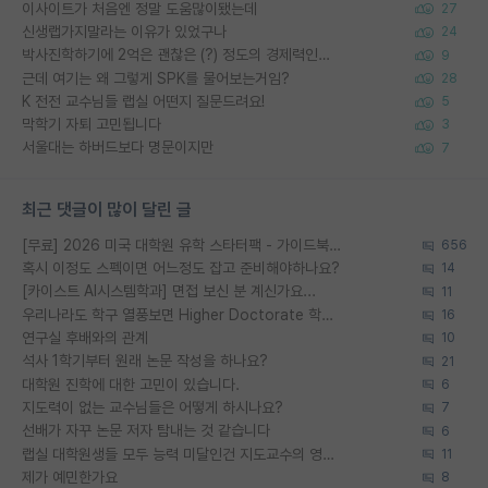
이사이트가 처음엔 정말 도움많이됐는데
27
신생랩가지말라는 이유가 있었구나
24
박사진학하기에 2억은 괜찮은 (?) 정도의 경제력인가요
9
근데 여기는 왜 그렇게 SPK를 물어보는거임?
28
K 전전 교수님들 랩실 어떤지 질문드려요!
5
막학기 자퇴 고민됩니다
3
서울대는 하버드보다 명문이지만
7
최근 댓글이 많이 달린 글
[무료] 2026 미국 대학원 유학 스타터팩 - 가이드북 & 합격자 컨택메일 템플릿
656
혹시 이정도 스펙이면 어느정도 잡고 준비해야하나요?
14
[카이스트 AI시스템학과] 면접 보신 분 계신가요...
11
우리나라도 학구 열풍보면 Higher Doctorate 학위가 필요하다고 봅니다.
16
연구실 후배와의 관계
10
석사 1학기부터 원래 논문 작성을 하나요?
21
대학원 진학에 대한 고민이 있습니다.
6
지도력이 없는 교수님들은 어떻게 하시나요?
7
선배가 자꾸 논문 저자 탐내는 것 같습니다
6
랩실 대학원생들 모두 능력 미달인건 지도교수의 영향 아닌가?
11
제가 예민한가요
8