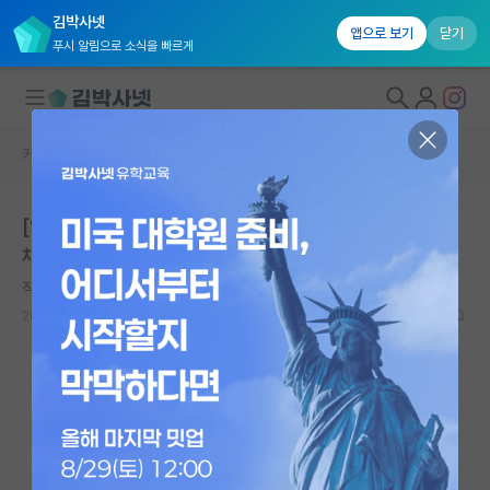
김박사넷
앱으로 보기
닫기
푸시 알림으로 소식을 빠르게
커뮤니티 홈
임용 정보 게시판
대학원생 모집
[연세대학교 미래캠퍼스] 2026학년도 2학기 강사 일반
국내대학원 정보
채용 공고
연구실&오픈랩
직설적인 에이다 러브레이스
커뮤니티
2026.05.27
0
626
커뮤니티 홈
전체글보기
베스트 게시판
IF 명예의전당