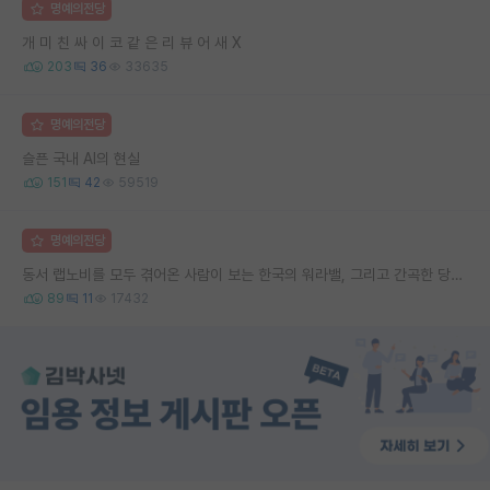
명예의전당
개 미 친 싸 이 코 같 은 리 뷰 어 새 X
203
36
33635
명예의전당
슬픈 국내 AI의 현실
151
42
59519
명예의전당
동서 랩노비를 모두 겪어온 사람이 보는 한국의 워라밸, 그리고 간곡한 당부의 말씀
89
11
17432