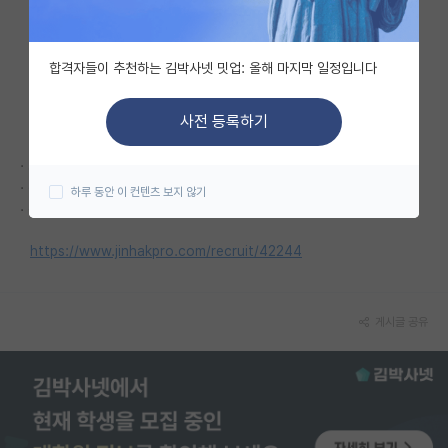
자유 게시판(아무개랩)
합격자들이 추천하는 김박사넷 밋업: 올해 마지막 일정입니다
미국 유학 게시판
미국 대학원 합격 후기 게시판
사전 등록하기
대학원생 모집 게시판
· 지원자격: 전문학사 이상 지원자격 확인해 주세요.)
· 접수마감: 2026. 06. 04
하루 동안 이 컨텐츠 보지 않기
대학원 합격 후기 게시판
· 근무지역: 강원
연구실(PI) 홍보 게시판
https://www.jinhakpro.com/recruit/42244
석박사 채용 정보 게시판
임용 정보 게시판
게시글 공유
학부 인턴 게시판
취업 게시판
임용 후기 게시판