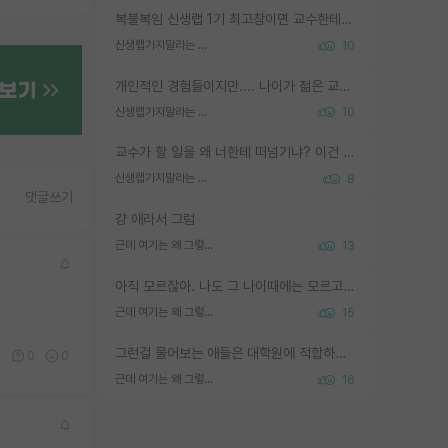
복불복임 신생랩 1기 최고참이면 교수한테 직접 지도받는 시간이 매우 많음 제대로 된 교수라면 말이지 그게 아니라면 그냥 넌 해방 불가능한 노예 1호에 감점쓰레기통이 되는거고
신생랩가지말라는 이유가 있었구나
10
개인적인 경험들이지만.... 나이가 젊은 교수일수록 꼰대라는 가면을 쓴 채로 무례함을 행동하는 경우가 거의 90% 정도였음. 나이가 어린데 다른 또래들과 달리 명예, 권력, 재력까지 얻었으니 세상 다 가진 기분이겠지. 오히러 나이 든 교수들이 행동과 말을 더 조심하시더라.
신생랩가지말라는 이유가 있었구나
10
교수가 할 일을 왜 너한테 떠넘기냐? 이건 교수가 제대로 잘 알지 못하는 경우일텐데...
신생랩가지말라는 이유가 있었구나
8
댓글쓰기
걍 애라서 그럼
근데 여기는 왜 그렇게 SPK를 물어보는거임?
13
아직 모르잖아. 나도 그 나이때에는 모르고 평가 받고 안심하고 싶었어.
근데 여기는 왜 그렇게 SPK를 물어보는거임?
15
그런걸 물어보는 애들은 대학원에 적합하지 않다
1
0
0
근데 여기는 왜 그렇게 SPK를 물어보는거임?
16