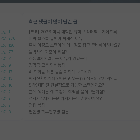
최근 댓글이 많이 달린 글
[무료] 2026 미국 대학원 유학 스타터팩 - 가이드북 & 합격자 컨택메일 템플릿
11
미박 탑스쿨 유학이 빡세진 이유
276
혹시 이정도 스펙이면 어느정도 잡고 준비해야하나요?
120
물박사의 기준이 뭐임?
77
신생랩가지말라는 이유가 있었구나
7
장학금 모은 랩비통장
9
AI 학회들 거품 슬슬 지적이 나오네요
17
박사진학하기에 2억은 괜찮은 (?) 정도의 경제력인가요
13
SPK 대학원 현실적으로 가능한 스펙인가요?
16
근데 여기는 왜 그렇게 SPK를 물어보는거임?
2
석사가 1저자 논문 가져가는게 흔한건가요?
2
면접 복장
2
편입생 학부연구생 질문
3