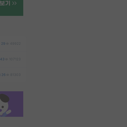
29
49922
43
107123
26
81303