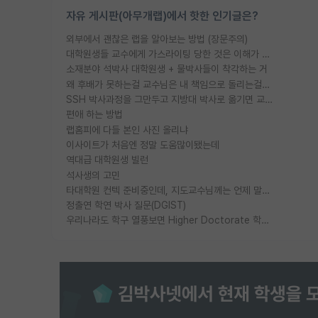
자유 게시판(아무개랩)에서 핫한 인기글은?
외부에서 괜찮은 랩을 알아보는 방법 (장문주의)
대학원생들 교수에게 가스라이팅 당한 것은 이해가 갑니다. 안타깝네요.
소재분야 석박사 대학원생 + 물박사들이 착각하는 거
왜 후배가 못하는걸 교수님은 내 책임으로 돌리는걸까요?
SSH 박사과정을 그만두고 지방대 박사로 옮기면 교수의 꿈은 끝일까요?
편애 하는 방법
랩홈피에 다들 본인 사진 올리냐
이사이트가 처음엔 정말 도움많이됐는데
역대급 대학원생 빌런
석사생의 고민
타대학원 컨텍 준비중인데, 지도교수님께는 언제 말씀드려야 할까요?
정출연 학연 박사 질문(DGIST)
우리나라도 학구 열풍보면 Higher Doctorate 학위가 필요하다고 봅니다.