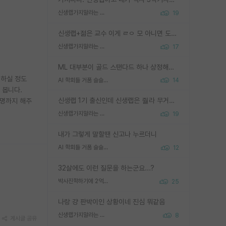
신생랩가지말라는 이유가 있었구나
19
신생랩+젊은 교수 이게 ㄹㅇ 모 아니면 도인듯.
신생랩가지말라는 이유가 있었구나
17
ML 대부분이 골드 스탠다드 하나 상정해놓고 (벤치마크 데이터셋이 여러 개면 여러 개 상정) 그거 얼마나 잘 맞추나 싸움임 가끔 번뜩이는 설계 철학을 보여주는 논문들도 있지만 대부분 그거 성적 얼마나 더 올리느라에 혈안이 되어 있는 측면이 잇음
 하실 정도
AI 학회들 거품 슬슬 지적이 나오네요
14
 봅니다.
신생랩 1기 출신인데 신생랩은 줠라 무거운 바벨 같은거임. 들면 대박인데 못들면 깔려 죽음. 아무도 알려주지 않는 환경에서 자생해야하지만, 일단 살아남았다면 그 어떤 사람보다 악착같고 생존력 높은 사람으로 거듭날 수 있음
설명까지 해주
신생랩가지말라는 이유가 있었구나
19
내가 그렇게 말할땐 신고나 누르더니
AI 학회들 거품 슬슬 지적이 나오네요
12
32살에도 이런 질문을 하는군요...?
박사진학하기에 2억은 괜찮은 (?) 정도의 경제력인가요
25
나랑 걍 판박이인 상황이네 진심 뭐같음
신생랩가지말라는 이유가 있었구나
8
게시글 공유