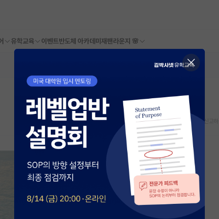
어
유학교육
이벤트
반도체 아카데미
재팬라운지 🌸
스크랩
신고하