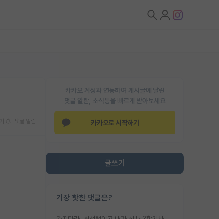
카카오 계정과 연동하여 게시글에 달린
댓글 알람, 소식등을 빠르게 받아보세요
기
댓글 알람
카카오로 시작하기
글쓰기
가장 핫한 댓글은?
가지마라. 신생랩이고 내가 석사 3학기차인데 최고참인데 나도 아무것도 모르는데 교수가 후배들 왜 논문 교육 안시키냐. 논문 왜 안 써오냐 닦달한다