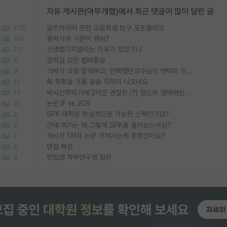
자유 게시판(아무개랩)에서 최근 댓글이 많이 달린 글
알츠하이머 관련 고등학생 탐구 포트폴리오
276
물박사의 기준이 뭐임?
120
신생랩가지말라는 이유가 있었구나
77
장학금 모은 랩비통장
7
석박사 과정 합격하고, 컨택했던교수님이 연락이 안됩니다...
9
AI 학회들 거품 슬슬 지적이 나오네요
17
박사진학하기에 2억은 괜찮은 (?) 정도의 경제력인가요
13
논문 IF vs JCR
16
SPK 대학원 현실적으로 가능한 스펙인가요?
2
근데 여기는 왜 그렇게 SPK를 물어보는거임?
2
석사가 1저자 논문 가져가는게 흔한건가요?
2
면접 복장
2
편입생 학부연구생 질문
3