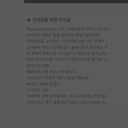
🔥 시선집중 핫한 인기글
Korea University 수학, 컴퓨터과학 이학사, UC Berkeley 산업공학 대학원 공학박사가 되는 것은 쉽지 않겠죠?
외부에서 괜찮은 랩을 알아보는 방법 (장문주의)
대학원생들 교수에게 가스라이팅 당한 것은 이해가 갑니다. 안타깝네요.
소재분야 석박사 대학원생 + 물박사들이 착각하는 거
왜 후배가 못하는걸 교수님은 내 책임으로 돌리는걸까요?
SSH 박사과정을 그만두고 지방대 박사로 옮기면 교수의 꿈은 끝일까요?
편애 하는 방법
랩홈피에 다들 본인 사진 올리냐
이사이트가 처음엔 정말 도움많이됐는데
역대급 대학원생 빌런
석사생의 고민
타대학원 컨텍 준비중인데, 지도교수님께는 언제 말씀드려야 할까요?
우리나라도 학구 열풍보면 Higher Doctorate 학위가 필요하다고 봅니다.