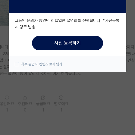
그동안 문의가 많았던 레벨업반 설명회를 진행합니다. *사전등록
시 링크 발송
사전 등록하기
입니다 (공대x). 교수님과 컨택은 10월에 끝냈고, 방학때부터 출근해달라고 말씀까지
 2저자, 5저자 논문 하나씩 있었고 TOEFL도 만점 가까운 점수라 너무 안일했었나
 많이 나왔고, 세 질문 중 처음에 맞게 대답한건 하나 뿐이었습니다. 교수님이 부연
하루 동안 이 컨텐츠 보지 않기
는 말까지 들었습니다.
판은 답변이 많이 달리지 않아서 여기 여쭤봅니다..
공감해요
추천해요
궁금해요
별로에요
1
0
1
1