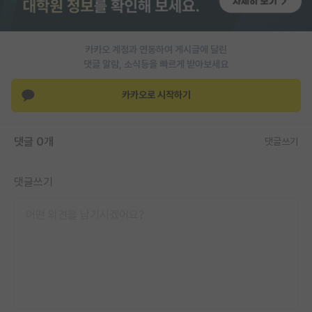
PI 전용 게시판
인문사회 계열 게시판
카카오 계정과 연동하여 게시글에 달린
댓글 알람, 소식등을 빠르게 받아보세요
특수/전문대학원 게시판
카카오로 시작하기
반도체/AI 게시판
장학금/장학생 게시판
댓글 0개
댓글쓰기
학술 정보 게시판
댓글쓰기
홍보 게시판
커리어
유학교육
이벤트
반도체 아카데미