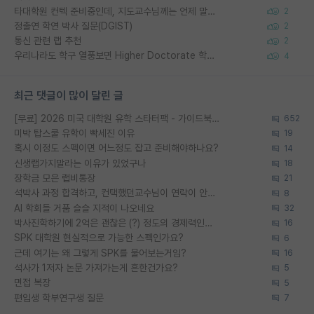
타대학원 컨텍 준비중인데, 지도교수님께는 언제 말씀드려야 할까요?
2
정출연 학연 박사 질문(DGIST)
2
통신 관련 랩 추천
2
우리나라도 학구 열풍보면 Higher Doctorate 학위가 필요하다고 봅니다.
4
최근 댓글이 많이 달린 글
[무료] 2026 미국 대학원 유학 스타터팩 - 가이드북 & 합격자 컨택메일 템플릿
652
미박 탑스쿨 유학이 빡세진 이유
19
혹시 이정도 스펙이면 어느정도 잡고 준비해야하나요?
14
신생랩가지말라는 이유가 있었구나
18
장학금 모은 랩비통장
21
석박사 과정 합격하고, 컨택했던교수님이 연락이 안됩니다...
8
AI 학회들 거품 슬슬 지적이 나오네요
32
박사진학하기에 2억은 괜찮은 (?) 정도의 경제력인가요
16
SPK 대학원 현실적으로 가능한 스펙인가요?
6
근데 여기는 왜 그렇게 SPK를 물어보는거임?
16
석사가 1저자 논문 가져가는게 흔한건가요?
5
면접 복장
5
편입생 학부연구생 질문
7