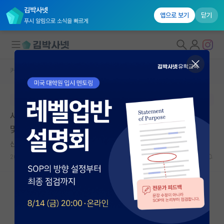
김박사넷
앱으로 보기
닫기
푸시 알림으로 소식을 빠르게
커뮤니티 홈
임용 정보 게시판
대학원생 모집
본문이 수정되지 않는 박제글입니다.
국내대학원 정보
서울대학교 공과대학 로보틱스연구소 산학협력중점교원
연구실&오픈랩
및 연구교원 채용 공고
커뮤니티
산만한 어니스트 헤밍웨이
2026.05.22
0
660
커뮤니티 홈
전체글보기
베스트 게시판
IF 명예의전당