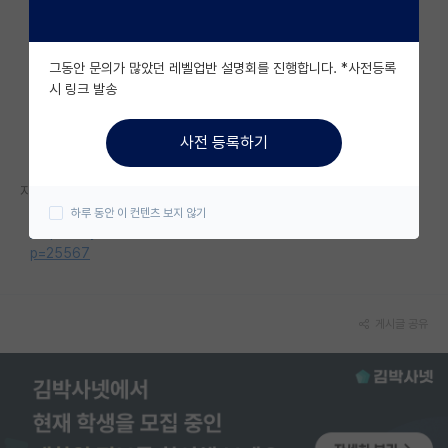
자유 게시판(아무개랩)
그동안 문의가 많았던 레벨업반 설명회를 진행합니다. *사전등록
미국 유학 게시판
시 링크 발송
미국 대학원 합격 후기 게시판
사전 등록하기
대학원생 모집 게시판
자세한 내용은 홈페이지를 참고해 주세요.
대학원 합격 후기 게시판
하루 동안 이 컨텐츠 보지 않기
https://my.snu.ac.kr/ctt/bb/bulletin?b=1&ls=20&ln=1&dm=r&
연구실(PI) 홍보 게시판
p=25567
석박사 채용 정보 게시판
임용 정보 게시판
게시글 공유
학부 인턴 게시판
취업 게시판
임용 후기 게시판